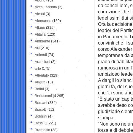
Aborto
(20)
da cancelliere, s
Acca Larentia
(2)
corruzione che l
Alcool
(3)
fedelissimi (lui 
Alemanno
(150)
Ora la decisione d
Alfano
(315)
leader del Parti
Alitalia
(123)
in Parlamento. I 
Ambiente
(341)
convinti che il s
AN
(210)
corso Alexander 
temporanea da ar
Animali
(74)
grado di riabili
Arancioni
(2)
rumorosa in un P
arte
(175)
ambizioso leader 
Attentato
(329)
A dargli lo slan
Auguri
(13)
giorni fa, del su
Batini
(3)
che “ci sono anco
Berlusconi
(4.295)
“È stato un capi
Bersani
(234)
avrebbe detto co
Biasotti
(12)
giudiziarie c’e
Boldrini
(4)
stampa.
Bossi
(1.221)
“Non sono né un
forza e di debole
Brambilla
(38)