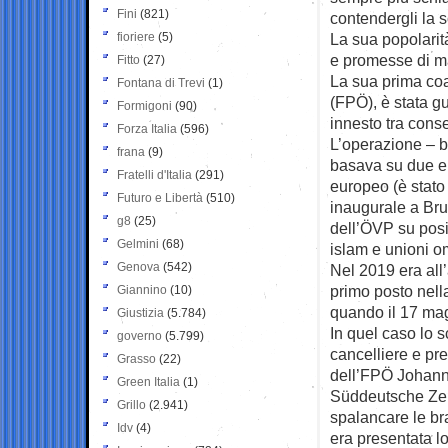
Fini
(821)
contendergli la 
fioriere
(5)
La sua popolarit
e promesse di mas
Fitto
(27)
La sua prima coal
Fontana di Trevi
(1)
(FPÖ), è stata g
Formigoni
(90)
innesto tra conse
Forza Italia
(596)
L’operazione – b
frana
(9)
basava su due el
Fratelli d'Italia
(291)
europeo (è stato 
Futuro e Libertà
(510)
inaugurale a Bru
g8
(25)
dell’ÖVP su posi
Gelmini
(68)
islam e unioni o
Genova
(542)
Nel 2019 era all
primo posto nell
Giannino
(10)
quando il 17 magg
Giustizia
(5.784)
In quel caso lo 
governo
(5.799)
cancelliere e pr
Grasso
(22)
dell’FPÖ Johann
Green Italia
(1)
Süddeutsche Zei
Grillo
(2.941)
spalancare le bra
Idv
(4)
era presentata lo