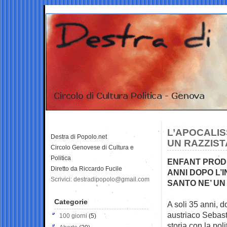
L’APOCALISS
Destra di Popolo.net
UN RAZZIST
Circolo Genovese di Cultura e
Politica
ENFANT PRODI
Diretto da Riccardo Fucile
ANNI DOPO L’
Scrivici: destradipopolo@gmail.com
SANTO NE’ UN
Categorie
A soli 35 anni, d
austriaco
Sebast
100 giorni
(5)
storia con la pol