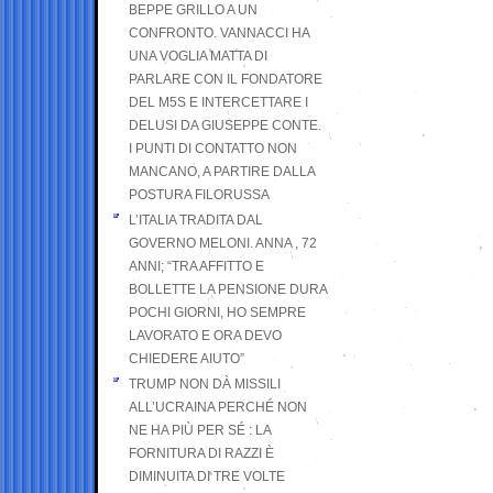
BEPPE GRILLO A UN
CONFRONTO. VANNACCI HA
UNA VOGLIA MATTA DI
PARLARE CON IL FONDATORE
DEL M5S E INTERCETTARE I
DELUSI DA GIUSEPPE CONTE.
I PUNTI DI CONTATTO NON
MANCANO, A PARTIRE DALLA
POSTURA FILORUSSA
L’ITALIA TRADITA DAL
GOVERNO MELONI. ANNA , 72
ANNI; “TRA AFFITTO E
BOLLETTE LA PENSIONE DURA
POCHI GIORNI, HO SEMPRE
LAVORATO E ORA DEVO
CHIEDERE AIUTO”
TRUMP NON DÀ MISSILI
ALL’UCRAINA PERCHÉ NON
NE HA PIÙ PER SÉ : LA
FORNITURA DI RAZZI È
DIMINUITA DI TRE VOLTE