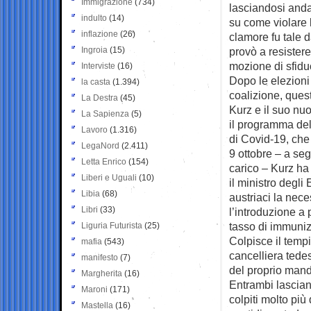
Immigrazione
(734)
lasciandosi anda
indulto
(14)
su come violare l
inflazione
(26)
clamore fu tale 
Ingroia
(15)
provò a resister
mozione di sfidu
Interviste
(16)
Dopo le elezioni 
la casta
(1.394)
coalizione, quest
La Destra
(45)
Kurz e il suo nuo
La Sapienza
(5)
il programma del
Lavoro
(1.316)
di Covid-19, che 
LegaNord
(2.411)
9 ottobre – a seg
Letta Enrico
(154)
carico – Kurz ha
Liberi e Uguali
(10)
il ministro degli
Libia
(68)
austriaci la nec
Libri
(33)
l’introduzione a 
tasso di immuniz
Liguria Futurista
(25)
Colpisce il tempi
mafia
(543)
cancelliera tedes
manifesto
(7)
del proprio mand
Margherita
(16)
Entrambi lasciano
Maroni
(171)
colpiti molto più
Mastella
(16)