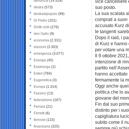
denuncia
(14.528)
vice cancelliere 
suo posto.
destra
(573)
La sua scalata a
destradipopolo
(99)
comprati a suon 
Di Pietro
(101)
accusato Kurz di
Diritti civili
(276)
le tangenti sareb
don Gallo
(9)
Dopo il raid, i p
economia
(2.331)
di Kurz e hanno
elezioni
(3.303)
per votare una m
emergenza
(3.077)
Il 9 ottobre 202
Energia
(45)
intenzione di rim
Esselunga
(2)
partito nell’Ass
hanno accettato 
Esteri
(784)
fermamente la mo
Eugenetica
(3)
Oggi anche quei f
Europa
(1.314)
politica che lo a
Fassino
(13)
giovane del mon
federalismo
(167)
Fin dal suo pri
Ferrara
(21)
distinto per i su
Ferretti
(6)
capigliatura luci
ferrovie
(133)
subito come il nu
finanziaria
(325)
sempre più schiac