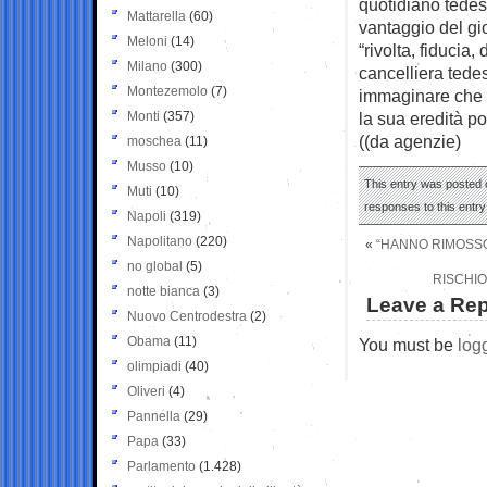
quotidiano tedes
Mattarella
(60)
vantaggio del gi
Meloni
(14)
“rivolta, fiduci
Milano
(300)
cancelliera tede
Montezemolo
(7)
immaginare che 
Monti
(357)
la sua eredità po
((da agenzie)
moschea
(11)
Musso
(10)
This entry was posted 
Muti
(10)
responses to this entr
Napoli
(319)
Napolitano
(220)
«
“HANNO RIMOSSO 
no global
(5)
RISCHIO
notte bianca
(3)
Leave a Rep
Nuovo Centrodestra
(2)
Obama
(11)
You must be
log
olimpiadi
(40)
Oliveri
(4)
Pannella
(29)
Papa
(33)
Parlamento
(1.428)