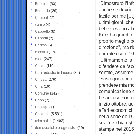
“Dimostrerò l’in
Brunetta
(83)
anche se dovrò a
Burlando
(26)
facile per me […]
Camogli
(2)
ultimi giorni, ch
canile
(4)
belle ci siano al d
Cappello
(8)
Kurz ha quindi ri
Caprotti
(2)
proprio meglio pe
Caritas
(6)
direzione”, ma r
carovita
(170)
durante i suoi 10 
casa
(247)
“Ultimamente la 
difendere da “ac
Casini
(119)
sentito, assieme 
Centrodestra in Liguria
(35)
“Sostegno e rifi
Chiesa
(276)
prendere mia mog
Cina
(10)
comunicazione c
Comune
(342)
Le accuse sono qu
Coop
(7)
inizio ottobre, q
Cossiga
(7)
affari economici
Costume
(5.581)
nella sede dell’
criminalità
(1.402)
sua “cerchia ris
democratici e progressisti
(19)
stampa nel 2016 