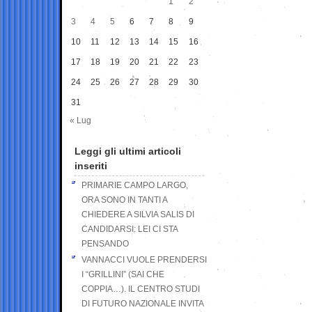
1
2
3
4
5
6
7
8
9
10
11
12
13
14
15
16
17
18
19
20
21
22
23
24
25
26
27
28
29
30
31
« Lug
Leggi gli ultimi articoli
inseriti
PRIMARIE CAMPO LARGO,
ORA SONO IN TANTI A
CHIEDERE A SILVIA SALIS DI
CANDIDARSI: LEI CI STA
PENSANDO
VANNACCI VUOLE PRENDERSI
I “GRILLINI” (SAI CHE
COPPIA…). IL CENTRO STUDI
DI FUTURO NAZIONALE INVITA