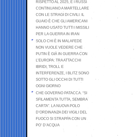
RISPETTO AL 2025, E I RUSSI
CONTINUANO A MARTELLARE
CON LE STRAGI DI CIVILI. IL
GUAIO È CHE GLI AMERICANI
HANNO USATO TUTTI I MISSILI
PER LA GUERRA IN IRAN
SOLO CHI È IN MALAFEDE
NON VUOLE VEDERE CHE
PUTIN È GIÀ IN GUERRA CON
L’EUROPA: TRA ATTACCHI
IBRIDI, TROLL E
INTERFERENZE, I BLITZ SONO
SOTTO GLI OCCHI DI TUTTI
OGNI GIORNO
CHE GOVERNO PATACCA. “SI
SFILAMENTA TUTTA, SEMBRA
CARTA”. LA NUOVA POLO
D’ORDINANZA DEI VIGILI DEL
FUOCO SI STRAPPA CON UN
PO’ D’ACQUA