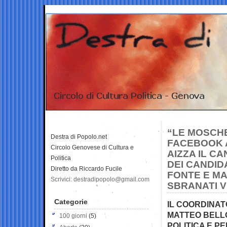
“LE MOSCHE
Destra di Popolo.net
FACEBOOK A
Circolo Genovese di Cultura e
AIZZA IL C
Politica
DEI CANDID
Diretto da Riccardo Fucile
FONTE E MAT
Scrivici: destradipopolo@gmail.com
SBRANATI VI
Categorie
IL COORDINA
MATTEO BELLO
100 giorni
(5)
POLITICA E P