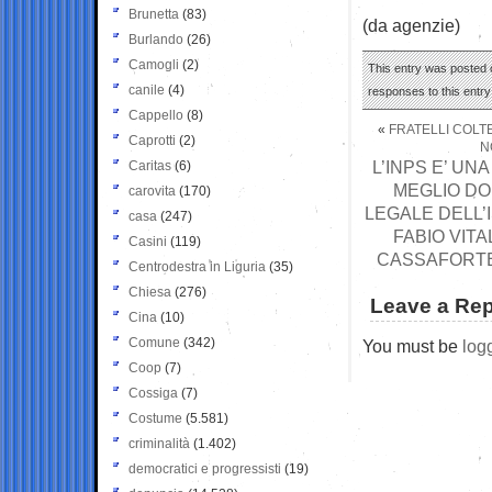
Brunetta
(83)
(da agenzie)
Burlando
(26)
Camogli
(2)
This entry was posted o
canile
(4)
responses to this entr
Cappello
(8)
«
FRATELLI COLTE
Caprotti
(2)
N
L’INPS E’ UN
Caritas
(6)
MEGLIO DO
carovita
(170)
LEGALE DELL’
casa
(247)
FABIO VITA
Casini
(119)
CASSAFORTE
Centrodestra in Liguria
(35)
Chiesa
(276)
Leave a Rep
Cina
(10)
Comune
(342)
You must be
log
Coop
(7)
Cossiga
(7)
Costume
(5.581)
criminalità
(1.402)
democratici e progressisti
(19)