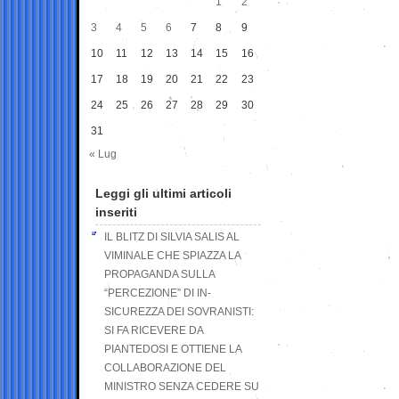
1
2
3
4
5
6
7
8
9
10
11
12
13
14
15
16
17
18
19
20
21
22
23
24
25
26
27
28
29
30
31
« Lug
Leggi gli ultimi articoli
inseriti
IL BLITZ DI SILVIA SALIS AL
VIMINALE CHE SPIAZZA LA
PROPAGANDA SULLA
“PERCEZIONE” DI IN-
SICUREZZA DEI SOVRANISTI:
SI FA RICEVERE DA
PIANTEDOSI E OTTIENE LA
COLLABORAZIONE DEL
MINISTRO SENZA CEDERE SU