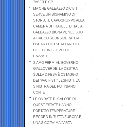
TASER E CP
MA CHE GALEAZZO DICI? TI
SERVE UN BIGNAMINO DI
STORIA. IL CAPOGRUPPO ALLA
CAMERA DI FRATELLI D’ITALIA,
GALEAZZO BIGNAMI, NEL SUO
ATTACCO SCONSIDERATO A
OSCAR LUIGI SCALFARO HA
DETTO UN BEL PO’ DI
CAZZATE
SIAMO FERMI AL GOVERNO
GIALLOVERDE: LA DESTRA
SULLA DIFESA È OSTAGGIO
DEI “PACIFISTI” LEGHISTI, LA
SINISTRA DEL PUTINIANO
CONTE
LE ONDATE DI CALORE DI
QUEST’ESTATE HANNO
PORTATO TEMPERATURE
RECORD IN TUTTA EUROPA E
UNA SICCITA’ MAI VISTA. I