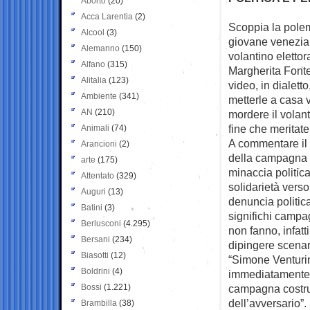
Aborto
(20)
Acca Larentia
(2)
Scoppia la polem
Alcool
(3)
giovane venezi
Alemanno
(150)
volantino elettor
Alfano
(315)
Margherita Fonte
Alitalia
(123)
video, in dialet
Ambiente
(341)
metterle a casa v
AN
(210)
mordere il volant
fine che meritate,
Animali
(74)
A commentare il f
Arancioni
(2)
della campagna 
arte
(175)
minaccia politica
Attentato
(329)
solidarietà vers
Auguri
(13)
denuncia politic
Batini
(3)
significhi campag
Berlusconi
(4.295)
non fanno, infatt
Bersani
(234)
dipingere scenari
Biasotti
(12)
“Simone Venturin
Boldrini
(4)
immediatamente 
Bossi
(1.221)
campagna costrui
dell’avversario”.
Brambilla
(38)