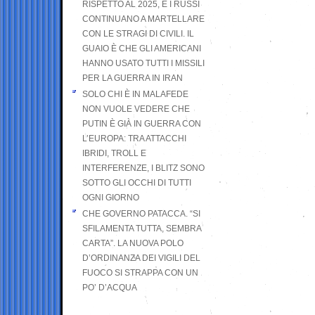
RISPETTO AL 2025, E I RUSSI
CONTINUANO A MARTELLARE
CON LE STRAGI DI CIVILI. IL
GUAIO È CHE GLI AMERICANI
HANNO USATO TUTTI I MISSILI
PER LA GUERRA IN IRAN
SOLO CHI È IN MALAFEDE
NON VUOLE VEDERE CHE
PUTIN È GIÀ IN GUERRA CON
L’EUROPA: TRA ATTACCHI
IBRIDI, TROLL E
INTERFERENZE, I BLITZ SONO
SOTTO GLI OCCHI DI TUTTI
OGNI GIORNO
CHE GOVERNO PATACCA. “SI
SFILAMENTA TUTTA, SEMBRA
CARTA”. LA NUOVA POLO
D’ORDINANZA DEI VIGILI DEL
FUOCO SI STRAPPA CON UN
PO’ D’ACQUA