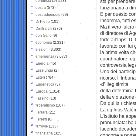
denuncia
(14.528)
sta per prendere
funzionaria a dir
destra
(573)
E per questo con
destradipopolo
(99)
Insomma, tutti es
Di Pietro
(101)
Ma il vero fulcro
Diritti civili
(276)
di direttore di A
don Gallo
(9)
forte all’Inps. D
economia
(2.331)
lavorato con lui 
elezioni
(3.303)
la prima volta ch
emergenza
(3.077)
coordinatore regi
Energia
(45)
controversia lega
Esselunga
(2)
Uno dei partecip
ricorso. Il tribu
Esteri
(784)
«l’illegittimità
Eugenetica
(3)
della determina I
Europa
(1.314)
della violazione
Fassino
(13)
Da qui la richiest
federalismo
(167)
La dg Inps Valer
Ferrara
(21)
L’istituto ha app
Ferretti
(6)
pronunciata: ha d
ferrovie
(133)
facendo decadere
finanziaria
(325)
concorre a porta