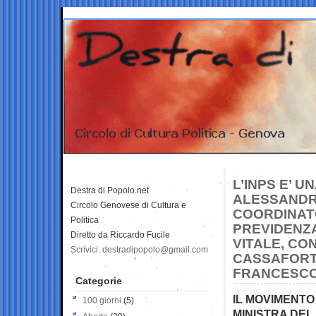
L’INPS E’ U
Destra di Popolo.net
ALESSANDR
Circolo Genovese di Cultura e
COORDINATO
Politica
PREVIDENZA
Diretto da Riccardo Fucile
VITALE, CO
Scrivici: destradipopolo@gmail.com
CASSAFORTE
FRANCESCO
Categorie
IL MOVIMENTO
100 giorni
(5)
MINISTRA DEL