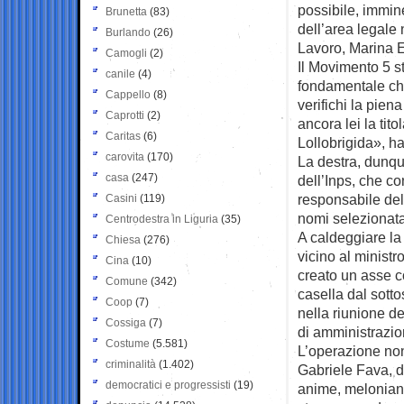
possibile, immin
Brunetta
(83)
dell’area legale 
Burlando
(26)
Lavoro, Marina E
Camogli
(2)
Il Movimento 5 s
canile
(4)
fondamentale che
Cappello
(8)
verifichi la pien
Caprotti
(2)
ancora lei la tit
Caritas
(6)
Lollobrigida», ha
carovita
(170)
La destra, dunqu
casa
(247)
dell’Inps, che co
responsabile dell
Casini
(119)
nomi selezionata
Centrodestra in Liguria
(35)
A caldeggiare l
Chiesa
(276)
vicino al ministr
Cina
(10)
creato un asse co
Comune
(342)
casella dal sotto
Coop
(7)
nella riunione d
Cossiga
(7)
di amministrazio
Costume
(5.581)
L’operazione no
criminalità
(1.402)
Gabriele Fava, di
democratici e progressisti
(19)
anime, meloniana