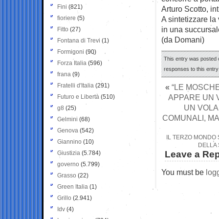
Fini
(821)
Arturo Scotto, in
fioriere
(5)
A sintetizzare la
in una succursal
Fitto
(27)
(da Domani)
Fontana di Trevi
(1)
Formigoni
(90)
This entry was posted o
Forza Italia
(596)
responses to this entr
frana
(9)
Fratelli d'Italia
(291)
«
“LE MOSCHE
APPARE UN V
Futuro e Libertà
(510)
UN VOLA
g8
(25)
COMUNALI, MA
Gelmini
(68)
Genova
(542)
IL TERZO MONDO S
Giannino
(10)
DELLA 
Leave a Rep
Giustizia
(5.784)
governo
(5.799)
You must be
log
Grasso
(22)
Green Italia
(1)
Grillo
(2.941)
Idv
(4)