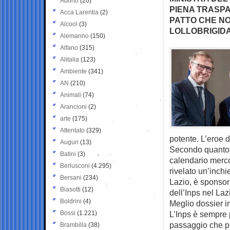
Aborto
(20)
PIENA TRASPA
Acca Larentia
(2)
PATTO CHE NO
Alcool
(3)
LOLLOBRIGID
Alemanno
(150)
Alfano
(315)
Alitalia
(123)
Ambiente
(341)
AN
(210)
Animali
(74)
Arancioni
(2)
arte
(175)
Attentato
(329)
potente. L’eroe d
Auguri
(13)
Secondo quanto r
Batini
(3)
calendario merco
Berlusconi
(4.295)
rivelato un’inchi
Bersani
(234)
Lazio, è sponsor
Biasotti
(12)
dell’Inps nel Laz
Boldrini
(4)
Meglio dossier i
Bossi
(1.221)
L’Inps è sempre p
passaggio che pr
Brambilla
(38)