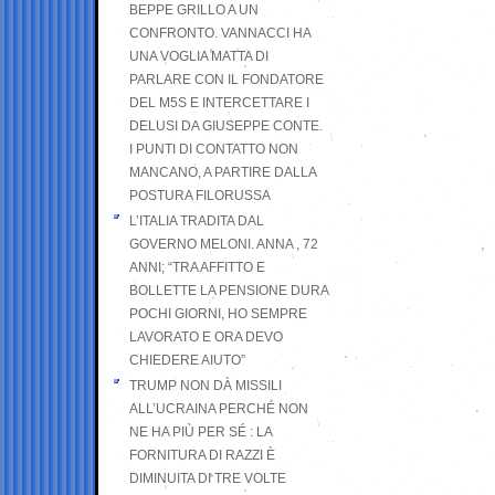
BEPPE GRILLO A UN
CONFRONTO. VANNACCI HA
UNA VOGLIA MATTA DI
PARLARE CON IL FONDATORE
DEL M5S E INTERCETTARE I
DELUSI DA GIUSEPPE CONTE.
I PUNTI DI CONTATTO NON
MANCANO, A PARTIRE DALLA
POSTURA FILORUSSA
L’ITALIA TRADITA DAL
GOVERNO MELONI. ANNA , 72
ANNI; “TRA AFFITTO E
BOLLETTE LA PENSIONE DURA
POCHI GIORNI, HO SEMPRE
LAVORATO E ORA DEVO
CHIEDERE AIUTO”
TRUMP NON DÀ MISSILI
ALL’UCRAINA PERCHÉ NON
NE HA PIÙ PER SÉ : LA
FORNITURA DI RAZZI È
DIMINUITA DI TRE VOLTE