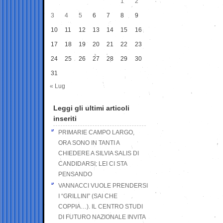
1
2
3
4
5
6
7
8
9
10
11
12
13
14
15
16
17
18
19
20
21
22
23
24
25
26
27
28
29
30
31
« Lug
Leggi gli ultimi articoli
inseriti
PRIMARIE CAMPO LARGO,
ORA SONO IN TANTI A
CHIEDERE A SILVIA SALIS DI
CANDIDARSI: LEI CI STA
PENSANDO
VANNACCI VUOLE PRENDERSI
I “GRILLINI” (SAI CHE
COPPIA…). IL CENTRO STUDI
DI FUTURO NAZIONALE INVITA