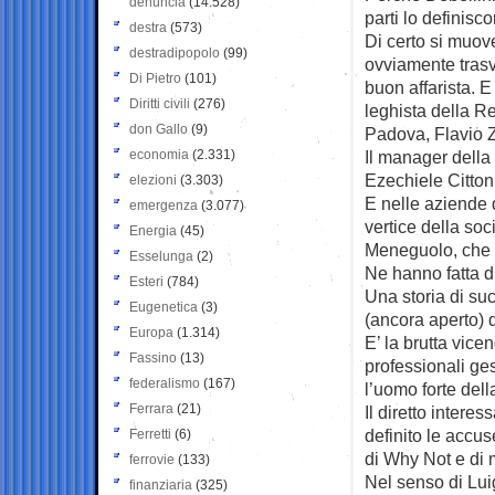
denuncia
(14.528)
parti lo definisc
destra
(573)
Di certo si muov
destradipopolo
(99)
ovviamente trasv
Di Pietro
(101)
buon affarista. E
Diritti civili
(276)
leghista della R
don Gallo
(9)
Padova, Flavio Z
economia
(2.331)
Il manager della
Ezechiele Citton 
elezioni
(3.303)
E nelle aziende
emergenza
(3.077)
vertice della soc
Energia
(45)
Meneguolo, che 
Esselunga
(2)
Ne hanno fatta di
Esteri
(784)
Una storia di su
Eugenetica
(3)
(ancora aperto) d
Europa
(1.314)
E’ la brutta vice
Fassino
(13)
professionali ges
federalismo
(167)
l’uomo forte del
Ferrara
(21)
Il diretto interes
definito le accus
Ferretti
(6)
di Why Not e di 
ferrovie
(133)
Nel senso di Lui
finanziaria
(325)