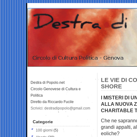
LE VIE DI 
Destra di Popolo.net
SHORE
Circolo Genovese di Cultura e
Politica
I MISTERI DI
Diretto da Riccardo Fucile
ALLA NUOVA Z
Scrivici: destradipopolo@gmail.com
CHARITABLE 
Che ne sapranno 
Categorie
grandi appalti,
a
100 giorni
(5)
eoliche?