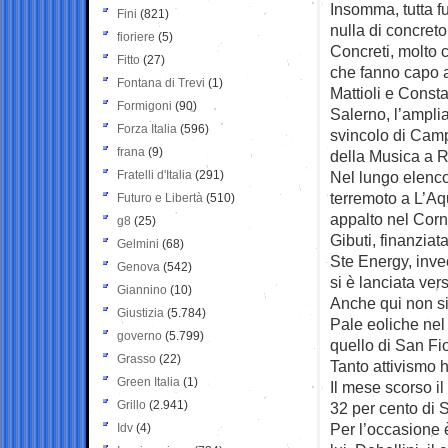
Insomma, tutta f
Fini
(821)
nulla di concreto
fioriere
(5)
Concreti, molto c
Fitto
(27)
che fanno capo a
Fontana di Trevi
(1)
Mattioli e Const
Formigoni
(90)
Salerno, l’ampli
Forza Italia
(596)
svincolo di Camp
frana
(9)
della Musica a R
Fratelli d'Italia
(291)
Nel lungo elenco
terremoto a L’Aqu
Futuro e Libertà
(510)
appalto nel Corno
g8
(25)
Gibuti, finanzia
Gelmini
(68)
Ste Energy, invec
Genova
(542)
si è lanciata ver
Giannino
(10)
Anche qui non si 
Giustizia
(5.784)
Pale eoliche nel 
governo
(5.799)
quello di San Fi
Grasso
(22)
Tanto attivismo h
Green Italia
(1)
Il mese scorso i
Grillo
(2.941)
32 per cento di 
Per l’occasione 
Idv
(4)