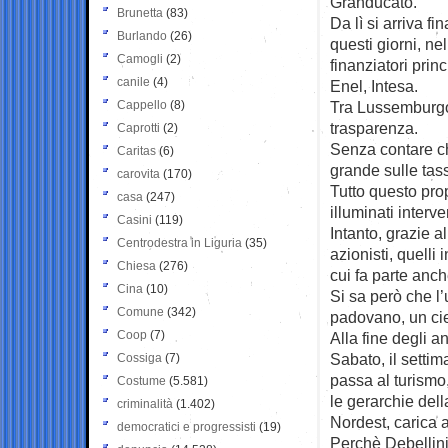
Granducato.
Brunetta
(83)
Da lì si arriva f
Burlando
(26)
questi giorni, ne
Camogli
(2)
finanziatori prin
canile
(4)
Enel, Intesa.
Cappello
(8)
Tra Lussemburgo
trasparenza.
Caprotti
(2)
Senza contare ch
Caritas
(6)
grande sulle tas
carovita
(170)
Tutto questo pro
casa
(247)
illuminati interv
Casini
(119)
Intanto, grazie a
Centrodestra in Liguria
(35)
azionisti, quelli 
Chiesa
(276)
cui fa parte anc
Cina
(10)
Si sa però che l
Comune
(342)
padovano, un cie
Coop
(7)
Alla fine degli an
Sabato, il settim
Cossiga
(7)
passa al turismo,
Costume
(5.581)
le gerarchie del
criminalità
(1.402)
Nordest, carica
democratici e progressisti
(19)
Perchè Debellini 