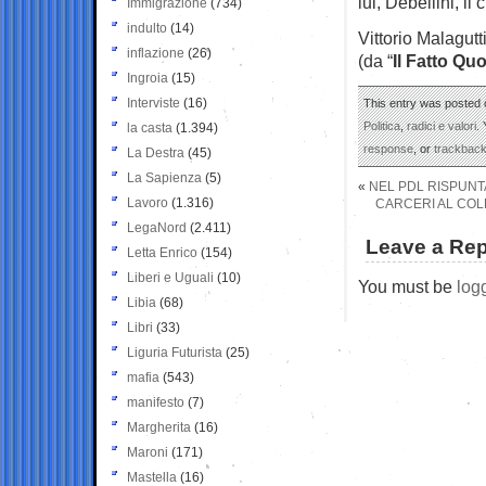
lui, Debellini, il 
Immigrazione
(734)
indulto
(14)
Vittorio Malagutt
inflazione
(26)
(da “
Il Fatto Qu
Ingroia
(15)
Interviste
(16)
This entry was posted o
Politica
,
radici e valori
.
la casta
(1.394)
response
, or
trackbac
La Destra
(45)
La Sapienza
(5)
«
NEL PDL RISPUNT
Lavoro
(1.316)
CARCERI AL COLL
LegaNord
(2.411)
Leave a Rep
Letta Enrico
(154)
Liberi e Uguali
(10)
You must be
log
Libia
(68)
Libri
(33)
Liguria Futurista
(25)
mafia
(543)
manifesto
(7)
Margherita
(16)
Maroni
(171)
Mastella
(16)