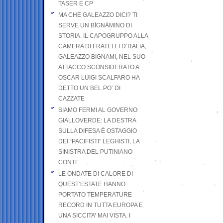
TASER E CP
MA CHE GALEAZZO DICI? TI
SERVE UN BIGNAMINO DI
STORIA. IL CAPOGRUPPO ALLA
CAMERA DI FRATELLI D’ITALIA,
GALEAZZO BIGNAMI, NEL SUO
ATTACCO SCONSIDERATO A
OSCAR LUIGI SCALFARO HA
DETTO UN BEL PO’ DI
CAZZATE
SIAMO FERMI AL GOVERNO
GIALLOVERDE: LA DESTRA
SULLA DIFESA È OSTAGGIO
DEI “PACIFISTI” LEGHISTI, LA
SINISTRA DEL PUTINIANO
CONTE
LE ONDATE DI CALORE DI
QUEST’ESTATE HANNO
PORTATO TEMPERATURE
RECORD IN TUTTA EUROPA E
UNA SICCITA’ MAI VISTA. I