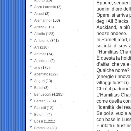
Aborto
(20)
Eppure, seguendo
Acca Larentia
(2)
uomini d’oro de
Alcool
(3)
Opere, si arriva
Alemanno
(150)
degli All Blacks,
Auckland, la più
Alfano
(315)
neozelandese.
Alitalia
(123)
In Parnell road, n
Ambiente
(341)
società di serviz
AN
(210)
l’Humilitas Chari
Animali
(74)
È questa la hold
Arancioni
(2)
d’affari che vale 
arte
(175)
Qualche nome? Ec
Attentato
(329)
(energie rinnovabi
Auguri
(13)
villaggi turistic
Batini
(3)
Chi è il padrone
L’Humilitas Char
Berlusconi
(4.295)
come quella con
Bersani
(234)
l’identità dei rea
Biasotti
(12)
Se poi si vuole a
Boldrini
(4)
con base in Luss
Bossi
(1.221)
E infatti il trus
Brambilla
(38)