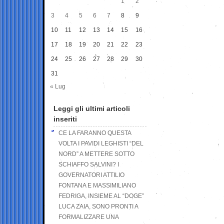
1
2
3
4
5
6
7
8
9
10
11
12
13
14
15
16
17
18
19
20
21
22
23
24
25
26
27
28
29
30
31
« Lug
Leggi gli ultimi articoli
inseriti
CE LA FARANNO QUESTA
VOLTA I PAVIDI LEGHISTI “DEL
NORD” A METTERE SOTTO
SCHIAFFO SALVINI? I
GOVERNATORI ATTILIO
FONTANA E MASSIMILIANO
FEDRIGA, INSIEME AL “DOGE”
LUCA ZAIA, SONO PRONTI A
FORMALIZZARE UNA