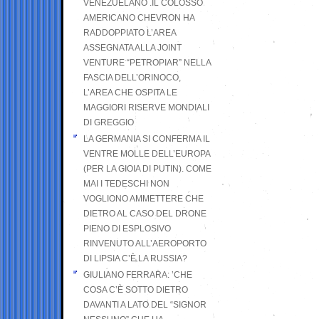
VENEZUELANO .IL COLOSSO
AMERICANO CHEVRON HA
RADDOPPIATO L’AREA
ASSEGNATA ALLA JOINT
VENTURE “PETROPIAR” NELLA
FASCIA DELL’ORINOCO,
L’AREA CHE OSPITA LE
MAGGIORI RISERVE MONDIALI
DI GREGGIO
LA GERMANIA SI CONFERMA IL
VENTRE MOLLE DELL’EUROPA
(PER LA GIOIA DI PUTIN). COME
MAI I TEDESCHI NON
VOGLIONO AMMETTERE CHE
DIETRO AL CASO DEL DRONE
PIENO DI ESPLOSIVO
RINVENUTO ALL’AEROPORTO
DI LIPSIA C’È LA RUSSIA?
GIULIANO FERRARA: ’CHE
COSA C’È SOTTO DIETRO
DAVANTI A LATO DEL “SIGNOR