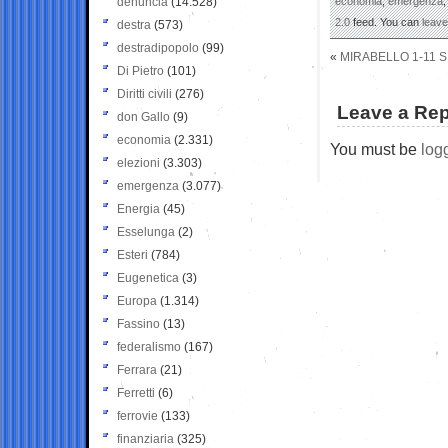
denuncia
(14.528)
economia
,
emergenza
2.0
feed. You can
leav
destra
(573)
destradipopolo
(99)
«
MIRABELLO 1-11 
Di Pietro
(101)
Diritti civili
(276)
Leave a Rep
don Gallo
(9)
economia
(2.331)
You must be
log
elezioni
(3.303)
emergenza
(3.077)
Energia
(45)
Esselunga
(2)
Esteri
(784)
Eugenetica
(3)
Europa
(1.314)
Fassino
(13)
federalismo
(167)
Ferrara
(21)
Ferretti
(6)
ferrovie
(133)
finanziaria
(325)