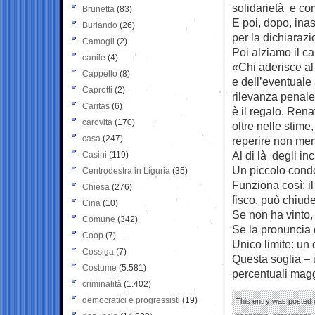
solidarietà e co
Brunetta
(83)
E poi, dopo, ina
Burlando
(26)
per la dichiarazi
Camogli
(2)
Poi alziamo il c
canile
(4)
«Chi aderisce al
Cappello
(8)
e dell’eventuale
Caprotti
(2)
rilevanza penale
Caritas
(6)
è il regalo. Ren
carovita
(170)
oltre nelle stime
casa
(247)
reperire non men
Al di là degli in
Casini
(119)
Un piccolo condon
Centrodestra in Liguria
(35)
Funziona così: il
Chiesa
(276)
fisco, può chiude
Cina
(10)
Se non ha vinto,
Comune
(342)
Se la pronuncia d
Coop
(7)
Unico limite: un 
Cossiga
(7)
Questa soglia – 
Costume
(5.581)
percentuali magg
criminalità
(1.402)
democratici e progressisti
(19)
This entry was posted o