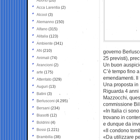
Aborto
(20)
Acca Larentia
(2)
Alcool
(3)
Alemanno
(150)
Alfano
(315)
Alitalia
(123)
Ambiente
(341)
AN
(210)
governo Berluscon
25 previsti), pre
Animali
(74)
Un buon auspicio
Arancioni
(2)
C’è tempo fino a 
arte
(175)
emendamenti. Il 
Attentato
(329)
Una proposta in 
Auguri
(13)
Riguarda 4 anni f
Batini
(3)
Mazzocchi, ques
Berlusconi
(4.295)
commissione Bil
Bersani
(234)
«In Italia ci son
Biasotti
(12)
trovano in conten
Boldrini
(4)
e dunque da invo
Bossi
(1.221)
«Il condono tomba
«Da utilizzare pe
Brambilla
(38)