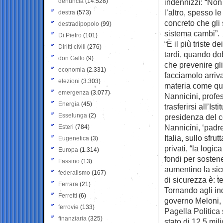
denuncia
(14.528)
indennizzi: “Non
l’altro, spesso l
destra
(573)
concreto che gli 
destradipopolo
(99)
sistema cambi”.
Di Pietro
(101)
“È il più triste d
Diritti civili
(276)
tardi, quando d
don Gallo
(9)
che prevenire gli
economia
(2.331)
facciamolo arriva
elezioni
(3.303)
materia come qu
emergenza
(3.077)
Nannicini, profe
Energia
(45)
trasferirsi all’Is
Esselunga
(2)
presidenza del c
Nannicini, ‘padre
Esteri
(784)
Italia, sullo sfr
Eugenetica
(3)
privati, “la log
Europa
(1.314)
fondi per sostene
Fassino
(13)
aumentino la sic
federalismo
(167)
di sicurezza è: t
Ferrara
(21)
Tornando agli inde
Ferretti
(6)
governo Meloni, 
ferrovie
(133)
Pagella Politica 
finanziaria
(325)
stato di 12,5 mil