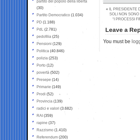
partito del popolo della libertà
(30)
«
IL PRESIDENTE 
SOLI NON SONO 
Partito Democratico
(1.034)
“I PROCESSI F
PD
(1.188)
Leave a Rep
PdL
(2.781)
pedofilia
(25)
You must be
log
Pensioni
(129)
Politica
(40.846)
polizia
(253)
Porto
(12)
povertà
(502)
Presepe
(14)
Primarie
(149)
Prodi
(52)
Provincia
(139)
radici e valori
(3.682)
RAI
(359)
rapine
(37)
Razzismo
(1.410)
Referendum
(200)