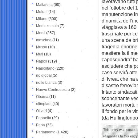
lavoravano tutti 
Mattarella
(60)
nell’ottobre del 
Meloni
(14)
manutenzione imp
Milano
(300)
dinamica dell’inc
Montezemolo
(7)
viaggiava a 160 c
Monti
(357)
trascinate per ce
una scena da bri
moschea
(11)
tragedia enorme”
Musso
(10)
mestiere fa il m
Muti
(10)
caposquadra” ha 
Napoli
(319)
escludere che po
Napolitano
(220)
caso servirà atte
no global
(5)
di Ivrea, che ha 
notte bianca
(3)
disastro ferrovi
Nuovo Centrodestra
(2)
Intanto sindacati
Obama
(11)
sconcertante ved
olimpiadi
(40)
lavoratori morti,
il fondo per le vi
Oliveri
(4)
(da Huffingtonpo
Pannella
(29)
Papa
(33)
This entry was posted o
Parlamento
(1.428)
responses to this entr