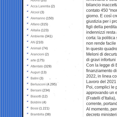
Aborto
(20)
bilancio inaccett
Acca Larentia
(2)
contato 450 “mort
Alcool
(3)
giorno. E così c
Alemanno
(150)
giustizia per i pr
Alfano
(315)
figli della perdit
Alitalia
(123)
indennizzi resta 
Ambiente
(341)
corta: la politic
AN
(210)
non rende facile 
In questo quadro
Animali
(74)
Meloni di decurta
Arancioni
(2)
di gravi infortun
arte
(175)
Con la legge di B
Attentato
(329)
finanziamento di 
Auguri
(13)
2022, in linea co
Batini
(3)
Lavoro del 2021 
Berlusconi
(4.295)
Poi, complici le 
Bersani
(234)
approvando un e
Biasotti
(12)
(Fratelli d’Italia
Boldrini
(4)
corrente, portand
Bossi
(1.221)
Al momento, però
decreto ministeri
Brambilla
(38)