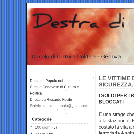
LE VITTIME
Destra di Popolo.net
SICUREZZA,
Circolo Genovese di Cultura e
Politica
I SOLDI PER I
Diretto da Riccardo Fucile
BLOCCATI
Scrivici: destradipopolo@gmail.com
È una strage che
Categorie
alla stazione di 
costato la vita 
100 giorni
(5)
ferroviaria è sol