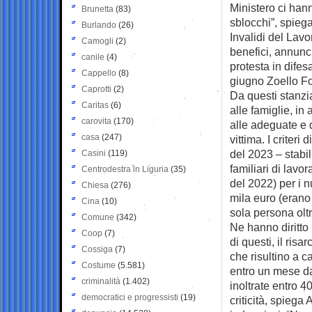
Ministero ci hann
Brunetta
(83)
sblocchi”, spieg
Burlando
(26)
Invalidi del Lav
Camogli
(2)
benefici, annunc
canile
(4)
protesta in difes
Cappello
(8)
giugno Zoello Fo
Caprotti
(2)
Da questi stanzi
Caritas
(6)
alle famiglie, in
carovita
(170)
alle adeguate e d
casa
(247)
vittima. I criteri
del 2023 – stabi
Casini
(119)
familiari di lavor
Centrodestra in Liguria
(35)
del 2022) per i n
Chiesa
(276)
mila euro (erano
Cina
(10)
sola persona oltr
Comune
(342)
Ne hanno diritto 
Coop
(7)
di questi, il risa
Cossiga
(7)
che risultino a c
Costume
(5.581)
entro un mese da
criminalità
(1.402)
inoltrate entro 4
democratici e progressisti
(19)
criticità, spiega