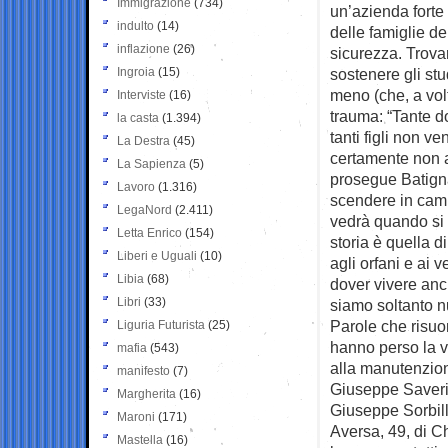
Immigrazione
(734)
un’azienda forte
indulto
(14)
delle famiglie d
inflazione
(26)
sicurezza. Trovars
Ingroia
(15)
sostenere gli stu
meno (che, a volte
Interviste
(16)
trauma: “Tante d
la casta
(1.394)
tanti figli non v
La Destra
(45)
certamente non ai
La Sapienza
(5)
prosegue Batign
Lavoro
(1.316)
scendere in camp
LegaNord
(2.411)
vedrà quando si 
Letta Enrico
(154)
storia è quella d
Liberi e Uguali
(10)
agli orfani e ai 
Libia
(68)
dover vivere anc
Libri
(33)
siamo soltanto n
Parole che risuon
Liguria Futurista
(25)
hanno perso la vi
mafia
(543)
alla manutenzion
manifesto
(7)
Giuseppe Saverio
Margherita
(16)
Giuseppe Sorbill
Maroni
(171)
Aversa, 49, di Ch
Mastella
(16)