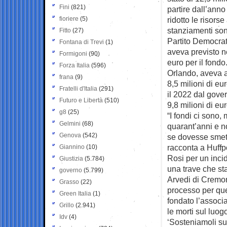
Fini
(821)
partire dall’ann
fioriere
(5)
ridotto le risors
stanziamenti sono
Fitto
(27)
Partito Democrati
Fontana di Trevi
(1)
aveva previsto ne
Formigoni
(90)
euro per il fondo
Forza Italia
(596)
Orlando, aveva 
frana
(9)
8,5 milioni di e
Fratelli d'Italia
(291)
il 2022 dal gove
Futuro e Libertà
(510)
9,8 milioni di eur
g8
(25)
“I fondi ci sono
Gelmini
(68)
quarant’anni e n
Genova
(542)
se dovesse smette
racconta a Huffp
Giannino
(10)
Rosi per un incid
Giustizia
(5.784)
una trave che sta
governo
(5.799)
Arvedi di Cremon
Grasso
(22)
processo per que
Green Italia
(1)
fondato l’associ
Grillo
(2.941)
le morti sul luo
Idv
(4)
‘Sosteniamoli sub