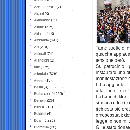
Aborto
(20)
Acca Larentia
(2)
Alcool
(3)
Alemanno
(150)
Alfano
(315)
Alitalia
(123)
Ambiente
(341)
AN
(210)
Tante strette di
qualche applaus
Animali
(74)
tensione però.
Arancioni
(2)
Sul patrocinio i
arte
(175)
instaurare una d
Attentato
(329)
manifestazione c
Auguri
(13)
E ha aggiunto: “L
Batini
(3)
urla: “non il mio”.
Berlusconi
(4.295)
La band di Non u
Bersani
(234)
sindaco e lo circ
Biasotti
(12)
richiesta più pre
Boldrini
(4)
omosessuali: dev
Bossi
(1.221)
legge io non mi 
Gli è stato dona
Brambilla
(38)