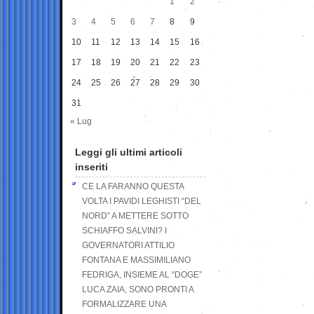
1
2
3
4
5
6
7
8
9
10
11
12
13
14
15
16
17
18
19
20
21
22
23
24
25
26
27
28
29
30
31
« Lug
Leggi gli ultimi articoli
inseriti
CE LA FARANNO QUESTA
VOLTA I PAVIDI LEGHISTI “DEL
NORD” A METTERE SOTTO
SCHIAFFO SALVINI? I
GOVERNATORI ATTILIO
FONTANA E MASSIMILIANO
FEDRIGA, INSIEME AL “DOGE”
LUCA ZAIA, SONO PRONTI A
FORMALIZZARE UNA