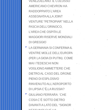
VENEZUELANO .IL COLOSSO
AMERICANO CHEVRON HA
RADDOPPIATO L’AREA
ASSEGNATA ALLA JOINT
VENTURE “PETROPIAR” NELLA
FASCIA DELL’ORINOCO,
L’AREA CHE OSPITA LE
MAGGIORI RISERVE MONDIALI
DI GREGGIO
LA GERMANIA SI CONFERMA IL
VENTRE MOLLE DELL’EUROPA
(PER LA GIOIA DI PUTIN). COME
MAI I TEDESCHI NON
VOGLIONO AMMETTERE CHE
DIETRO AL CASO DEL DRONE
PIENO DI ESPLOSIVO
RINVENUTO ALL’AEROPORTO
DI LIPSIA C’È LA RUSSIA?
GIULIANO FERRARA: ’CHE
COSA C’È SOTTO DIETRO
DAVANTI A LATO DEL “SIGNOR