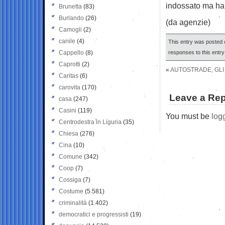
indossato ma ha t
Brunetta
(83)
Burlando
(26)
(da agenzie)
Camogli
(2)
canile
(4)
This entry was posted 
Cappello
(8)
responses to this entr
Caprotti
(2)
«
AUTOSTRADE, GLI 
Caritas
(6)
carovita
(170)
Leave a Rep
casa
(247)
Casini
(119)
You must be
log
Centrodestra in Liguria
(35)
Chiesa
(276)
Cina
(10)
Comune
(342)
Coop
(7)
Cossiga
(7)
Costume
(5.581)
criminalità
(1.402)
democratici e progressisti
(19)