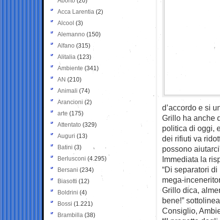
Aborto
(20)
Acca Larentia
(2)
Alcool
(3)
Alemanno
(150)
Alfano
(315)
Alitalia
(123)
Ambiente
(341)
AN
(210)
Animali
(74)
Arancioni
(2)
d’accordo e si un
arte
(175)
Grillo ha anche 
Attentato
(329)
politica di oggi,
Auguri
(13)
dei rifiuti va ri
Batini
(3)
possono aiutarci
Immediata la ris
Berlusconi
(4.295)
“Di separatori 
Bersani
(234)
mega-inceneritor
Biasotti
(12)
Grillo dica, alme
Boldrini
(4)
bene!” sottoline
Bossi
(1.221)
Consiglio, Ambie
Brambilla
(38)