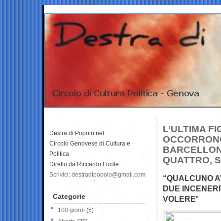
L’ULTIMA F
Destra di Popolo.net
OCCORRONO
Circolo Genovese di Cultura e
BARCELLONA
Politica
QUATTRO, SO
Diretto da Riccardo Fucile
Scrivici: destradipopolo@gmail.com
“QUALCUNO AV
DUE INCENERI
Categorie
VOLERE
”
100 giorni
(5)