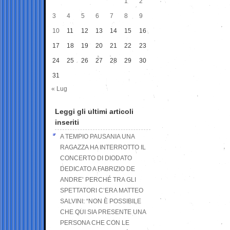
1
2
3
4
5
6
7
8
9
10
11
12
13
14
15
16
17
18
19
20
21
22
23
24
25
26
27
28
29
30
31
« Lug
Leggi gli ultimi articoli
inseriti
A TEMPIO PAUSANIA UNA
RAGAZZA HA INTERROTTO IL
CONCERTO DI DIODATO
DEDICATO A FABRIZIO DE
ANDRE’ PERCHÉ TRA GLI
SPETTATORI C’ERA MATTEO
SALVINI: “NON È POSSIBILE
CHE QUI SIA PRESENTE UNA
PERSONA CHE CON LE