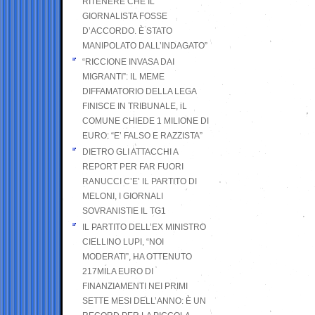
RITENERE CHE IL
GIORNALISTA FOSSE
D’ACCORDO. È STATO
MANIPOLATO DALL’INDAGATO”
“RICCIONE INVASA DAI
MIGRANTI”: IL MEME
DIFFAMATORIO DELLA LEGA
FINISCE IN TRIBUNALE, iL
COMUNE CHIEDE 1 MILIONE DI
EURO: “E’ FALSO E RAZZISTA”
DIETRO GLI ATTACCHI A
REPORT PER FAR FUORI
RANUCCI C’E’ IL PARTITO DI
MELONI, I GIORNALI
SOVRANISTIE IL TG1
IL PARTITO DELL’EX MINISTRO
CIELLINO LUPI, “NOI
MODERATI”, HA OTTENUTO
217MILA EURO DI
FINANZIAMENTI NEI PRIMI
SETTE MESI DELL’ANNO: È UN