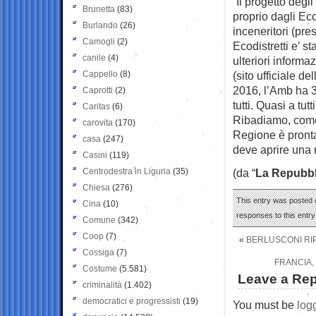
“Il progetto degl
Brunetta
(83)
proprio dagli Ec
Burlando
(26)
inceneritori (pre
Camogli
(2)
Ecodistretti e’ s
canile
(4)
ulteriori informa
Cappello
(8)
(sito ufficiale d
2016, l’Amb ha 3 
Caprotti
(2)
tutti. Quasi a tutti
Caritas
(6)
Ribadiamo, come 
carovita
(170)
Regione è pronta
casa
(247)
deve aprire una 
Casini
(119)
Centrodestra in Liguria
(35)
(da “
La Repubbl
Chiesa
(276)
This entry was posted 
Cina
(10)
responses to this entr
Comune
(342)
Coop
(7)
«
BERLUSCONI RIP
Cossiga
(7)
FRANCIA,
Costume
(5.581)
Leave a Rep
criminalità
(1.402)
democratici e progressisti
(19)
You must be
log