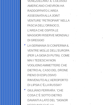
VENEZUELANO .IL COLOSSO
AMERICANO CHEVRON HA
RADDOPPIATO L’AREA
ASSEGNATA ALLA JOINT
VENTURE “PETROPIAR” NELLA
FASCIA DELL’ORINOCO,
L’AREA CHE OSPITA LE
MAGGIORI RISERVE MONDIALI
DI GREGGIO
LA GERMANIA SI CONFERMA IL
VENTRE MOLLE DELL’EUROPA
(PER LA GIOIA DI PUTIN). COME
MAI I TEDESCHI NON
VOGLIONO AMMETTERE CHE
DIETRO AL CASO DEL DRONE
PIENO DI ESPLOSIVO
RINVENUTO ALL’AEROPORTO
DI LIPSIA C’È LA RUSSIA?
GIULIANO FERRARA: ’CHE
COSA C’È SOTTO DIETRO
DAVANTI A LATO DEL “SIGNOR