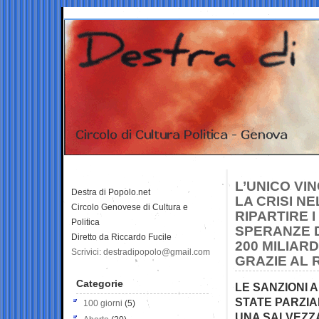
L’UNICO VI
Destra di Popolo.net
LA CRISI N
Circolo Genovese di Cultura e
RIPARTIRE I
Politica
SPERANZE D
Diretto da Riccardo Fucile
200 MILIARDI
Scrivici: destradipopolo@gmail.com
GRAZIE AL 
Categorie
LE SANZIONI 
STATE PARZIA
100 giorni
(5)
UNA SALVEZZA