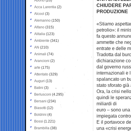
Aborto
(20)
CHIUDERE PAR
Acca Larentia
(2)
PRODUZIONE
Alcool
(3)
Alemanno
(150)
«Stiamo aspettand
Alfano
(315)
petrolio»:
il min
Alitalia
(123)
fa questo annunc
Ambiente
(341)
ammette che negli
AN
(210)
entrate e delle m
Tradotta dal bur
Animali
(74)
dichiarazione co
Arancioni
(2)
dal governo russ
arte
(175)
internazionali e
Attentato
(329)
spalancato un buc
Auguri
(13)
stato sforato già
Batini
(3)
Ora, la crisi nell
Berlusconi
(4.295)
quindi le speran
Bersani
(234)
miliardi di
Biasotti
(12)
euro – sono una 
Boldrini
(4)
impiegata contro
Bossi
(1.221)
E il portavoce d
una «crisi energ
Brambilla
(38)