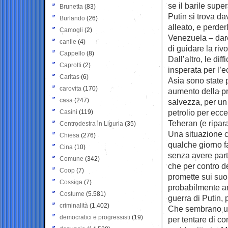
se il barile sup
Brunetta
(83)
Putin si trova da
Burlando
(26)
alleato, e perder
Camogli
(2)
Venezuela – dare
canile
(4)
di guidare la riv
Cappello
(8)
Dall’altro, le di
Caprotti
(2)
insperata per l’
Caritas
(6)
Asia sono state p
carovita
(170)
aumento della pr
casa
(247)
salvezza, per un
petrolio per ecce
Casini
(119)
Teheran (e ripara
Centrodestra in Liguria
(35)
Una situazione ch
Chiesa
(276)
qualche giorno f
Cina
(10)
senza avere parti
Comune
(342)
che per contro d
Coop
(7)
promette sui suoi
Cossiga
(7)
probabilmente an
Costume
(5.581)
guerra di Putin, 
criminalità
(1.402)
Che sembrano uni
democratici e progressisti
(19)
per tentare di co