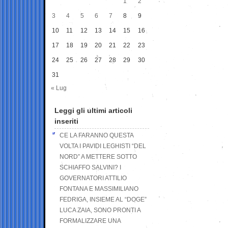
1
2
3
4
5
6
7
8
9
10
11
12
13
14
15
16
17
18
19
20
21
22
23
24
25
26
27
28
29
30
31
« Lug
Leggi gli ultimi articoli
inseriti
CE LA FARANNO QUESTA
VOLTA I PAVIDI LEGHISTI “DEL
NORD” A METTERE SOTTO
SCHIAFFO SALVINI? I
GOVERNATORI ATTILIO
FONTANA E MASSIMILIANO
FEDRIGA, INSIEME AL “DOGE”
LUCA ZAIA, SONO PRONTI A
FORMALIZZARE UNA