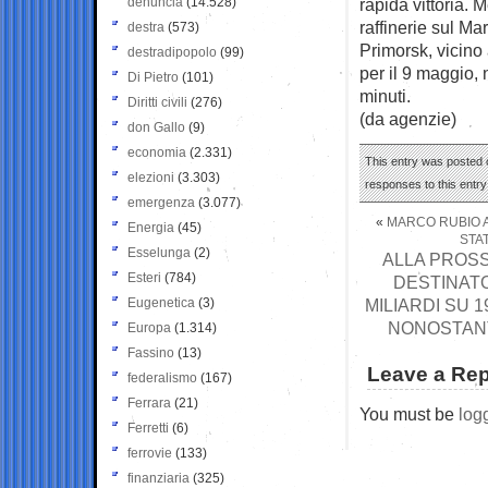
denuncia
(14.528)
rapida vittoria. M
raffinerie sul Mar
destra
(573)
Primorsk, vicino 
destradipopolo
(99)
per il 9 maggio,
Di Pietro
(101)
minuti.
Diritti civili
(276)
(da agenzie)
don Gallo
(9)
economia
(2.331)
This entry was posted o
elezioni
(3.303)
responses to this entr
emergenza
(3.077)
«
MARCO RUBIO A
Energia
(45)
STA
Esselunga
(2)
ALLA PROSS
Esteri
(784)
DESTINATO
Eugenetica
(3)
MILIARDI SU 
NONOSTANTE
Europa
(1.314)
Fassino
(13)
Leave a Rep
federalismo
(167)
Ferrara
(21)
You must be
log
Ferretti
(6)
ferrovie
(133)
finanziaria
(325)