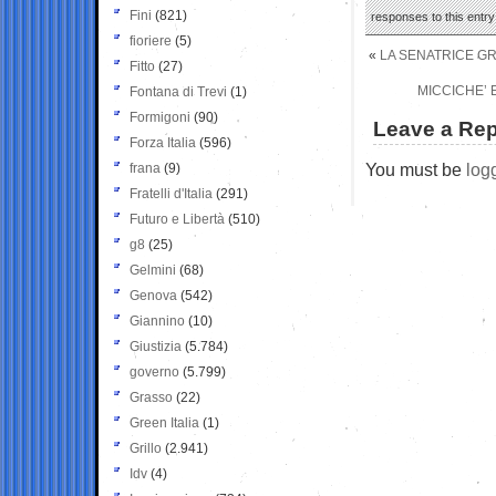
Fini
(821)
responses to this entr
fioriere
(5)
«
LA SENATRICE G
Fitto
(27)
MICCICHE’ 
Fontana di Trevi
(1)
Formigoni
(90)
Leave a Rep
Forza Italia
(596)
You must be
log
frana
(9)
Fratelli d'Italia
(291)
Futuro e Libertà
(510)
g8
(25)
Gelmini
(68)
Genova
(542)
Giannino
(10)
Giustizia
(5.784)
governo
(5.799)
Grasso
(22)
Green Italia
(1)
Grillo
(2.941)
Idv
(4)