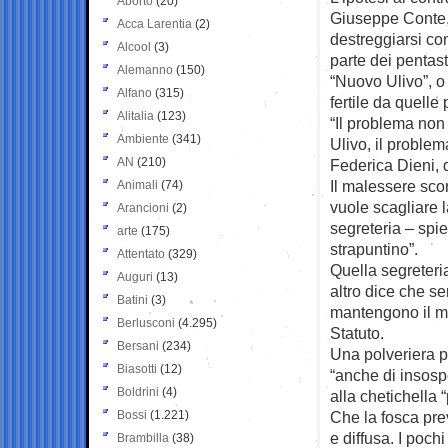
Aborto
(20)
Giuseppe Conte, 
Acca Larentia
(2)
destreggiarsi con
Alcool
(3)
parte dei pentast
Alemanno
(150)
“Nuovo Ulivo”, o 
Alfano
(315)
fertile da quelle p
Alitalia
(123)
“Il problema non
Ambiente
(341)
Ulivo, il problem
AN
(210)
Federica Dieni, 
Il malessere sco
Animali
(74)
vuole scagliare l
Arancioni
(2)
segreteria – spie
arte
(175)
strapuntino”.
Attentato
(329)
Quella segreteri
Auguri
(13)
altro dice che se
Batini
(3)
mantengono il mi
Berlusconi
(4.295)
Statuto.
Bersani
(234)
Una polveriera pr
Biasotti
(12)
“anche di insospe
Boldrini
(4)
alla chetichella 
Bossi
(1.221)
Che la fosca prev
e diffusa. I poch
Brambilla
(38)