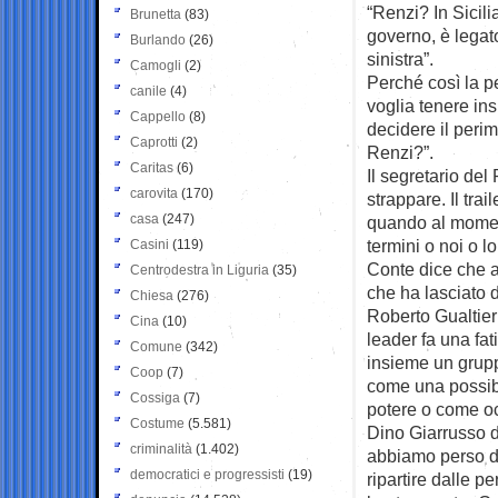
“Renzi? In Sicilia
Brunetta
(83)
governo, è legat
Burlando
(26)
sinistra”.
Camogli
(2)
Perché così la p
canile
(4)
voglia tenere in
Cappello
(8)
decidere il perim
Caprotti
(2)
Renzi?”.
Caritas
(6)
Il segretario del
carovita
(170)
strappare. Il tra
casa
(247)
quando al momen
termini o noi o lo
Casini
(119)
Conte dice che 
Centrodestra in Liguria
(35)
che ha lasciato d
Chiesa
(276)
Roberto Gualtieri
Cina
(10)
leader fa una fa
Comune
(342)
insieme un grupp
Coop
(7)
come una possibil
Cossiga
(7)
potere o come occ
Costume
(5.581)
Dino Giarrusso d
criminalità
(1.402)
abbiamo perso du
democratici e progressisti
(19)
ripartire dalle p