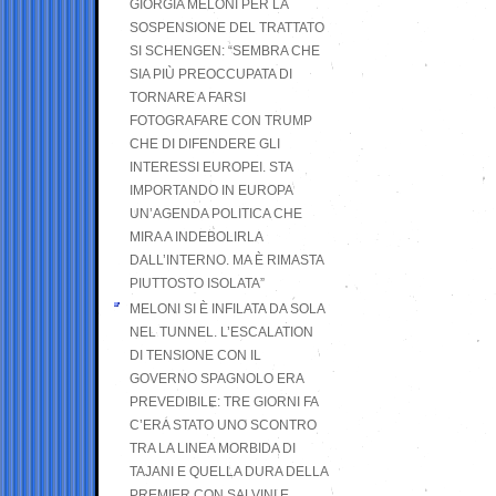
GIORGIA MELONI PER LA
SOSPENSIONE DEL TRATTATO
SI SCHENGEN: “SEMBRA CHE
SIA PIÙ PREOCCUPATA DI
TORNARE A FARSI
FOTOGRAFARE CON TRUMP
CHE DI DIFENDERE GLI
INTERESSI EUROPEI. STA
IMPORTANDO IN EUROPA
UN’AGENDA POLITICA CHE
MIRA A INDEBOLIRLA
DALL’INTERNO. MA È RIMASTA
PIUTTOSTO ISOLATA”
MELONI SI È INFILATA DA SOLA
NEL TUNNEL. L’ESCALATION
DI TENSIONE CON IL
GOVERNO SPAGNOLO ERA
PREVEDIBILE: TRE GIORNI FA
C’ERA STATO UNO SCONTRO
TRA LA LINEA MORBIDA DI
TAJANI E QUELLA DURA DELLA
PREMIER CON SALVINI E