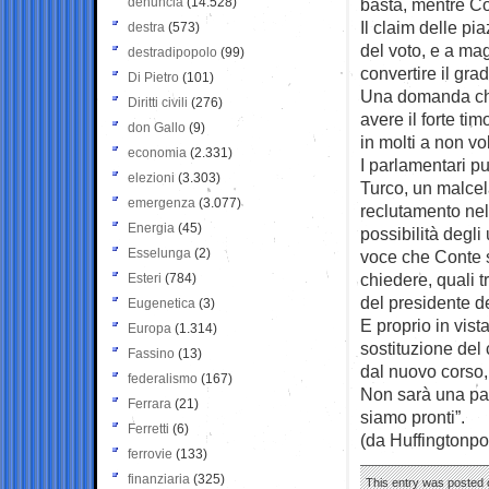
denuncia
(14.528)
basta, mentre Co
Il claim delle p
destra
(573)
del voto, e a ma
destradipopolo
(99)
convertire il gra
Di Pietro
(101)
Una domanda che
Diritti civili
(276)
avere il forte ti
don Gallo
(9)
in molti a non vol
economia
(2.331)
I parlamentari pu
elezioni
(3.303)
Turco, un malcela
emergenza
(3.077)
reclutamento nel
Energia
(45)
possibilità degli
Esselunga
(2)
voce che Conte st
chiedere, quali t
Esteri
(784)
del presidente d
Eugenetica
(3)
E proprio in vist
Europa
(1.314)
sostituzione de
Fassino
(13)
dal nuovo corso,
federalismo
(167)
Non sarà una pas
Ferrara
(21)
siamo pronti”.
Ferretti
(6)
(da Huffingtonpo
ferrovie
(133)
finanziaria
(325)
This entry was posted o