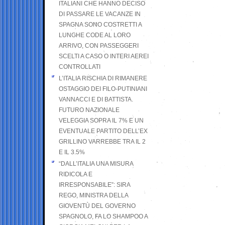
ITALIANI CHE HANNO DECISO
DI PASSARE LE VACANZE IN
SPAGNA SONO COSTRETTI A
LUNGHE CODE AL LORO
ARRIVO, CON PASSEGGERI
SCELTI A CASO O INTERI AEREI
CONTROLLATI
L’ITALIA RISCHIA DI RIMANERE
OSTAGGIO DEI FILO-PUTINIANI
VANNACCI E DI BATTISTA.
FUTURO NAZIONALE
VELEGGIA SOPRA IL 7% E UN
EVENTUALE PARTITO DELL’EX
GRILLINO VARREBBE TRA IL 2
E IL 3.5%
“DALL’ITALIA UNA MISURA
RIDICOLA E
IRRESPONSABILE”: SIRA
REGO, MINISTRA DELLA
GIOVENTÙ DEL GOVERNO
SPAGNOLO, FA LO SHAMPOO A