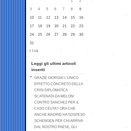
1
2
3
4
5
6
7
8
9
10
11
12
13
14
15
16
17
18
19
20
21
22
23
24
25
26
27
28
29
30
31
« Lug
Leggi gli ultimi articoli
inseriti
GRAZIE GIORGIA! L’UNICO
EFFETTO CONCRETO DELLA
CRISI DIPLOMATICA
SCATENATA DA MELONI
CONTRO SANCHEZ PER IL
CASO CEUTA? ORA CHE
ANCHE MADRID HA SOSPESO
SCHENGEN PER CHI ARRIVA
DAL NOSTRO PAESE, GLI