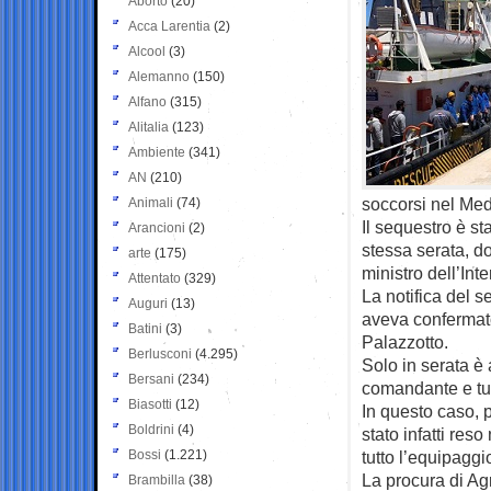
Aborto
(20)
Acca Larentia
(2)
Alcool
(3)
Alemanno
(150)
Alfano
(315)
Alitalia
(123)
Ambiente
(341)
AN
(210)
soccorsi nel Med
Animali
(74)
Il sequestro è st
Arancioni
(2)
stessa serata, d
arte
(175)
ministro dell’Int
Attentato
(329)
La notifica del s
Auguri
(13)
aveva confermato
Batini
(3)
Palazzotto.
Berlusconi
(4.295)
Solo in serata è 
Bersani
(234)
comandante e tut
Biasotti
(12)
In questo caso, p
Boldrini
(4)
stato infatti re
Bossi
(1.221)
tutto l’equipaggi
La procura di Ag
Brambilla
(38)