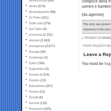
denuncia
(14.528)
complice della m
uomini e bambini
destra
(573)
destradipopolo
(99)
(da agenzie)
Di Pietro
(101)
Diritti civili
(276)
This entry was posted o
don Gallo
(9)
responses to this entr
economia
(2.331)
«
TRIONFO DI MIMMO
elezioni
(3.303)
I POST RAZZISTI 
emergenza
(3.077)
Energia
(45)
Leave a Rep
Esselunga
(2)
You must be
log
Esteri
(784)
Eugenetica
(3)
Europa
(1.314)
Fassino
(13)
federalismo
(167)
Ferrara
(21)
Ferretti
(6)
ferrovie
(133)
finanziaria
(325)