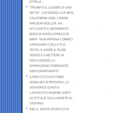
D’ITALIA
“TRUMP È IL LEADER DI UNA
SETTA”. L’EX MODELLA E MISS
CALIFORNIA 2009, CARRIE
PREJEAN BOLLER, HA
ACCUSATO IL MOVIMENTO
MAGA DI AVERLA PRESO DI
MIRA: “NON APPENA COMINCI
A PENSARE CON LA TUA
TESTA, A USARE IL BUON
SENSO E A METTERE IN
DISCUSSIONE LA
NARRAZIONE DOMINANTE,
VIENI EMARGINATO”
ILARIA CUCCHI E FABIO
ANSELMO SI SPOSANO; LA
SENATRICE DI AVS E
L’AVVOCATO INSIEME DOPO
LE BTTGLIE SULLA MORTE DI
STEFANO
KIM, IL SERVO SCIOCCO DI