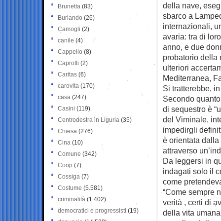
della nave, eseg
Brunetta
(83)
sbarco a Lamped
Burlando
(26)
internazionali, 
Camogli
(2)
avaria: tra di lo
canile
(4)
anno, e due donn
Cappello
(8)
probatorio della
Caprotti
(2)
ulteriori accerta
Caritas
(6)
Mediterranea, F
carovita
(170)
Si tratterebbe, i
casa
(247)
Secondo quanto s
di sequestro è “
Casini
(119)
del Viminale, int
Centrodestra in Liguria
(35)
impedirgli defini
Chiesa
(276)
è orientata dalla 
Cina
(10)
attraverso un’ind
Comune
(342)
Da leggersi in qu
Coop
(7)
indagati solo il
Cossiga
(7)
come pretendeva 
Costume
(5.581)
“Come sempre noi
criminalità
(1.402)
verità , certi di a
democratici e progressisti
(19)
della vita umana, 