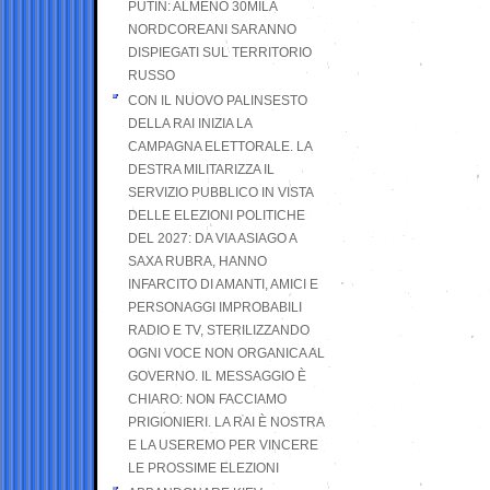
PUTIN: ALMENO 30MILA
NORDCOREANI SARANNO
DISPIEGATI SUL TERRITORIO
RUSSO
CON IL NUOVO PALINSESTO
DELLA RAI INIZIA LA
CAMPAGNA ELETTORALE. LA
DESTRA MILITARIZZA IL
SERVIZIO PUBBLICO IN VISTA
DELLE ELEZIONI POLITICHE
DEL 2027: DA VIA ASIAGO A
SAXA RUBRA, HANNO
INFARCITO DI AMANTI, AMICI E
PERSONAGGI IMPROBABILI
RADIO E TV, STERILIZZANDO
OGNI VOCE NON ORGANICA AL
GOVERNO. IL MESSAGGIO È
CHIARO: NON FACCIAMO
PRIGIONIERI. LA RAI È NOSTRA
E LA USEREMO PER VINCERE
LE PROSSIME ELEZIONI