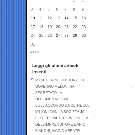
1
2
3
4
5
6
7
8
9
10
11
12
13
14
15
16
17
18
19
20
21
22
23
24
25
26
27
28
29
30
31
« Lug
Leggi gli ultimi articoli
inseriti
MASCHERINE DI BRONZO, IL
GOVERNO MELONI HA
SECRETATO LA
DOCUMENTAZIONE
SULL’ACCORDO DA OLTRE 100
MILIONI CON LA SOCIETÀ JC
ELECTRONICS, DI PROPRIETÀ
DELL’IMPRENDITORE DARIO
BIANCHI, VICINO A FRATELLI