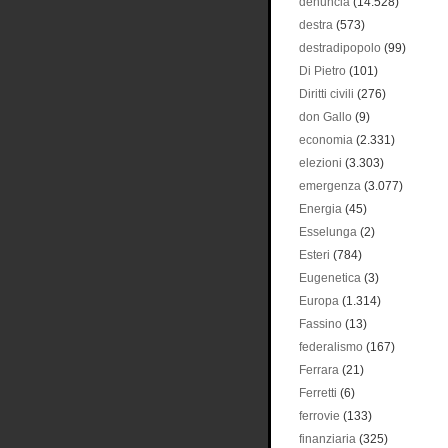
denuncia
(14.528)
destra
(573)
destradipopolo
(99)
Di Pietro
(101)
Diritti civili
(276)
don Gallo
(9)
economia
(2.331)
elezioni
(3.303)
emergenza
(3.077)
Energia
(45)
Esselunga
(2)
Esteri
(784)
Eugenetica
(3)
Europa
(1.314)
Fassino
(13)
federalismo
(167)
Ferrara
(21)
Ferretti
(6)
ferrovie
(133)
finanziaria
(325)