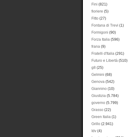
Fini
(821)
fioriere
(5)
Fitto
(27)
Fontana di Trevi
(1)
Formigoni
(90)
Forza Italia
(596)
frana
(9)
Fratelli d'Italia
(291)
Futuro e Libertà
(510)
g8
(25)
Gelmini
(68)
Genova
(542)
Giannino
(10)
Giustizia
(5.784)
governo
(5.799)
Grasso
(22)
Green Italia
(1)
Grillo
(2.941)
Idv
(4)