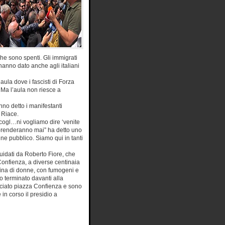
he sono spenti. Gli immigrati
hanno dato anche agli italiani
ula dove i fascisti di Forza
 Ma l’aula non riesce a
no detto i manifestanti
 Riace.
cogl…ni vogliamo dire ‘venite
a prenderanno mai” ha detto uno
ne pubblico. Siamo qui in tanti
guidati da Roberto Fiore, che
onfienza, a diverse centinaia
ecina di donne, con fumogeni e
o terminato davanti alla
lasciato piazza Confienza e sono
in corso il presidio a