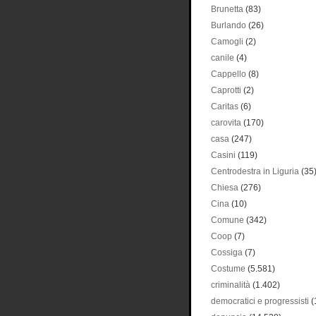
Brunetta
(83)
Burlando
(26)
Camogli
(2)
canile
(4)
Cappello
(8)
Caprotti
(2)
Caritas
(6)
carovita
(170)
casa
(247)
Casini
(119)
Centrodestra in Liguria
(35
Chiesa
(276)
Cina
(10)
Comune
(342)
Coop
(7)
Cossiga
(7)
Costume
(5.581)
criminalità
(1.402)
democratici e progressisti
(