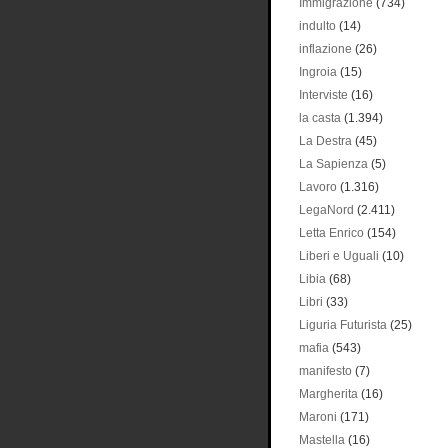
Immigrazione
(734)
indulto
(14)
inflazione
(26)
Ingroia
(15)
Interviste
(16)
la casta
(1.394)
La Destra
(45)
La Sapienza
(5)
Lavoro
(1.316)
LegaNord
(2.411)
Letta Enrico
(154)
Liberi e Uguali
(10)
Libia
(68)
Libri
(33)
Liguria Futurista
(25)
mafia
(543)
manifesto
(7)
Margherita
(16)
Maroni
(171)
Mastella
(16)