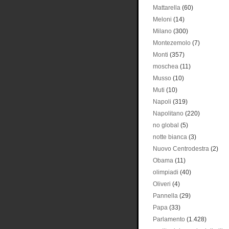
Mattarella
(60)
Meloni
(14)
Milano
(300)
Montezemolo
(7)
Monti
(357)
moschea
(11)
Musso
(10)
Muti
(10)
Napoli
(319)
Napolitano
(220)
no global
(5)
notte bianca
(3)
Nuovo Centrodestra
(2)
Obama
(11)
olimpiadi
(40)
Oliveri
(4)
Pannella
(29)
Papa
(33)
Parlamento
(1.428)