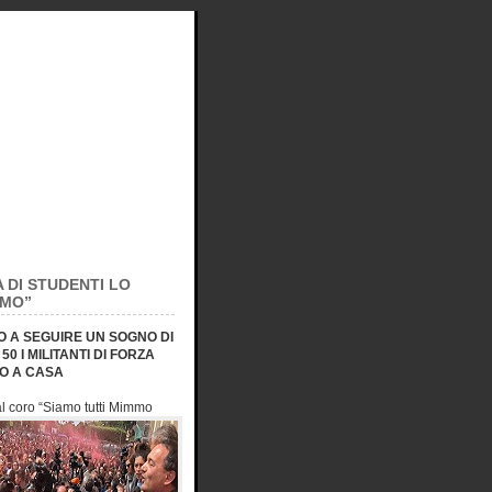
 DI STUDENTI LO
MMO”
UO A SEGUIRE UN SOGNO DI
 I MILITANTI DI FORZA
NO A CASA
l coro “Siamo tutti
Mimmo