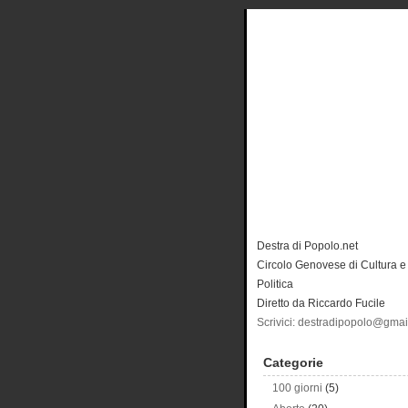
Destra di Popolo.net
Circolo Genovese di Cultura e
Politica
Diretto da Riccardo Fucile
Scrivici: destradipopolo@gma
Categorie
100 giorni
(5)