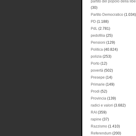
partito del popolo della libe
(30)
Partito Democratico
(1.034)
PD
(1.188)
PdL
(2.781)
pedofilia
(25)
Pensioni
(129)
Politica
(40.824)
polizia
(253)
Porto
(12)
povertà
(502)
Presepe
(14)
Primarie
(149)
Prodi
(52)
Provincia
(139)
radici e valori
(3.682)
RAI
(359)
rapine
(37)
Razzismo
(1.410)
Referendum
(200)