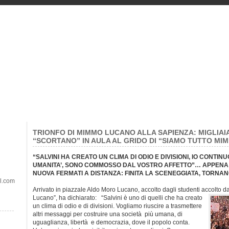
TRIONFO DI MIMMO LUCANO ALLA SAPIENZA: MIGLIAIA
“SCORTANO” IN AULA AL GRIDO DI “SIAMO TUTTO MI
“SALVINI HA CREATO UN CLIMA DI ODIO E DIVISIONI, IO CONTIN
UMANITA’, SONO COMMOSSO DAL VOSTRO AFFETTO”… APPENA 50
NUOVA FERMATI A DISTANZA: FINITA LA SCENEGGIATA, TORNA
il.com
Arrivato in piazzale Aldo Moro Lucano, accolto dagli studenti accolto da
Lucano”, ha dichiarato: “Salvini è uno di quelli che ha creato
un clima di odio e di divisioni. Vogliamo riuscire a trasmettere
altri messaggi per costruire una società più umana, di
uguaglianza, libertà e democrazia, dove il popolo conta.