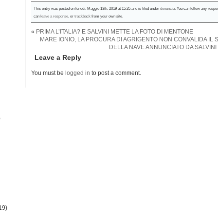
This entry was posted on lunedì, Maggio 13th, 2019 at 15:35 and is filed under
denuncia
. You can follow any respo
can
leave a response
, or
trackback
from your own site.
«
PRIMA L’ITALIA? E SALVINI METTE LA FOTO DI MENTONE
MARE IONIO, LA PROCURA DI AGRIGENTO NON CONVALIDA I
DELLA NAVE ANNUNCIATO DA SALVINI
Leave a Reply
You must be
logged in
to post a comment.
)
19)