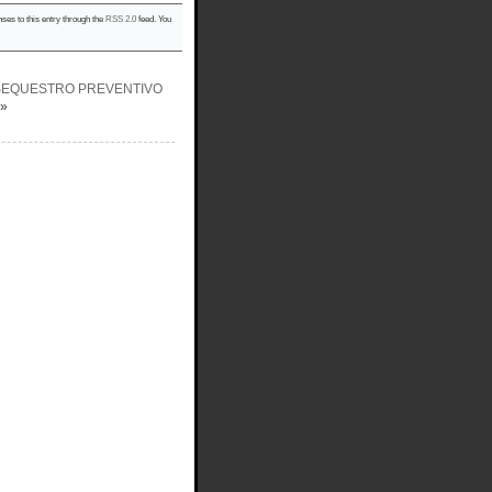
nses to this entry through the
RSS 2.0
feed. You
L SEQUESTRO PREVENTIVO
»