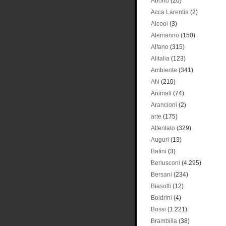
Aborto
(20)
Acca Larentia
(2)
Alcool
(3)
Alemanno
(150)
Alfano
(315)
Alitalia
(123)
Ambiente
(341)
AN
(210)
Animali
(74)
Arancioni
(2)
arte
(175)
Attentato
(329)
Auguri
(13)
Batini
(3)
Berlusconi
(4.295)
Bersani
(234)
Biasotti
(12)
Boldrini
(4)
Bossi
(1.221)
Brambilla
(38)