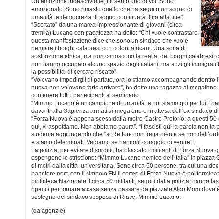
Un’emozione indescrivibile, mi sento uno di voi. Sono
emozionato. Sono rimasto quello che ha seguito un sogno di
umanità e democrazia. Il sogno continuerà fino alla fine”.
“Scortato” da una marea impressionante di giovani (circa
tremila) Lucano con pacatezza ha detto: “Chi vuole contrastare
questa manifestazione dice che sono un sindaco che vuole
riempire i borghi calabresi con coloni africani. Una sorta di
sostituzione etnica, ma non conoscono la realtà dei borghi calabresi, c
non hanno occupato alcuno spazio degli italiani, ma anzi gli immigrati 
la possibilità di cercare riscatto”.
“Volevano impedirgli di parlare, ora lo stiamo accompagnando dentro l’a
nuova non volevano farlo arrivare”, ha detto una ragazza al megafono.
contenere tutti i partecipanti al seminario.
“Mimmo Lucano è un campione di umanità e noi siamo qui per lui”, han
davanti alla Sapienza armati di megafono e in attesa dell’ex sindaco di
“Forza Nuova è appena scesa dalla metro Castro Pretorio, a questi 50 
qui, vi aspettiamo. Non abbiamo paura”. “I fascisti qui la parola non l
studente aggiungendo che “al Rettore non frega niente se non dell’ordi
e siamo determinati. Vediamo se hanno il coraggio di venire”.
La polizia, per evitare disordini, ha bloccato i militanti di Forza Nuova 
espongono lo striscione: “Mimmo Lucano nemico dell’italia” in piazza C
di metri dalla città universitaria. Sono circa 50 persone, tra cui una d
bandiere nere con il simbolo FN Il corteo di Forza Nuova è poi terminat
biblioteca Nazionale. I circa 50 militanti, seguiti dalla polizia, hanno 
ripartiti per tornare a casa senza passare da piazzale Aldo Moro dove è 
sostegno del sindaco sospeso di Riace, Mimmo Lucano.
(da agenzie)