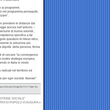
on ai programmi.
on nel programma perseguito,
zzare”.
ler prendere le distanze dal
egge ancora nell’articolo –
persone di buona volontà ,
ompetenza specifica a far
ole questioni di rilievo etico,
insieme la soluzione più
a dignità della persona, ferma
e è di cercare “la convergenza
a nostra strategia europea,
endo in Italia in modo
radicati nel territorio ed
de per ogni società liberale”.
ses to this entry through the
RSS 2.0
feed. You
ESTIONE SOCIALE”
TRA DI POPOLO VI AUGURA
»