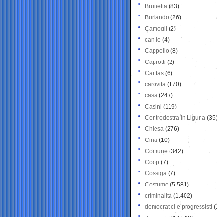
Brunetta
(83)
Burlando
(26)
Camogli
(2)
canile
(4)
Cappello
(8)
Caprotti
(2)
Caritas
(6)
carovita
(170)
casa
(247)
Casini
(119)
Centrodestra in Liguria
(35
Chiesa
(276)
Cina
(10)
Comune
(342)
Coop
(7)
Cossiga
(7)
Costume
(5.581)
criminalità
(1.402)
democratici e progressisti
(