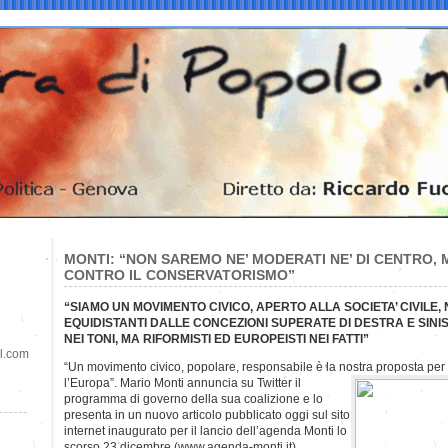
MONTI: “NON SAREMO NE’ MODERATI NE’ DI CENTRO, 
CONTRO IL CONSERVATORISMO”
“SIAMO UN MOVIMENTO CIVICO, APERTO ALLA SOCIETA’ CIVILE, 
EQUIDISTANTI DALLE CONCEZIONI SUPERATE DI DESTRA E SIN
NEI TONI, MA RIFORMISTI ED EUROPEISTI NEI FATTI”
il.com
“Un movimento civico, popolare, responsabile è la nostra proposta per 
l’Europa”. Mario Monti annuncia su Twitter il
programma di governo della sua coalizione e lo
presenta in un nuovo articolo pubblicato oggi sul sito
internet inaugurato per il lancio dell’agenda Monti lo
scorso 23 dicembre (www.agenda-monti.it).