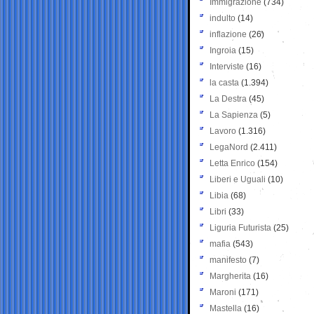
Immigrazione
(734)
indulto
(14)
inflazione
(26)
Ingroia
(15)
Interviste
(16)
la casta
(1.394)
La Destra
(45)
La Sapienza
(5)
Lavoro
(1.316)
LegaNord
(2.411)
Letta Enrico
(154)
Liberi e Uguali
(10)
Libia
(68)
Libri
(33)
Liguria Futurista
(25)
mafia
(543)
manifesto
(7)
Margherita
(16)
Maroni
(171)
Mastella
(16)