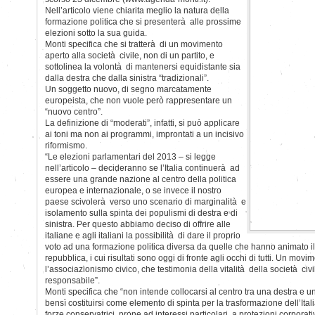
Nell’articolo viene chiarita meglio la natura della
formazione politica che si presenterà alle prossime
elezioni sotto la sua guida.
Monti specifica che si tratterà di un movimento
aperto alla società civile, non di un partito, e
sottolinea la volontà di mantenersi equidistante sia
dalla destra che dalla sinistra “tradizionali”.
Un soggetto nuovo, di segno marcatamente
europeista, che non vuole però rappresentare un
“nuovo centro”.
La definizione di “moderati”, infatti, si può applicare
ai toni ma non ai programmi, improntati a un incisivo
riformismo.
“Le elezioni parlamentari del 2013 – si legge
nell’articolo – decideranno se l’Italia continuerà ad
essere una grande nazione al centro della politica
europea e internazionale, o se invece il nostro
paese scivolerà verso uno scenario di marginalità e
isolamento sulla spinta dei populismi di destra e di
sinistra. Per questo abbiamo deciso di offrire alle
italiane e agli italiani la possibilità di dare il proprio
voto ad una formazione politica diversa da quelle che hanno animato i
repubblica, i cui risultati sono oggi di fronte agli occhi di tutti. Un mov
l’associazionismo civico, che testimonia della vitalità della società civil
responsabile”.
Monti specifica che “non intende collocarsi al centro tra una destra e u
bensì costituirsi come elemento di spinta per la trasformazione dell’Ital
forze conservatrici, prone ad interessi particolari, a protezioni corporati