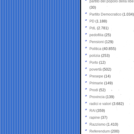
partito del popolo della libe
(30)
Partito Democratico
(1.034)
PD
(1.188)
PdL
(2.781)
pedofilia
(25)
Pensioni
(129)
Politica
(40.855)
polizia
(253)
Porto
(12)
povertà
(502)
Presepe
(14)
Primarie
(149)
Prodi
(52)
Provincia
(139)
radici e valori
(3.682)
RAI
(359)
rapine
(37)
Razzismo
(1.410)
Referendum
(200)