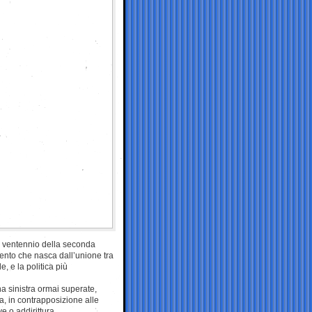
l ventennio della seconda
imento che nasca dall’unione tra
e, e la politica più
na sinistra ormai superate,
ia, in contrapposizione alle
ve o addirittura