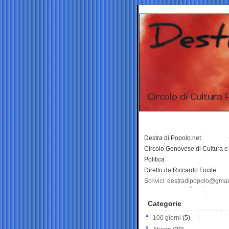
Destra di Popolo.net
Circolo Genovese di Cultura e
Politica
Diretto da Riccardo Fucile
Scrivici: destradipopolo@gma
Categorie
100 giorni
(5)