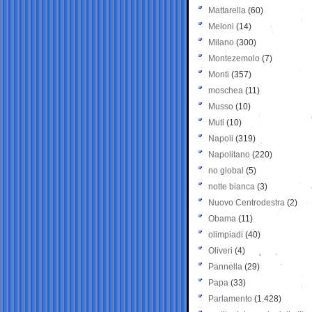
Mattarella
(60)
Meloni
(14)
Milano
(300)
Montezemolo
(7)
Monti
(357)
moschea
(11)
Musso
(10)
Muti
(10)
Napoli
(319)
Napolitano
(220)
no global
(5)
notte bianca
(3)
Nuovo Centrodestra
(2)
Obama
(11)
olimpiadi
(40)
Oliveri
(4)
Pannella
(29)
Papa
(33)
Parlamento
(1.428)