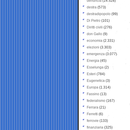
denuncia
(14.528)
destra
(573)
destradipopolo
(99)
Di Pietro
(101)
Diritti civili
(276)
don Gallo
(9)
economia
(2.331)
elezioni
(3.303)
emergenza
(3.077)
Energia
(45)
Esselunga
(2)
Esteri
(784)
Eugenetica
(3)
Europa
(1.314)
Fassino
(13)
federalismo
(167)
Ferrara
(21)
Ferretti
(6)
ferrovie
(133)
finanziaria
(325)