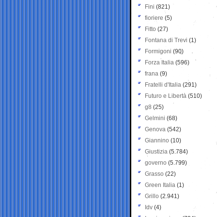
Fini
(821)
fioriere
(5)
Fitto
(27)
Fontana di Trevi
(1)
Formigoni
(90)
Forza Italia
(596)
frana
(9)
Fratelli d'Italia
(291)
Futuro e Libertà
(510)
g8
(25)
Gelmini
(68)
Genova
(542)
Giannino
(10)
Giustizia
(5.784)
governo
(5.799)
Grasso
(22)
Green Italia
(1)
Grillo
(2.941)
Idv
(4)