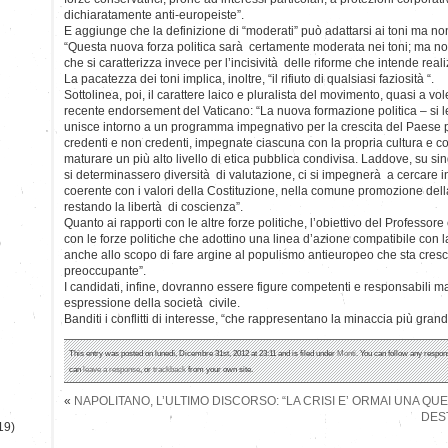
dichiaratamente anti-europeiste”.
E aggiunge che la definizione di “moderati” può adattarsi ai toni ma n
“Questa nuova forza politica sarà certamente moderata nei toni; ma n
che si caratterizza invece per l’incisività delle riforme che intende reali
La pacatezza dei toni implica, inoltre, “il rifiuto di qualsiasi faziosità “.
Sottolinea, poi, il carattere laico e pluralista del movimento, quasi a vo
recente endorsement del Vaticano: “La nuova formazione politica – si l
unisce intorno a un programma impegnativo per la crescita del Paese 
credenti e non credenti, impegnate ciascuna con la propria cultura e c
maturare un più alto livello di etica pubblica condivisa. Laddove, su sing
si determinassero diversità di valutazione, ci si impegnerà a cercare 
coerente con i valori della Costituzione, nella comune promozione dell
restando la libertà di coscienza”.
Quanto ai rapporti con le altre forze politiche, l’obiettivo del Professor
con le forze politiche che adottino una linea d’azione compatibile con l
)
anche allo scopo di fare argine al populismo antieuropeo che sta cresc
preoccupante”.
I candidati, infine, dovranno essere figure competenti e responsabili ma 
espressione della società civile.
Banditi i conflitti di interesse, “che rappresentano la minaccia più gran
This entry was posted on lunedì, Dicembre 31st, 2012 at 23:11 and is filed under
Monti
. You can follow any respon
can
leave a response
, or
trackback
from your own site.
«
NAPOLITANO, L’ULTIMO DISCORSO: “LA CRISI E’ ORMAI UNA QU
DES
19)