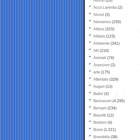
Aborto
(20)
Acca Larentia
(2)
Alcool
(3)
Alemanno
(150)
Alfano
(315)
Alitalia
(123)
Ambiente
(341)
AN
(210)
Animali
(74)
Arancioni
(2)
arte
(175)
Attentato
(329)
Auguri
(13)
Batini
(3)
Berlusconi
(4.295)
Bersani
(234)
Biasotti
(12)
Boldrini
(4)
Bossi
(1.221)
Brambilla
(38)