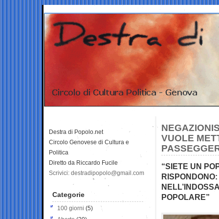
NEGAZIONIS
Destra di Popolo.net
VUOLE METT
Circolo Genovese di Cultura e
PASSEGGERI
Politica
Diretto da Riccardo Fucile
“SIETE UN PO
Scrivici: destradipopolo@gmail.com
RISPONDONO: 
NELL’INDOSSA
Categorie
POPOLARE”
100 giorni
(5)