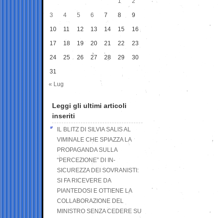
1
2
3
4
5
6
7
8
9
10
11
12
13
14
15
16
17
18
19
20
21
22
23
24
25
26
27
28
29
30
31
« Lug
Leggi gli ultimi articoli
inseriti
IL BLITZ DI SILVIA SALIS AL
VIMINALE CHE SPIAZZA LA
PROPAGANDA SULLA
“PERCEZIONE” DI IN-
SICUREZZA DEI SOVRANISTI:
SI FA RICEVERE DA
PIANTEDOSI E OTTIENE LA
COLLABORAZIONE DEL
MINISTRO SENZA CEDERE SU