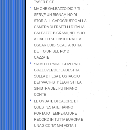
TASER E CP
MA CHE GALEAZZO DICI? TI
SERVE UN BIGNAMINO DI
STORIA. IL CAPOGRUPPO ALLA
CAMERA DI FRATELLI D’ITALIA,
GALEAZZO BIGNAMI, NEL SUO
ATTACCO SCONSIDERATO A
OSCAR LUIGI SCALFARO HA
DETTO UN BEL PO’ DI
CAZZATE
SIAMO FERMI AL GOVERNO
GIALLOVERDE: LA DESTRA
SULLA DIFESA È OSTAGGIO
DEI “PACIFISTI” LEGHISTI, LA
SINISTRA DEL PUTINIANO
CONTE
LE ONDATE DI CALORE DI
QUEST’ESTATE HANNO
PORTATO TEMPERATURE
RECORD IN TUTTA EUROPA E
UNA SICCITA’ MAI VISTA. I