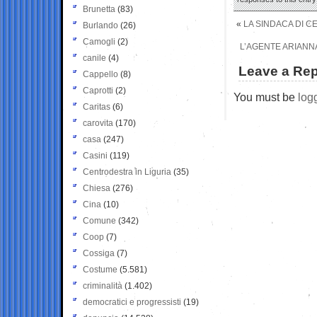
Brunetta
(83)
«
LA SINDACA DI C
Burlando
(26)
Camogli
(2)
L’AGENTE ARIANN
canile
(4)
Leave a Rep
Cappello
(8)
Caprotti
(2)
You must be
log
Caritas
(6)
carovita
(170)
casa
(247)
Casini
(119)
Centrodestra in Liguria
(35)
Chiesa
(276)
Cina
(10)
Comune
(342)
Coop
(7)
Cossiga
(7)
Costume
(5.581)
criminalità
(1.402)
democratici e progressisti
(19)