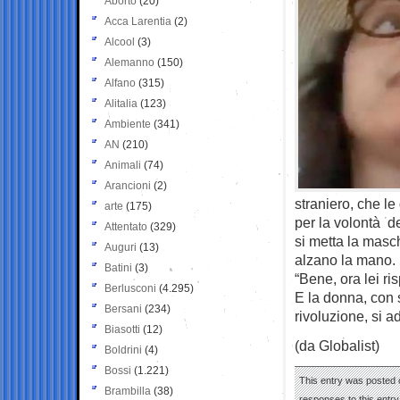
Aborto
(20)
Acca Larentia
(2)
Alcool
(3)
Alemanno
(150)
Alfano
(315)
Alitalia
(123)
Ambiente
(341)
AN
(210)
Animali
(74)
Arancioni
(2)
straniero, che le
arte
(175)
per la volontà d
Attentato
(329)
si metta la masch
Auguri
(13)
alzano la mano.
Batini
(3)
“Bene, ora lei ris
Berlusconi
(4.295)
E la donna, con 
Bersani
(234)
rivoluzione, si 
Biasotti
(12)
(da Globalist)
Boldrini
(4)
Bossi
(1.221)
This entry was posted o
Brambilla
(38)
responses to this entr