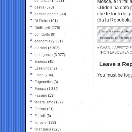
denuncia
(14.528)
Mosca, e in Itali
«Biden ha dato pe
destra
(573)
che le fonti del 
destradipopolo
(99)
(da la Repubblic
Di Pietro
(101)
Diritti civili
(276)
This entry was posted 
don Gallo
(9)
responses to this entr
economia
(2.331)
«
CASA, L’AFFITTO 
elezioni
(3.303)
“NON LASCEREMO 
emergenza
(3.077)
Energia
(45)
Leave a Rep
Esselunga
(2)
You must be
log
Esteri
(784)
Eugenetica
(3)
Europa
(1.314)
Fassino
(13)
federalismo
(167)
Ferrara
(21)
Ferretti
(6)
ferrovie
(133)
finanziaria
(325)