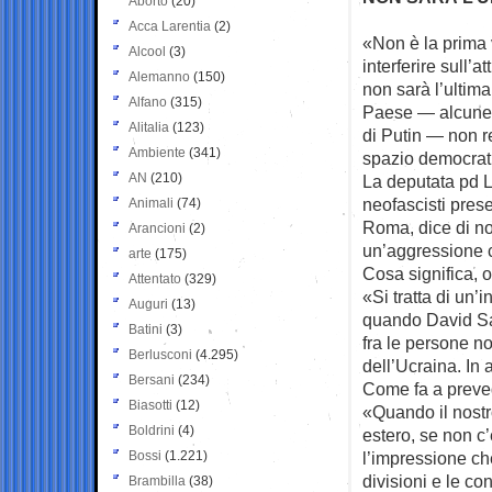
Aborto
(20)
Acca Larentia
(2)
«Non è la prima 
Alcool
(3)
interferire sull’a
Alemanno
(150)
non sarà l’ultima
Alfano
(315)
Paese — alcune d
Alitalia
(123)
di Putin — non r
Ambiente
(341)
spazio democrat
AN
(210)
La deputata pd Li
neofascisti pres
Animali
(74)
Roma, dice di no
Arancioni
(2)
un’aggressione co
arte
(175)
Cosa significa, 
Attentato
(329)
«Si tratta di un
Auguri
(13)
quando David Sas
Batini
(3)
fra le persone no
Berlusconi
(4.295)
dell’Ucraina. In 
Bersani
(234)
Come fa a preve
Biasotti
(12)
«Quando il nostr
Boldrini
(4)
estero, se non c’
Bossi
(1.221)
l’impressione che
divisioni e le co
Brambilla
(38)