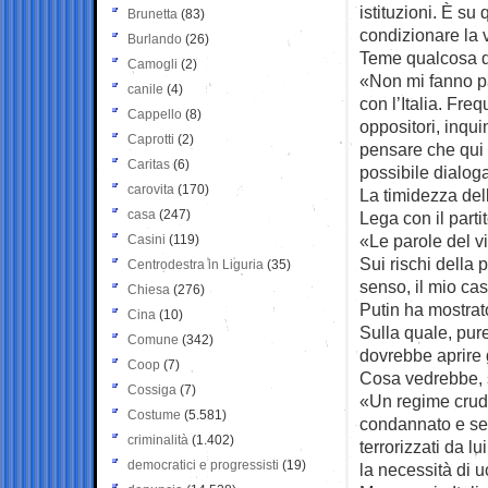
istituzioni. È su
Brunetta
(83)
condizionare la 
Burlando
(26)
Teme qualcosa d
Camogli
(2)
«Non mi fanno pa
canile
(4)
con l’Italia. Fr
Cappello
(8)
oppositori, inqu
Caprotti
(2)
pensare che qui d
Caritas
(6)
possibile dialog
carovita
(170)
La timidezza del
casa
(247)
Lega con il parti
«Le parole del v
Casini
(119)
Sui rischi della
Centrodestra in Liguria
(35)
senso, il mio ca
Chiesa
(276)
Putin ha mostrat
Cina
(10)
Sulla quale, pur
Comune
(342)
dovrebbe aprire 
Coop
(7)
Cosa vedrebbe, 
Cossiga
(7)
«Un regime crude
Costume
(5.581)
condannato e sep
criminalità
(1.402)
terrorizzati da l
democratici e progressisti
(19)
la necessità di u