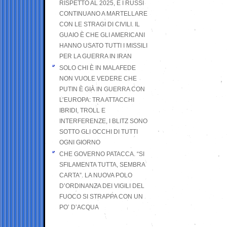
RISPETTO AL 2025, E I RUSSI
CONTINUANO A MARTELLARE
CON LE STRAGI DI CIVILI. IL
GUAIO È CHE GLI AMERICANI
HANNO USATO TUTTI I MISSILI
PER LA GUERRA IN IRAN
SOLO CHI È IN MALAFEDE
NON VUOLE VEDERE CHE
PUTIN È GIÀ IN GUERRA CON
L’EUROPA: TRA ATTACCHI
IBRIDI, TROLL E
INTERFERENZE, I BLITZ SONO
SOTTO GLI OCCHI DI TUTTI
OGNI GIORNO
CHE GOVERNO PATACCA. “SI
SFILAMENTA TUTTA, SEMBRA
CARTA”. LA NUOVA POLO
D’ORDINANZA DEI VIGILI DEL
FUOCO SI STRAPPA CON UN
PO’ D’ACQUA