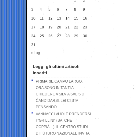
1
2
3
4
5
6
7
8
9
10
11
12
13
14
15
16
17
18
19
20
21
22
23
24
25
26
27
28
29
30
31
« Lug
Leggi gli ultimi articoli
inseriti
PRIMARIE CAMPO LARGO,
ORA SONO IN TANTI A
CHIEDERE A SILVIA SALIS DI
CANDIDARSI: LEI CI STA
PENSANDO
VANNACCI VUOLE PRENDERSI
I “GRILLINI” (SAI CHE
COPPIA…). IL CENTRO STUDI
DI FUTURO NAZIONALE INVITA