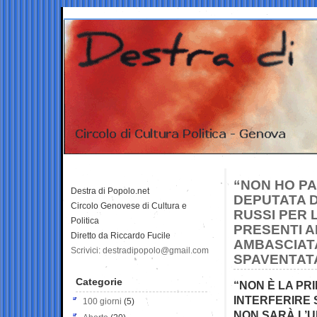
“NON HO PA
Destra di Popolo.net
DEPUTATA D
Circolo Genovese di Cultura e
RUSSI PER 
Politica
PRESENTI A
Diretto da Riccardo Fucile
AMBASCIATA
Scrivici: destradipopolo@gmail.com
SPAVENTAT
Categorie
“NON È LA PR
INTERFERIRE 
100 giorni
(5)
NON SARÀ L’U