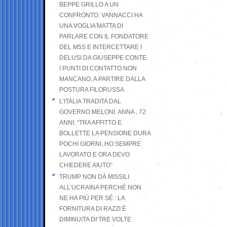
BEPPE GRILLO A UN
CONFRONTO. VANNACCI HA
UNA VOGLIA MATTA DI
PARLARE CON IL FONDATORE
DEL M5S E INTERCETTARE I
DELUSI DA GIUSEPPE CONTE.
I PUNTI DI CONTATTO NON
MANCANO, A PARTIRE DALLA
POSTURA FILORUSSA
L’ITALIA TRADITA DAL
GOVERNO MELONI. ANNA , 72
ANNI; “TRA AFFITTO E
BOLLETTE LA PENSIONE DURA
POCHI GIORNI, HO SEMPRE
LAVORATO E ORA DEVO
CHIEDERE AIUTO”
TRUMP NON DÀ MISSILI
ALL’UCRAINA PERCHÉ NON
NE HA PIÙ PER SÉ : LA
FORNITURA DI RAZZI È
DIMINUITA DI TRE VOLTE