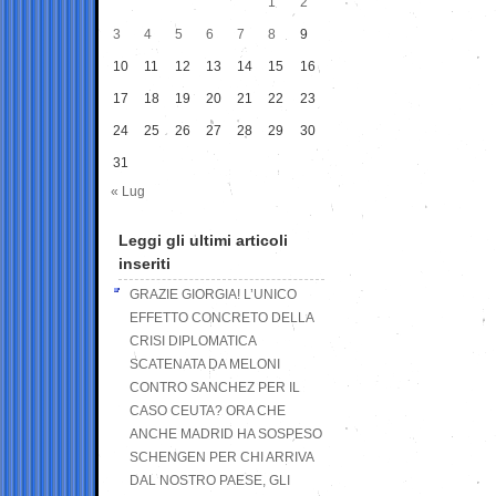
1
2
3
4
5
6
7
8
9
10
11
12
13
14
15
16
17
18
19
20
21
22
23
24
25
26
27
28
29
30
31
« Lug
Leggi gli ultimi articoli
inseriti
GRAZIE GIORGIA! L’UNICO
EFFETTO CONCRETO DELLA
CRISI DIPLOMATICA
SCATENATA DA MELONI
CONTRO SANCHEZ PER IL
CASO CEUTA? ORA CHE
ANCHE MADRID HA SOSPESO
SCHENGEN PER CHI ARRIVA
DAL NOSTRO PAESE, GLI