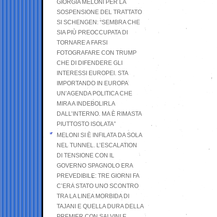
GIORGIA MELONI PER LA
SOSPENSIONE DEL TRATTATO
SI SCHENGEN: “SEMBRA CHE
SIA PIÙ PREOCCUPATA DI
TORNARE A FARSI
FOTOGRAFARE CON TRUMP
CHE DI DIFENDERE GLI
INTERESSI EUROPEI. STA
IMPORTANDO IN EUROPA
UN’AGENDA POLITICA CHE
MIRA A INDEBOLIRLA
DALL’INTERNO. MA È RIMASTA
PIUTTOSTO ISOLATA”
MELONI SI È INFILATA DA SOLA
NEL TUNNEL. L’ESCALATION
DI TENSIONE CON IL
GOVERNO SPAGNOLO ERA
PREVEDIBILE: TRE GIORNI FA
C’ERA STATO UNO SCONTRO
TRA LA LINEA MORBIDA DI
TAJANI E QUELLA DURA DELLA
PREMIER CON SALVINI E