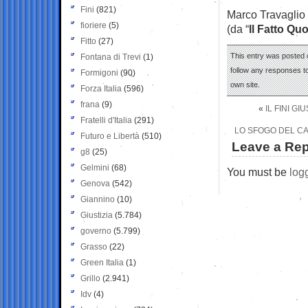
Fini
(821)
Marco Travaglio
fioriere
(5)
(da “
Il Fatto Qu
Fitto
(27)
This entry was posted o
Fontana di Trevi
(1)
follow any responses to
Formigoni
(90)
own site.
Forza Italia
(596)
frana
(9)
«
IL FINI GI
Fratelli d'Italia
(291)
LO SFOGO DEL CA
Futuro e Libertà
(510)
Leave a Rep
g8
(25)
Gelmini
(68)
You must be
log
Genova
(542)
Giannino
(10)
Giustizia
(5.784)
governo
(5.799)
Grasso
(22)
Green Italia
(1)
Grillo
(2.941)
Idv
(4)