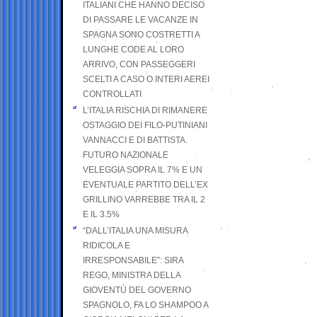
ITALIANI CHE HANNO DECISO
DI PASSARE LE VACANZE IN
SPAGNA SONO COSTRETTI A
LUNGHE CODE AL LORO
ARRIVO, CON PASSEGGERI
SCELTI A CASO O INTERI AEREI
CONTROLLATI
L’ITALIA RISCHIA DI RIMANERE
OSTAGGIO DEI FILO-PUTINIANI
VANNACCI E DI BATTISTA.
FUTURO NAZIONALE
VELEGGIA SOPRA IL 7% E UN
EVENTUALE PARTITO DELL’EX
GRILLINO VARREBBE TRA IL 2
E IL 3.5%
“DALL’ITALIA UNA MISURA
RIDICOLA E
IRRESPONSABILE”: SIRA
REGO, MINISTRA DELLA
GIOVENTÙ DEL GOVERNO
SPAGNOLO, FA LO SHAMPOO A