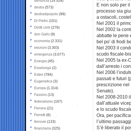
denuncia
(14.528)
E non solo per il
destra
(573)
processo sia giun
destradipopolo
(99)
a ostacoli, cost
Di Pietro
(101)
Nel 2001 il primo
Diritti civili
(276)
Nel 2002 la contr
don Gallo
(9)
abbatte le pene 
economia
(2.331)
bel po’ di frodi 
Nel 2003 il condo
elezioni
(3.303)
scudo fiscale-bis
emergenza
(3.077)
Nel 2005 la ex-Ci
Energia
(45)
dall’arresto i co
Esselunga
(2)
Nel 2006 l’indul
Esteri
(784)
passati e futuri 
Eugenetica
(3)
prescrizione nel
Europa
(1.314)
Senato).
Fassino
(13)
Nel 2008-2010 il 
federalismo
(167)
dall’attuale vice
Ferrara
(21)
e lo scudo fiscale
Ora, per pacific
Ferretti
(6)
l’ultimo passagg
ferrovie
(133)
S’è liberato il po
finanziaria
(325)