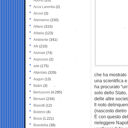
Aborto
(20)
Acca Larentia
(2)
Alcool
(3)
Alemanno
(150)
Alfano
(315)
Alitalia
(123)
Ambiente
(341)
AN
(210)
Animali
(74)
Arancioni
(2)
arte
(175)
Attentato
(329)
che ha mostrato “
Auguri
(13)
una scientifica e
Batini
(3)
ha procurato “un
solo dello Stato,
Berlusconi
(4.295)
delle altre societ
Bersani
(234)
Il noto delinquen
Biasotti
(12)
(nascosto dietro 
Boldrini
(4)
È con questo del
Bossi
(1.221)
rieleggere Napoli
Brambilla
(38)