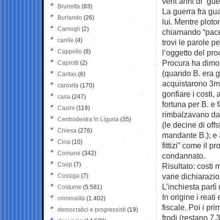
vent’anni di “guer
Brunetta
(83)
La guerra fra gua
Burlando
(26)
lui. Mentre ploton
Camogli
(2)
chiamando “pace”
canile
(4)
trovi le parole pe
Cappello
(8)
l’oggetto del pr
Procura ha dimos
Caprotti
(2)
(quando B. era g
Caritas
(6)
acquistarono 3mi
carovita
(170)
gonfiare i costi,
casa
(247)
fortuna per B. e f
Casini
(119)
rimbalzavano da u
Centrodestra in Liguria
(35)
(le decine di offs
Chiesa
(276)
mandante B.); e 
Cina
(10)
fittizi” come il 
Comune
(342)
condannato.
Coop
(7)
Risultato: costi 
varie dichiarazio
Cossiga
(7)
L’inchiesta partì
Costume
(5.581)
In origine i reati
criminalità
(1.402)
fiscale. Poi i pr
democratici e progressisti
(19)
frodi (restano 7,3