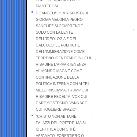
PIANTEDOSI
DE ANGELIS: “LA RISPOSTA DI
GIORGIA MELONI A PEDRO
SANCHEZ SI COMPRENDE
SOLO CON LA LENTE
DELL’IDEOLOGIA E DEL
CALCOLO: LE POLITICHE
DELL’IMMIGRAZIONE COME
TERRENO IDENTITARIO SU CUI
RIBADIRE L’APPARTENENZA
AL MONDO MAGA E COME
CONTINUAZIONE DELLA
POLITICA INTERNA CON ALTRI
MEZZI. INSOMMA, TRUMP CUI
RIBADIRE FEDELTÀ, VOX CUI
DARE SOSTEGNO, VANNACCI
CUI TOGLIERE SPAZIO”
“CRISTO NON ABITA NEI
PALAZZI DEL POTERE, MA SI
IDENTIFICA CON CHI È
AFFAMATO, FORESTIERO O