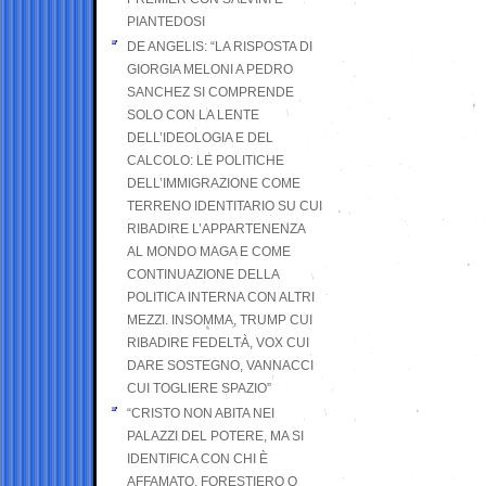
PIANTEDOSI
DE ANGELIS: “LA RISPOSTA DI
GIORGIA MELONI A PEDRO
SANCHEZ SI COMPRENDE
SOLO CON LA LENTE
DELL’IDEOLOGIA E DEL
CALCOLO: LE POLITICHE
DELL’IMMIGRAZIONE COME
TERRENO IDENTITARIO SU CUI
RIBADIRE L’APPARTENENZA
AL MONDO MAGA E COME
CONTINUAZIONE DELLA
POLITICA INTERNA CON ALTRI
MEZZI. INSOMMA, TRUMP CUI
RIBADIRE FEDELTÀ, VOX CUI
DARE SOSTEGNO, VANNACCI
CUI TOGLIERE SPAZIO”
“CRISTO NON ABITA NEI
PALAZZI DEL POTERE, MA SI
IDENTIFICA CON CHI È
AFFAMATO, FORESTIERO O