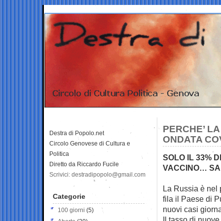
PERCHE’ LA
Destra di Popolo.net
ONDATA COV
Circolo Genovese di Cultura e
Politica
SOLO IL 33% 
Diretto da Riccardo Fucile
VACCINO… SAL
Scrivici: destradipopolo@gmail.com
La Russia è nel 
Categorie
fila il Paese di P
nuovi casi giorna
100 giorni
(5)
Il tasso di nuove