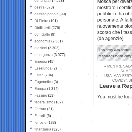
denuncia
(14.528)
Mosca per diverse
mostrare i certifi
destra
(573)
pubblici e ha ob
destradipopolo
(99)
personale. Alla 
Di Pietro
(101)
nuovamente blocc
Diritti civili
(276)
scorso che i tass
don Gallo
(9)
(da agenzie)
economia
(2.331)
elezioni
(3.303)
This entry was posted o
emergenza
(3.077)
responses to this entr
Energia
(45)
«
MENTRE SALVI
Esselunga
(2)
AUMEN
Esteri
(784)
USA, MANIFEST
COVID?”. 
Eugenetica
(3)
Leave a Rep
Europa
(1.314)
Fassino
(13)
You must be
log
federalismo
(167)
Ferrara
(21)
Ferretti
(6)
ferrovie
(133)
finanziaria
(325)