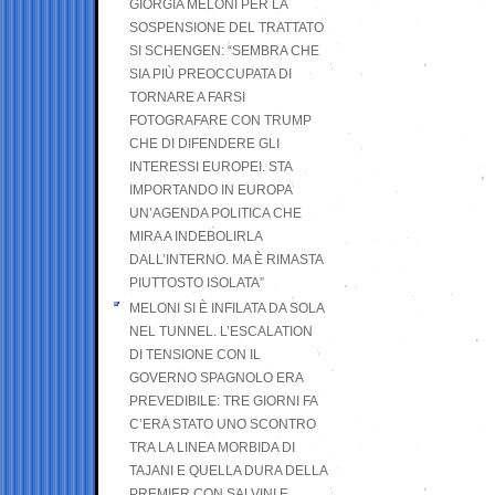
GIORGIA MELONI PER LA
SOSPENSIONE DEL TRATTATO
SI SCHENGEN: “SEMBRA CHE
SIA PIÙ PREOCCUPATA DI
TORNARE A FARSI
FOTOGRAFARE CON TRUMP
CHE DI DIFENDERE GLI
INTERESSI EUROPEI. STA
IMPORTANDO IN EUROPA
UN’AGENDA POLITICA CHE
MIRA A INDEBOLIRLA
DALL’INTERNO. MA È RIMASTA
PIUTTOSTO ISOLATA”
MELONI SI È INFILATA DA SOLA
NEL TUNNEL. L’ESCALATION
DI TENSIONE CON IL
GOVERNO SPAGNOLO ERA
PREVEDIBILE: TRE GIORNI FA
C’ERA STATO UNO SCONTRO
TRA LA LINEA MORBIDA DI
TAJANI E QUELLA DURA DELLA
PREMIER CON SALVINI E