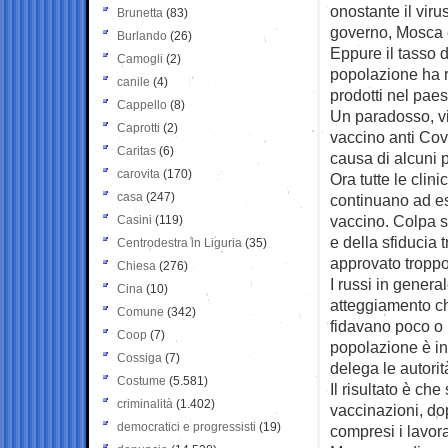
onostante il viru
Brunetta
(83)
governo, Mosca è 
Burlando
(26)
Eppure il tasso 
Camogli
(2)
popolazione ha r
canile
(4)
prodotti nel paes
Cappello
(8)
Un paradosso, vi
Caprotti
(2)
vaccino anti Covi
Caritas
(6)
causa di alcuni 
carovita
(170)
Ora tutte le clin
casa
(247)
continuano ad ess
vaccino. Colpa s
Casini
(119)
e della sfiducia 
Centrodestra in Liguria
(35)
approvato troppo 
Chiesa
(276)
I russi in genera
Cina
(10)
atteggiamento ch
Comune
(342)
fidavano poco o n
Coop
(7)
popolazione è in
Cossiga
(7)
delega le autorit
Costume
(5.581)
Il risultato è ch
criminalità
(1.402)
vaccinazioni, do
democratici e progressisti
(19)
compresi i lavora