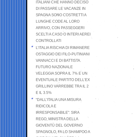
ITALIANI CHE HANNO DECISO
DI PASSARE LE VACANZE IN
SPAGNA SONO COSTRETTI A
LUNGHE CODE AL LORO
ARRIVO, CON PASSEGGERI
SCELTI A CASO O INTERI AEREI
CONTROLLATI
L’ITALIA RISCHIA DI RIMANERE
OSTAGGIO DEI FILO-PUTINIANI
VANNACCI E DI BATTISTA.
FUTURO NAZIONALE
VELEGGIA SOPRA IL 7% E UN
EVENTUALE PARTITO DELL’EX
GRILLINO VARREBBE TRA IL 2
E IL 3.5%
“DALL’ITALIA UNA MISURA
RIDICOLA E
IRRESPONSABILE”: SIRA
REGO, MINISTRA DELLA
GIOVENTÙ DEL GOVERNO
SPAGNOLO, FA LO SHAMPOO A