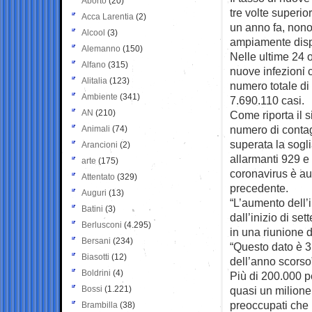
Aborto
(20)
tre volte superio
Acca Larentia
(2)
un anno fa, nono
Alcool
(3)
ampiamente dispo
Alemanno
(150)
Nelle ultime 24 
Alfano
(315)
nuove infezioni 
Alitalia
(123)
numero totale di
Ambiente
(341)
7.690.110 casi.
AN
(210)
Come riporta il s
numero di contagi
Animali
(74)
superata la sogli
Arancioni
(2)
allarmanti 929 e 
arte
(175)
coronavirus è au
Attentato
(329)
precedente.
Auguri
(13)
“L’aumento dell’
Batini
(3)
dall’inizio di se
Berlusconi
(4.295)
in una riunione 
Bersani
(234)
“Questo dato è 3,
Biasotti
(12)
dell’anno scorso
Boldrini
(4)
Più di 200.000 p
Bossi
(1.221)
quasi un milione 
preoccupati che 
Brambilla
(38)