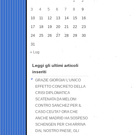
1
2
3
4
5
6
7
8
9
10
11
12
13
14
15
16
17
18
19
20
21
22
23
24
25
26
27
28
29
30
31
« Lug
Leggi gli ultimi articoli
inseriti
GRAZIE GIORGIA! L’UNICO
EFFETTO CONCRETO DELLA
CRISI DIPLOMATICA
SCATENATA DA MELONI
CONTRO SANCHEZ PER IL
CASO CEUTA? ORA CHE
ANCHE MADRID HA SOSPESO
SCHENGEN PER CHI ARRIVA
DAL NOSTRO PAESE, GLI