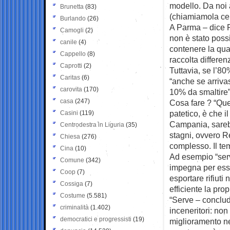
modello. Da noi 
Brunetta
(83)
(chiamiamola ceme
Burlando
(26)
A Parma – dice P
Camogli
(2)
non è stato poss
canile
(4)
contenere la qua
Cappello
(8)
raccolta differenz
Caprotti
(2)
Tuttavia, se l’80
Caritas
(6)
“anche se arriv
carovita
(170)
10% da smaltire”
casa
(247)
Cosa fare ? “Que
patetico, è che 
Casini
(119)
Campania, sarebb
Centrodestra in Liguria
(35)
stagni, ovvero R
Chiesa
(276)
complesso. Il te
Cina
(10)
Ad esempio “serv
Comune
(342)
impegna per esse
Coop
(7)
esportare rifiuti
Cossiga
(7)
efficiente la prop
Costume
(5.581)
“Serve – conclude
criminalità
(1.402)
inceneritori: no
democratici e progressisti
(19)
miglioramento ne