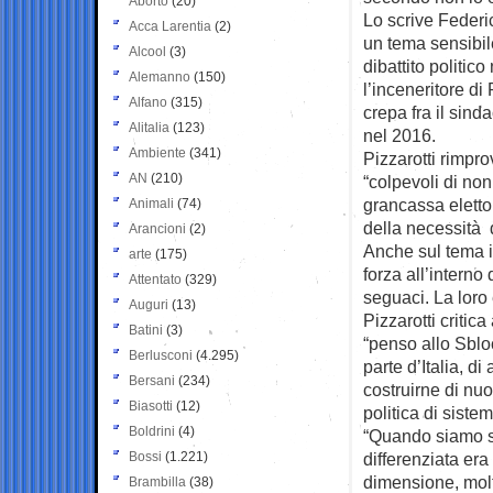
Aborto
(20)
Lo scrive Federic
Acca Larentia
(2)
un tema sensibil
Alcool
(3)
dibattito politi
Alemanno
(150)
l’inceneritore d
Alfano
(315)
crepa fra il sind
Alitalia
(123)
nel 2016.
Ambiente
(341)
Pizzarotti rimpr
AN
(210)
“colpevoli di non
grancassa elettor
Animali
(74)
della necessità d
Arancioni
(2)
Anche sul tema in
arte
(175)
forza all’interno
Attentato
(329)
seguaci. La loro
Auguri
(13)
Pizzarotti critic
Batini
(3)
“penso allo Sbloc
Berlusconi
(4.295)
parte d’Italia, d
Bersani
(234)
costruirne di nu
Biasotti
(12)
politica di siste
Boldrini
(4)
“Quando siamo sub
Bossi
(1.221)
differenziata era
dimensione, molt
Brambilla
(38)