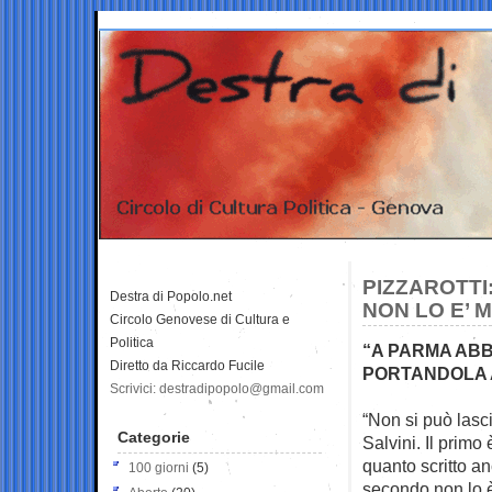
PIZZAROTTI:
Destra di Popolo.net
NON LO E’ 
Circolo Genovese di Cultura e
Politica
“A PARMA AB
Diretto da Riccardo Fucile
PORTANDOLA A
Scrivici: destradipopolo@gmail.com
“Non si può lasci
Categorie
Salvini. Il primo
quanto scritto an
100 giorni
(5)
secondo non lo è