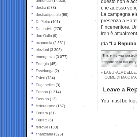
denuncia
(14.528)
questo non è acc
che adesso vengo
destra
(573)
La campagna elet
destradipopolo
(99)
presenza a Parma 
Di Pietro
(101)
l’inceneritore. U
Diritti civili
(276)
Iren è attualment
don Gallo
(9)
economia
(2.331)
(da “
La Repubbl
elezioni
(3.303)
This entry was posted 
emergenza
(3.077)
responses to this entr
Energia
(45)
Esselunga
(2)
«
LA BUFALA DELLE 
COME DI MAIO MA
Esteri
(784)
Eugenetica
(3)
Leave a Rep
Europa
(1.314)
Fassino
(13)
You must be
log
federalismo
(167)
Ferrara
(21)
Ferretti
(6)
ferrovie
(133)
finanziaria
(325)