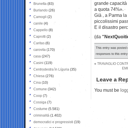
grande capacità r
Brunetta
(83)
a quota 74%».
Burlando
(26)
Già , a Parma la
Camogli
(2)
piccolissimi pas
canile
(4)
E il disastro per
Cappello
(8)
(da
“NextQuoiti
Caprotti
(2)
Caritas
(6)
This entry was posted 
carovita
(170)
responses to this entr
casa
(247)
Casini
(119)
«
TRAVAGLIO CONTR
EMI
Centrodestra in Liguria
(35)
Chiesa
(276)
Leave a Rep
Cina
(10)
Comune
(342)
You must be
log
Coop
(7)
Cossiga
(7)
Costume
(5.581)
criminalità
(1.402)
democratici e progressisti
(19)