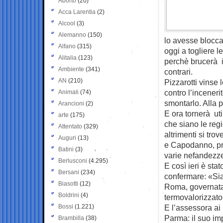
Aborto
(20)
Acca Larentia
(2)
Alcool
(3)
Alemanno
(150)
lo avesse blocca
Alfano
(315)
oggi a togliere 
Alitalia
(123)
perchè brucerà i 
Ambiente
(341)
contrari.
AN
(210)
Pizzarotti vinse 
contro l’inceneri
Animali
(74)
smontarlo. Alla p
Arancioni
(2)
E ora tornerà ut
arte
(175)
che siano le regi
Attentato
(329)
altrimenti si trov
Auguri
(13)
e Capodanno, pro
Batini
(3)
varie nefandezze 
Berlusconi
(4.295)
E così ieri è st
Bersani
(234)
confermare: «Sia
Biasotti
(12)
Roma, governata 
Boldrini
(4)
termovalorizzato
Bossi
(1.221)
E l’assessora ai
Parma: il suo im
Brambilla
(38)