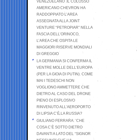
VENEZUELANO .IL COLOSSO
AMERICANO CHEVRON HA
RADDOPPIATO L’AREA
ASSEGNATA ALLA JOINT
VENTURE “PETROPIAR” NELLA
FASCIA DELL’ORINOCO,
L’AREA CHE OSPITA LE
MAGGIORI RISERVE MONDIALI
DI GREGGIO
LA GERMANIA SI CONFERMA IL
VENTRE MOLLE DELL’EUROPA
(PER LA GIOIA DI PUTIN). COME
MAI I TEDESCHI NON
VOGLIONO AMMETTERE CHE
DIETRO AL CASO DEL DRONE
PIENO DI ESPLOSIVO
RINVENUTO ALL’AEROPORTO
DI LIPSIA C’È LA RUSSIA?
GIULIANO FERRARA: ’CHE
COSA C’È SOTTO DIETRO
DAVANTI A LATO DEL “SIGNOR