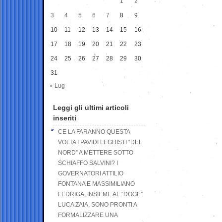
1
2
3
4
5
6
7
8
9
10
11
12
13
14
15
16
17
18
19
20
21
22
23
24
25
26
27
28
29
30
31
« Lug
Leggi gli ultimi articoli
inseriti
CE LA FARANNO QUESTA
VOLTA I PAVIDI LEGHISTI “DEL
NORD” A METTERE SOTTO
SCHIAFFO SALVINI? I
GOVERNATORI ATTILIO
FONTANA E MASSIMILIANO
FEDRIGA, INSIEME AL “DOGE”
LUCA ZAIA, SONO PRONTI A
FORMALIZZARE UNA