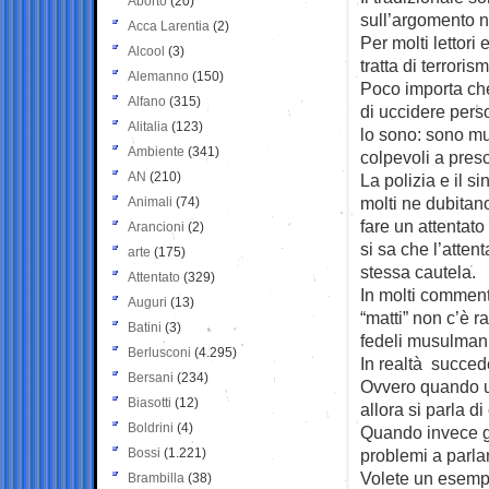
Aborto
(20)
sull’argomento n
Acca Larentia
(2)
Per molti lettori
Alcool
(3)
tratta di terrori
Alemanno
(150)
Poco importa ch
Alfano
(315)
di uccidere pers
Alitalia
(123)
lo sono: sono m
Ambiente
(341)
colpevoli a pres
AN
(210)
La polizia e il s
molti ne dubitan
Animali
(74)
fare un attentat
Arancioni
(2)
si sa che l’atten
arte
(175)
stessa cautela.
Attentato
(329)
In molti commenta
Auguri
(13)
“matti” non c’è ra
Batini
(3)
fedeli musulmani.
Berlusconi
(4.295)
In realtà succed
Bersani
(234)
Ovvero quando u
Biasotti
(12)
allora si parla d
Boldrini
(4)
Quando invece g
Bossi
(1.221)
problemi a parlar
Volete un esemp
Brambilla
(38)