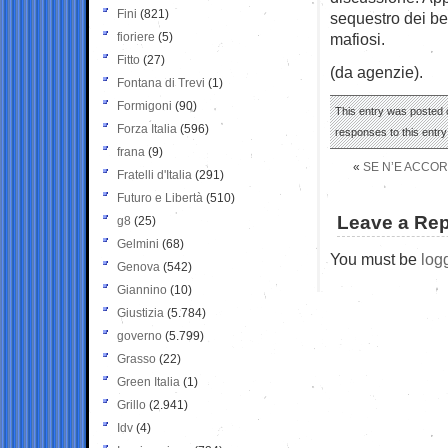
Fini
(821)
sequestro dei be
fioriere
(5)
mafiosi.
Fitto
(27)
(da agenzie).
Fontana di Trevi
(1)
Formigoni
(90)
This entry was posted o
Forza Italia
(596)
responses to this entr
frana
(9)
«
SE N’E ACCOR
Fratelli d'Italia
(291)
Futuro e Libertà
(510)
Leave a Rep
g8
(25)
Gelmini
(68)
You must be
log
Genova
(542)
Giannino
(10)
Giustizia
(5.784)
governo
(5.799)
Grasso
(22)
Green Italia
(1)
Grillo
(2.941)
Idv
(4)