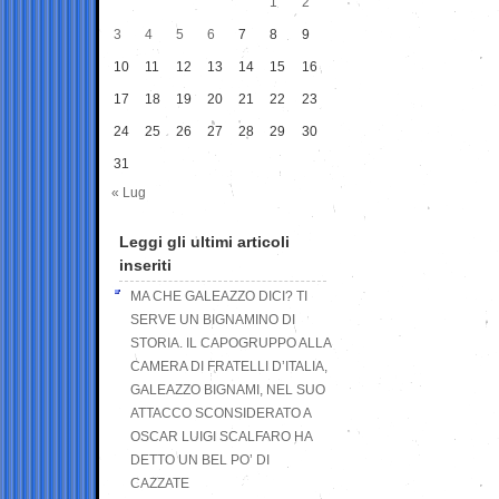
1
2
3
4
5
6
7
8
9
10
11
12
13
14
15
16
17
18
19
20
21
22
23
24
25
26
27
28
29
30
31
« Lug
Leggi gli ultimi articoli
inseriti
MA CHE GALEAZZO DICI? TI
SERVE UN BIGNAMINO DI
STORIA. IL CAPOGRUPPO ALLA
CAMERA DI FRATELLI D’ITALIA,
GALEAZZO BIGNAMI, NEL SUO
ATTACCO SCONSIDERATO A
OSCAR LUIGI SCALFARO HA
DETTO UN BEL PO’ DI
CAZZATE