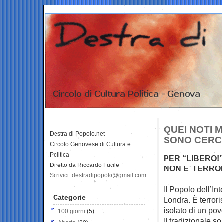
QUEI NOTI 
Destra di Popolo.net
SONO CERC
Circolo Genovese di Cultura e
Politica
PER “LIBERO!”
Diretto da Riccardo Fucile
NON E’ TERRO
Scrivici: destradipopolo@gmail.com
Il Popolo dell’In
Categorie
Londra. È
terror
isolato di un po
100 giorni
(5)
Il tradizionale s