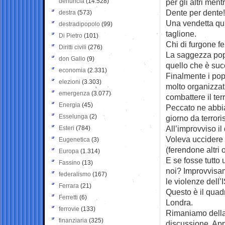
denuncia
(14.528)
per gli altri ment
Dente per dente!
destra
(573)
Una vendetta qui
destradipopolo
(99)
taglione.
Di Pietro
(101)
Chi di furgone fe
Diritti civili
(276)
La saggezza popol
don Gallo
(9)
quello che è suc
economia
(2.331)
Finalmente i pop
elezioni
(3.303)
molto organizzat
emergenza
(3.077)
combattere il ter
Energia
(45)
Peccato ne abbi
Esselunga
(2)
giorno da terror
All’improvviso il
Esteri
(784)
Voleva uccidere 
Eugenetica
(3)
(ferendone altri 
Europa
(1.314)
E se fosse tutto 
Fassino
(13)
noi? Improvvisam
federalismo
(167)
le violenze dell’I
Ferrara
(21)
Questo è il quadr
Ferretti
(6)
Londra.
ferrovie
(133)
Rimaniamo della
finanziaria
(325)
discussione. Appl