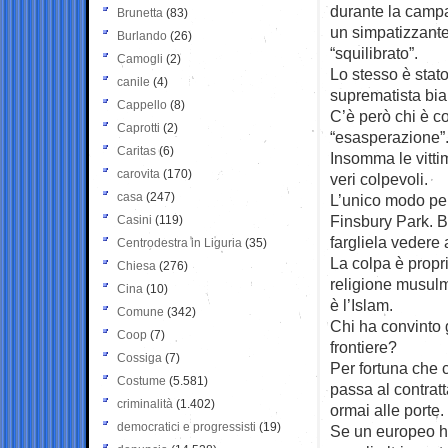
durante la campa
Brunetta
(83)
un simpatizzante 
Burlando
(26)
“squilibrato”.
Camogli
(2)
Lo stesso è stato
canile
(4)
suprematista bi
Cappello
(8)
C’è però chi è co
Caprotti
(2)
“esasperazione”. 
Caritas
(6)
Insomma le vittim
carovita
(170)
veri colpevoli.
casa
(247)
L’unico modo per 
Finsbury Park. B
Casini
(119)
fargliela vedere a
Centrodestra in Liguria
(35)
La colpa è proprio
Chiesa
(276)
religione musulm
Cina
(10)
è l’Islam.
Comune
(342)
Chi ha convinto 
Coop
(7)
frontiere?
Cossiga
(7)
Per fortuna che c
Costume
(5.581)
passa al contratt
criminalità
(1.402)
ormai alle porte.
democratici e progressisti
(19)
Se un europeo ha 