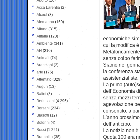
Aborto
(20)
Acca Larentia
(2)
Alcool
(3)
Alemanno
(150)
Alfano
(315)
Alitalia
(123)
economiche simbo
Ambiente
(341)
cui la modifica 
AN
(210)
Metaforicamente i
senza colpo feri
Animali
(74)
Siamo nel gennai
Arancioni
(2)
la conferenza st
arte
(175)
assistenzialiste
Attentato
(329)
La prima (auto)s
Auguri
(13)
dell’Economia di
Batini
(3)
senza mezzi term
Berlusconi
(4.295)
agevolazione per
Bersani
(234)
consentito, a par
Biasotti
(12)
L’anno prossimo, 
Boldrini
(4)
dell’anticipo.
Bossi
(1.221)
La notizia non è
Quota 100 era ne
Brambilla
(38)