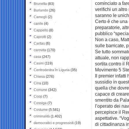
cominciato a fare
Brunetta
(83)
verifichi un altr
Burlando
(26)
saranno le uniche
Camogli
(2)
Certo è che una c
canile
(4)
preparatorie, al
Cappello
(8)
pubblico “special
Caprotti
(2)
Non a caso, Matte
Caritas
(6)
sulle barricate, 
carovita
(170)
Se tutto sommato
casa
(247)
attuale, non rap
sortita contro il 
Casini
(119)
Movimento 5 Stel
Centrodestra in Liguria
(35)
Il premier infatt
Chiesa
(276)
sussidio in questi
Cina
(10)
quella che dovre
Comune
(342)
capace di creare
Coop
(7)
smentito da Palaz
Cossiga
(7)
l’operato dei nav
Costume
(5.581)
percepisce il Red
criminalità
(1.402)
aspettative. “Vog
democratici e progressisti
(19)
di cittadinanza 