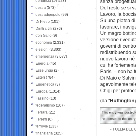
denuncia
(14.528)
senza progettuali
Del resto se si v
destra
(573)
Lavoro, la boccia
destradipopolo
(99)
Su una platea di
Di Pietro
(101)
lavorare, i navig
Diritti civili
(276)
Un magro bottino,
don Gallo
(9)
versione rivedut
economia
(2.331)
governi di centr
elezioni
(3.303)
redistribuendo so
emergenza
(3.077)
nuovo lavoro nè a
Energia
(45)
cui ha fortement
Esselunga
(2)
Parisi – non ha f
Di Maio e Salvin
Esteri
(784)
agevolmente tel
Eugenetica
(3)
Chigi per protoco
Europa
(1.314)
Fassino
(13)
(da “
Huffington
federalismo
(167)
Ferrara
(21)
This entry was posted o
responses to this entr
Ferretti
(6)
ferrovie
(133)
«
FOLLIA DEL
finanziaria
(325)