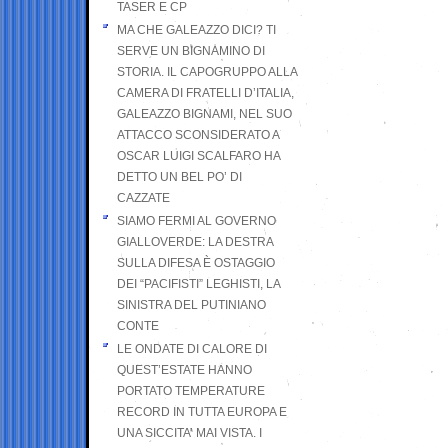
TASER E CP
MA CHE GALEAZZO DICI? TI
SERVE UN BIGNAMINO DI
STORIA. IL CAPOGRUPPO ALLA
CAMERA DI FRATELLI D’ITALIA,
GALEAZZO BIGNAMI, NEL SUO
ATTACCO SCONSIDERATO A
OSCAR LUIGI SCALFARO HA
DETTO UN BEL PO’ DI
CAZZATE
SIAMO FERMI AL GOVERNO
GIALLOVERDE: LA DESTRA
SULLA DIFESA È OSTAGGIO
DEI “PACIFISTI” LEGHISTI, LA
SINISTRA DEL PUTINIANO
CONTE
LE ONDATE DI CALORE DI
QUEST’ESTATE HANNO
PORTATO TEMPERATURE
RECORD IN TUTTA EUROPA E
UNA SICCITA’ MAI VISTA. I