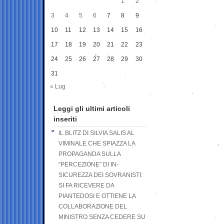
1
2
3
4
5
6
7
8
9
10
11
12
13
14
15
16
17
18
19
20
21
22
23
24
25
26
27
28
29
30
31
« Lug
Leggi gli ultimi articoli
inseriti
IL BLITZ DI SILVIA SALIS AL
VIMINALE CHE SPIAZZA LA
PROPAGANDA SULLA
“PERCEZIONE” DI IN-
SICUREZZA DEI SOVRANISTI:
SI FA RICEVERE DA
PIANTEDOSI E OTTIENE LA
COLLABORAZIONE DEL
MINISTRO SENZA CEDERE SU