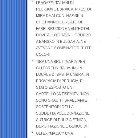
I RAGAZZI ITALIANI DI
RELIGIONE EBRAICA, PRESI DI
MIRA DA ALCUNI NAZISKIN
CHE HANNO CERCATO DI
FARE IRRUZIONE NELL’HOTEL
DOVE ALLOGGIAVA IL GRUPPO
A BANSKO IN BULGARIA, NE
AVEVANO COMBINATE DI TUTTI
COLORI
TIRA UNA BRUTTA ARIA PER
GLI EBREI IN ITALIA. IN UN
LOCALE DI BASTIA UMBRA, IN
PROVINCIA DI PERUGIA, E’
STATO ESPOSTO UN
CARTELLO ANTISEMITA: “NON
SONO GRADITI ISRAELIANI E
SOSTENITORI DELLA
SUDDETTA PSEUDO-NAZIONE
AUTRICE DI PULIZIA ETNICA,
DEPORTAZIONE E GENOCIDI
GLI EX “MAGA”? UNA