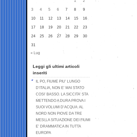
1
2
3
4
5
6
7
8
9
10
11
12
13
14
15
16
17
18
19
20
21
22
23
24
25
26
27
28
29
30
31
« Lug
Leggi gli ultimi articoli
inseriti
IL PO, FIUME PIU’ LUNGO
D’ITALIA, NON E’ MAI STATO
COSI’ BASSO. LA SICCITA’ STA
METTENDO A DURA PROVA I
SUOI VOLUMI D’ACQUA: AL
NORD NON PIOVE DA TRE
MESI,LA SITUAZIONE DEI FIUMI
E’ DRAMMATICA IN TUTTA
EUROPA