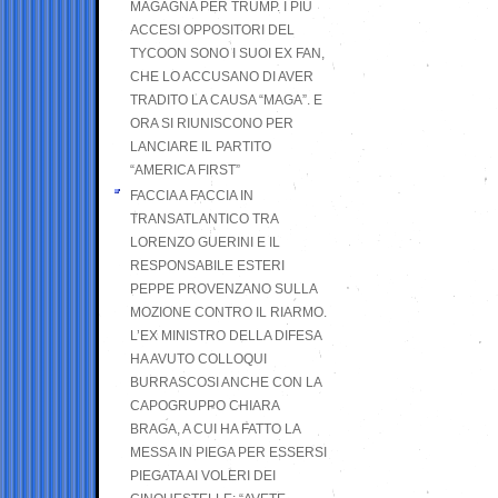
MAGAGNA PER TRUMP. I PIÙ
ACCESI OPPOSITORI DEL
TYCOON SONO I SUOI EX FAN,
CHE LO ACCUSANO DI AVER
TRADITO LA CAUSA “MAGA”. E
ORA SI RIUNISCONO PER
LANCIARE IL PARTITO
“AMERICA FIRST”
FACCIA A FACCIA IN
TRANSATLANTICO TRA
LORENZO GUERINI E IL
RESPONSABILE ESTERI
PEPPE PROVENZANO SULLA
MOZIONE CONTRO IL RIARMO.
L’EX MINISTRO DELLA DIFESA
HA AVUTO COLLOQUI
BURRASCOSI ANCHE CON LA
CAPOGRUPPO CHIARA
BRAGA, A CUI HA FATTO LA
MESSA IN PIEGA PER ESSERSI
PIEGATA AI VOLERI DEI