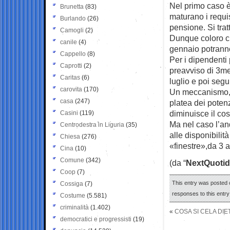
Nel primo caso è 
Brunetta
(83)
maturano i requis
Burlando
(26)
pensione. Si trat
Camogli
(2)
Dunque coloro ch
canile
(4)
gennaio potranno
Cappello
(8)
Per i dipendenti 
Caprotti
(2)
preavviso di 3mes
Caritas
(6)
luglio e poi seg
carovita
(170)
Un meccanismo, 
casa
(247)
platea dei poten
diminuisce il cos
Casini
(119)
Ma nel caso l’an
Centrodestra in Liguria
(35)
alle disponibilit
Chiesa
(276)
«finestre»,da 3 a
Cina
(10)
Comune
(342)
(da “
NextQuotid
Coop
(7)
This entry was posted 
Cossiga
(7)
responses to this entr
Costume
(5.581)
criminalità
(1.402)
«
COSA SI CELA DIE
democratici e progressisti
(19)