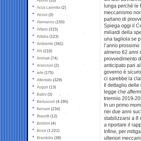
Aborto
(20)
lunga perchè le f
Acca Larentia
(2)
meccanismo non 
Alcool
(3)
parlano di provv
Alemanno
(150)
Spiega oggi il Co
Alfano
(315)
miliardi della s
Alitalia
(123)
una tagliola se p
Ambiente
(341)
l’anno prossimo 
AN
(210)
almeno 62 anni d’
provvedimento d
Animali
(74)
anticipato pari a
Arancioni
(2)
governo è sicur
arte
(175)
ci sarebbe la cl
Attentato
(329)
Il dettaglio del
Auguri
(13)
legge che afferm
Batini
(3)
triennio 2019-20
Berlusconi
(4.295)
In un primo mome
Bersani
(234)
nei due anni suc
Biasotti
(12)
stabilizzarsi a 
Boldrini
(4)
a riportare il rap
Bossi
(1.221)
Infine, per mitig
ulteriori meccani
Brambilla
(38)