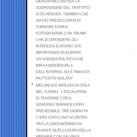
GIORGIA MELONI PER LA
SOSPENSIONE DEL TRATTATO
SI SCHENGEN: “SEMBRA CHE
SIA PIÙ PREOCCUPATA DI
TORNARE A FARSI
FOTOGRAFARE CON TRUMP
CHE DI DIFENDERE GLI
INTERESSI EUROPEI. STA
IMPORTANDO IN EUROPA
UN’AGENDA POLITICA CHE
MIRA A INDEBOLIRLA
DALL’INTERNO. MA È RIMASTA
PIUTTOSTO ISOLATA”
MELONI SI È INFILATA DA SOLA
NEL TUNNEL. L’ESCALATION
DI TENSIONE CON IL
GOVERNO SPAGNOLO ERA
PREVEDIBILE: TRE GIORNI FA
C’ERA STATO UNO SCONTRO
TRA LA LINEA MORBIDA DI
TAJANI E QUELLA DURA DELLA
PREMIER CON SALVINI E