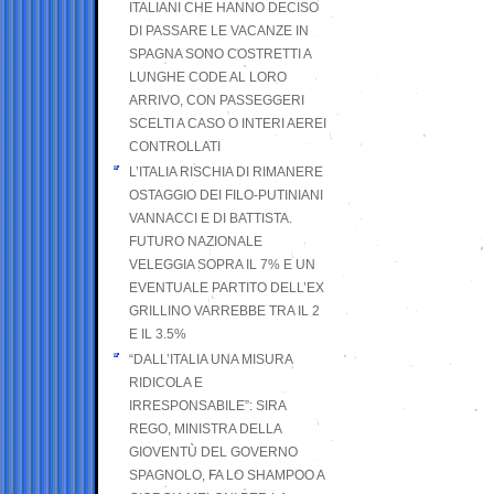
ITALIANI CHE HANNO DECISO
DI PASSARE LE VACANZE IN
SPAGNA SONO COSTRETTI A
LUNGHE CODE AL LORO
ARRIVO, CON PASSEGGERI
SCELTI A CASO O INTERI AEREI
CONTROLLATI
L’ITALIA RISCHIA DI RIMANERE
OSTAGGIO DEI FILO-PUTINIANI
VANNACCI E DI BATTISTA.
FUTURO NAZIONALE
VELEGGIA SOPRA IL 7% E UN
EVENTUALE PARTITO DELL’EX
GRILLINO VARREBBE TRA IL 2
E IL 3.5%
“DALL’ITALIA UNA MISURA
RIDICOLA E
IRRESPONSABILE”: SIRA
REGO, MINISTRA DELLA
GIOVENTÙ DEL GOVERNO
SPAGNOLO, FA LO SHAMPOO A