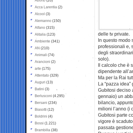
Aborto
(20)
Acca Larentia
(2)
Alcool
(3)
Alemanno
(150)
Alfano
(315)
delle tv private.
Alitalia
(123)
In questo modo si
Ambiente
(341)
professionali e, 
AN
(210)
degli straordinar
Animali
(74)
solo).
Arancioni
(2)
Il calcolo che è 
arte
(175)
dipendente all’a
Attentato
(329)
Ma per la Rai tu
Auguri
(13)
La “pazza idea” 
Batini
(3)
Gubitosi deciso 
gennaio) un abba
Berlusconi
(4.295)
bilancio, appunt
Bersani
(234)
milioni l’anno (i
Biasotti
(12)
Gubitosi parte co
Boldrini
(4)
vigore è scaduto 
Bossi
(1.221)
passata gestione
Brambilla
(38)