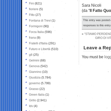
Fini
(821)
Sara Nicoli
fioriere
(5)
(da “
Il Fatto Qu
Fitto
(27)
This entry was posted o
Fontana di Trevi
(1)
responses to this entr
Formigoni
(90)
Forza Italia
(596)
«
“STIAMO PERDEND
frana
(9)
GIRO DI V
Fratelli d'Italia
(291)
Leave a Rep
Futuro e Libertà
(510)
g8
(25)
You must be
log
Gelmini
(68)
Genova
(542)
Giannino
(10)
Giustizia
(5.784)
governo
(5.799)
Grasso
(22)
Green Italia
(1)
Grillo
(2.941)
Idv
(4)