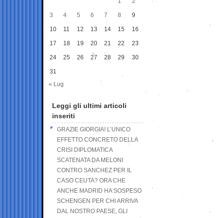
1
2
3
4
5
6
7
8
9
10
11
12
13
14
15
16
17
18
19
20
21
22
23
24
25
26
27
28
29
30
31
« Lug
Leggi gli ultimi articoli
inseriti
GRAZIE GIORGIA! L’UNICO
EFFETTO CONCRETO DELLA
CRISI DIPLOMATICA
SCATENATA DA MELONI
CONTRO SANCHEZ PER IL
CASO CEUTA? ORA CHE
ANCHE MADRID HA SOSPESO
SCHENGEN PER CHI ARRIVA
DAL NOSTRO PAESE, GLI