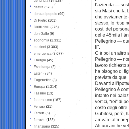
denuncia
(14.528)
l’azienda — sost
destra
(573)
sia Masi che la L
destradipopolo
(99)
che ovviamente a
Di Pietro
(101)
stesso, lo respin
Diritti civili
(276)
costi del persona
don Gallo
(9)
delle 45mila l’a
economia
(2.331)
Pellegrino — qua
lì”.
elezioni
(3.303)
C’è poi un altro 
emergenza
(3.077)
Pellegrino — non
Energia
(45)
lavoro richiesto
Esselunga
(2)
ha bisogno di fig
Esteri
(784)
previste da quei 
Eugenetica
(3)
Davanti all’ipot
Europa
(1.314)
Pellegrino è conv
Fassino
(13)
intanto nei pala
federalismo
(167)
vertici, “rei” di 
Ferrara
(21)
costo degli oltre 
Gubitosi, però, 
Ferretti
(6)
arrivare altri pr
ferrovie
(133)
Alcuni anche vel
finanziaria
(325)