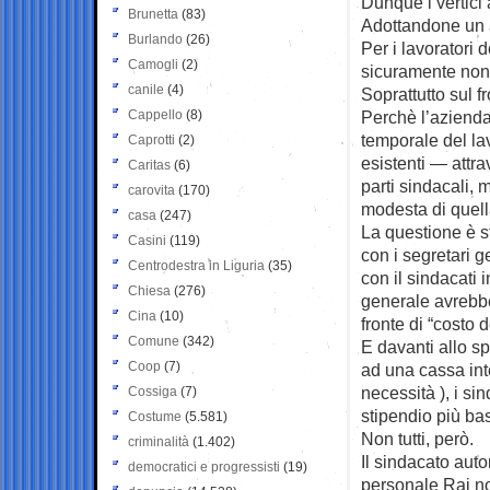
Dunque i vertici
Brunetta
(83)
Adottandone un a
Burlando
(26)
Per i lavoratori 
Camogli
(2)
sicuramente non 
canile
(4)
Soprattutto sul fr
Cappello
(8)
Perchè l’azienda
temporale del la
Caprotti
(2)
esistenti — attra
Caritas
(6)
parti sindacali
carovita
(170)
modesta di quell
casa
(247)
La questione è s
Casini
(119)
con i segretari g
Centrodestra in Liguria
(35)
con il sindacati i
Chiesa
(276)
generale avrebbe 
Cina
(10)
fronte di “costo 
Comune
(342)
E davanti allo sp
Coop
(7)
ad una cassa int
necessità ), i si
Cossiga
(7)
stipendio più ba
Costume
(5.581)
Non tutti, però.
criminalità
(1.402)
Il sindacato auto
democratici e progressisti
(19)
personale Rai no