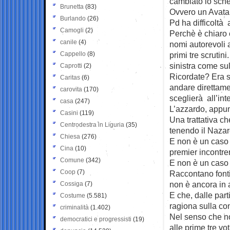
cambiato lo sche
Brunetta
(83)
Ovvero un Avatar
Burlando
(26)
Pd ha difficoltà a
Camogli
(2)
Perchè è chiaro c
canile
(4)
nomi autorevoli 
Cappello
(8)
primi tre scrutin
sinistra come sul
Caprotti
(2)
Ricordate? Era s
Caritas
(6)
andare direttame
carovita
(170)
sceglierà all’in
casa
(247)
L’azzardo, appun
Casini
(119)
Una trattativa ch
Centrodestra in Liguria
(35)
tenendo il Nazar
Chiesa
(276)
E non è un caso c
Cina
(10)
premier incontre
Comune
(342)
E non è un caso
Coop
(7)
Raccontano fonti 
non è ancora in
Cossiga
(7)
E che, dalle par
Costume
(5.581)
ragiona sulla co
criminalità
(1.402)
Nel senso che no
democratici e progressisti
(19)
alle prime tre v