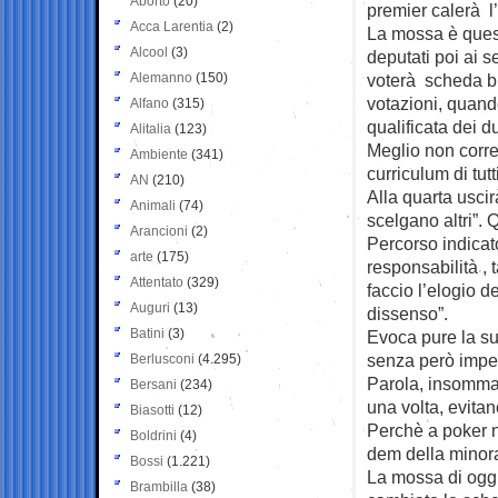
Aborto
(20)
premier calerà l
Acca Larentia
(2)
La mossa è quest
Alcool
(3)
deputati poi ai s
Alemanno
(150)
voterà scheda bi
votazioni, quan
Alfano
(315)
qualificata dei du
Alitalia
(123)
Meglio non corre
Ambiente
(341)
curriculum di tutti
AN
(210)
Alla quarta usci
Animali
(74)
scelgano altri”. 
Arancioni
(2)
Percorso indicato
arte
(175)
responsabilità , 
Attentato
(329)
faccio l’elogio de
Auguri
(13)
dissenso”.
Batini
(3)
Evoca pure la sug
senza però impe
Berlusconi
(4.295)
Parola, insomma.
Bersani
(234)
una volta, evitano
Biasotti
(12)
Perchè a poker n
Boldrini
(4)
dem della minora
Bossi
(1.221)
La mossa di oggi
Brambilla
(38)