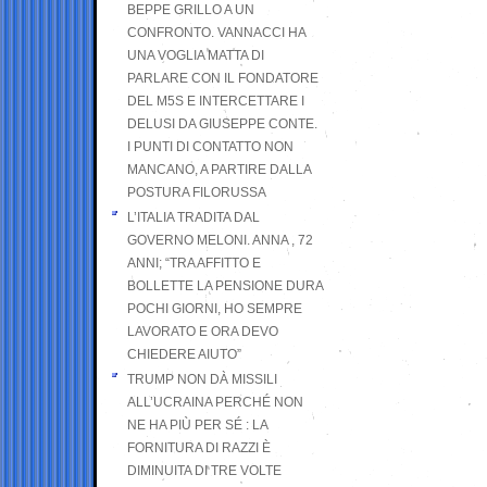
BEPPE GRILLO A UN
CONFRONTO. VANNACCI HA
UNA VOGLIA MATTA DI
PARLARE CON IL FONDATORE
DEL M5S E INTERCETTARE I
DELUSI DA GIUSEPPE CONTE.
I PUNTI DI CONTATTO NON
MANCANO, A PARTIRE DALLA
POSTURA FILORUSSA
L’ITALIA TRADITA DAL
GOVERNO MELONI. ANNA , 72
ANNI; “TRA AFFITTO E
BOLLETTE LA PENSIONE DURA
POCHI GIORNI, HO SEMPRE
LAVORATO E ORA DEVO
CHIEDERE AIUTO”
TRUMP NON DÀ MISSILI
ALL’UCRAINA PERCHÉ NON
NE HA PIÙ PER SÉ : LA
FORNITURA DI RAZZI È
DIMINUITA DI TRE VOLTE