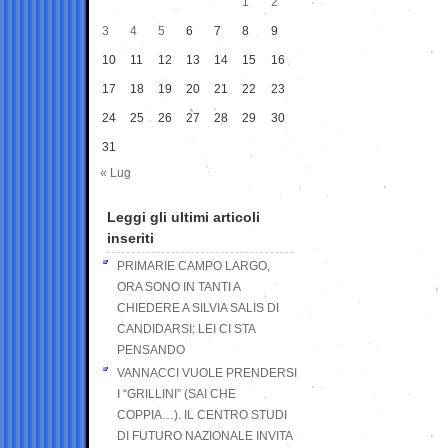
1
2
3
4
5
6
7
8
9
10
11
12
13
14
15
16
17
18
19
20
21
22
23
24
25
26
27
28
29
30
31
« Lug
Leggi gli ultimi articoli
inseriti
PRIMARIE CAMPO LARGO,
ORA SONO IN TANTI A
CHIEDERE A SILVIA SALIS DI
CANDIDARSI: LEI CI STA
PENSANDO
VANNACCI VUOLE PRENDERSI
I “GRILLINI” (SAI CHE
COPPIA…). IL CENTRO STUDI
DI FUTURO NAZIONALE INVITA