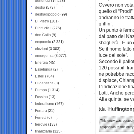
denuncia
(14.528)
Ovvero non vota
destra
(573)
quello di “Prodi
destradipopolo
(99)
andranno le tratt
Di Pietro
(101)
grillini.
Diritti civili
(276)
Un punto è fermo
don Gallo
(9)
dal patto del Na
economia
(2.331)
sbaglierà . È un 
Se il nome fatto
elezioni
(3.303)
luce del sole”.
emergenza
(3.077)
Secondo il pallot
Energia
(45)
120 possibili fr
Esselunga
(2)
ne potrebbe racc
Esteri
(784)
dispiace, Chiamp
Eugenetica
(3)
L’indicazione fin
Europa
(1.314)
Lotti. Anche perc
Fassino
(13)
Alla quinta, se 
federalismo
(167)
(da “
Huffington
Ferrara
(21)
Ferretti
(6)
This entry was posted o
ferrovie
(133)
responses to this entr
finanziaria
(325)