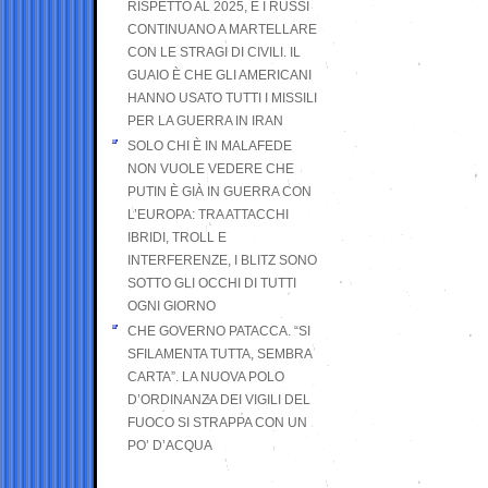
RISPETTO AL 2025, E I RUSSI
CONTINUANO A MARTELLARE
CON LE STRAGI DI CIVILI. IL
GUAIO È CHE GLI AMERICANI
HANNO USATO TUTTI I MISSILI
PER LA GUERRA IN IRAN
SOLO CHI È IN MALAFEDE
NON VUOLE VEDERE CHE
PUTIN È GIÀ IN GUERRA CON
L’EUROPA: TRA ATTACCHI
IBRIDI, TROLL E
INTERFERENZE, I BLITZ SONO
SOTTO GLI OCCHI DI TUTTI
OGNI GIORNO
CHE GOVERNO PATACCA. “SI
SFILAMENTA TUTTA, SEMBRA
CARTA”. LA NUOVA POLO
D’ORDINANZA DEI VIGILI DEL
FUOCO SI STRAPPA CON UN
PO’ D’ACQUA