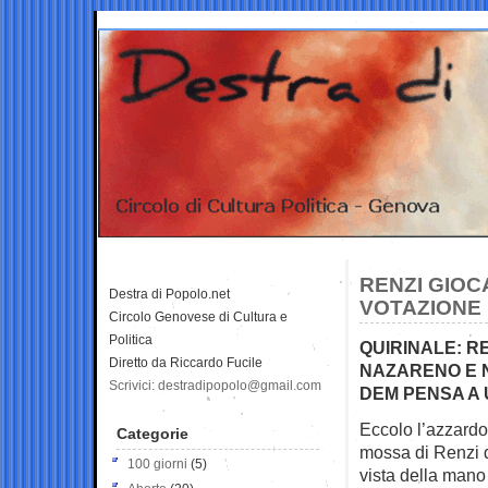
RENZI GIOC
Destra di Popolo.net
VOTAZIONE
Circolo Genovese di Cultura e
Politica
QUIRINALE: R
Diretto da Riccardo Fucile
NAZARENO E N
Scrivici: destradipopolo@gmail.com
DEM PENSA A
Eccolo l’azzardo:
Categorie
mossa di Renzi 
100 giorni
(5)
vista della mano