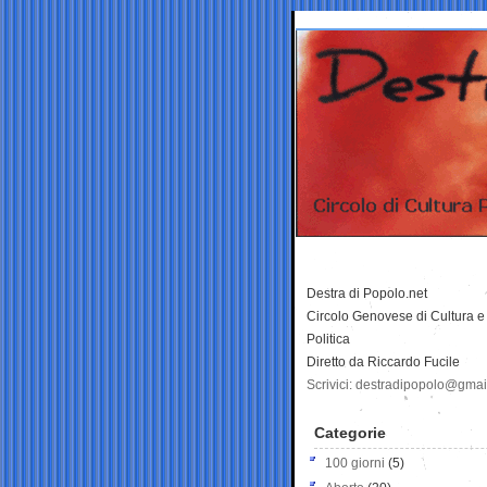
Destra di Popolo.net
Circolo Genovese di Cultura e
Politica
Diretto da Riccardo Fucile
Scrivici: destradipopolo@gma
Categorie
100 giorni
(5)