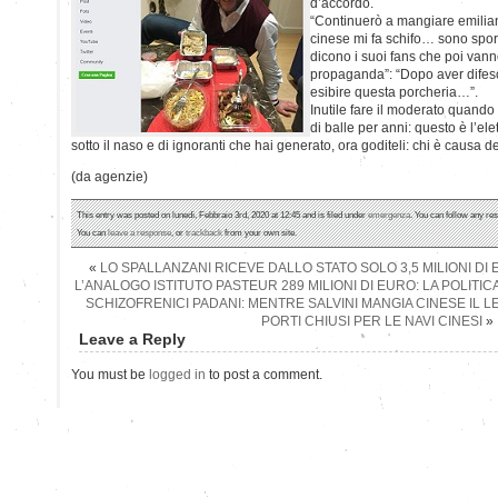
d’accordo.
“Continuerò a mangiare emilia
cinese mi fa schifo… sono sporc
dicono i suoi fans che poi vanno
propaganda”: “Dopo aver difeso 
esibire questa porcheria…”.
Inutile fare il moderato quando 
di balle per anni: questo è l’ele
sotto il naso e di ignoranti che hai generato, ora goditeli: chi è causa 
(da agenzie)
This entry was posted on lunedì, Febbraio 3rd, 2020 at 12:45 and is filed under
emergenza
. You can follow any re
You can
leave a response
, or
trackback
from your own site.
«
LO SPALLANZANI RICEVE DALLO STATO SOLO 3,5 MILIONI DI 
L’ANALOGO ISTITUTO PASTEUR 289 MILIONI DI EURO: LA POLIT
SCHIZOFRENICI PADANI: MENTRE SALVINI MANGIA CINESE IL L
PORTI CHIUSI PER LE NAVI CINESI
»
Leave a Reply
You must be
logged in
to post a comment.