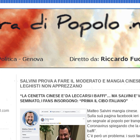
SALVINI PROVA A FARE IL MODERATO E MANGIA CINESE
LEGHISTI NON APPREZZANO
“LA CENETTA CINESE E’ DA LECCARSI I BAFFI”… MA SALVINI E’ 
SEMINATO, I FANS INSORGONO: “PRIMA IL CIBO ITALIANO”
il.com
Matteo Salvini mangia cinese.
Sulla sua pagina facebook ieri
un segnale al popolo per tranqu
Coronavirus spiegando che la c
baffi”.
C’è però un problema: i suoi f