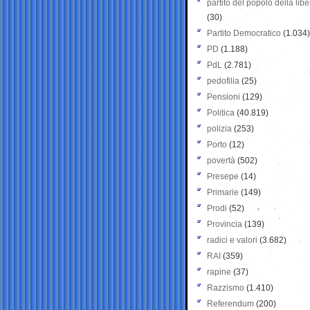
partito del popolo della libe
(30)
Partito Democratico
(1.034)
PD
(1.188)
PdL
(2.781)
pedofilia
(25)
Pensioni
(129)
Politica
(40.819)
polizia
(253)
Porto
(12)
povertà
(502)
Presepe
(14)
Primarie
(149)
Prodi
(52)
Provincia
(139)
radici e valori
(3.682)
RAI
(359)
rapine
(37)
Razzismo
(1.410)
Referendum
(200)