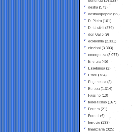
denuncia
(14.528)
destra
(573)
destradipopolo
(99)
Di Pietro
(101)
Diritti civili
(276)
don Gallo
(9)
economia
(2.331)
elezioni
(3.303)
emergenza
(3.077)
Energia
(45)
Esselunga
(2)
Esteri
(784)
Eugenetica
(3)
Europa
(1.314)
Fassino
(13)
federalismo
(167)
Ferrara
(21)
Ferretti
(6)
ferrovie
(133)
finanziaria
(325)