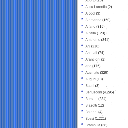
Aborto
(20)
Acca Larentia
(2)
Alcool
(3)
Alemanno
(150)
Alfano
(315)
Alitalia
(123)
Ambiente
(341)
AN
(210)
Animali
(74)
Arancioni
(2)
arte
(175)
Attentato
(329)
Auguri
(13)
Batini
(3)
Berlusconi
(4.295)
Bersani
(234)
Biasotti
(12)
Boldrini
(4)
Bossi
(1.221)
Brambilla
(38)