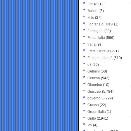
Fini
(821)
fioriere
(5)
Fitto
(27)
Fontana di Trevi
(1)
Formigoni
(90)
Forza Italia
(596)
frana
(9)
Fratelli d'Italia
(291)
Futuro e Libertà
(510)
g8
(25)
Gelmini
(68)
Genova
(542)
Giannino
(10)
Giustizia
(5.784)
governo
(5.799)
Grasso
(22)
Green Italia
(1)
Grillo
(2.941)
Idv
(4)