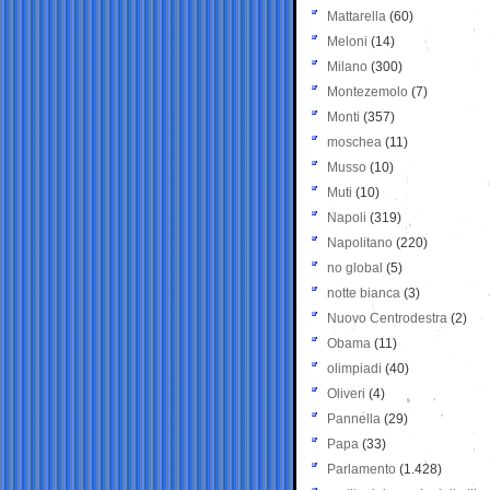
Mattarella
(60)
Meloni
(14)
Milano
(300)
Montezemolo
(7)
Monti
(357)
moschea
(11)
Musso
(10)
Muti
(10)
Napoli
(319)
Napolitano
(220)
no global
(5)
notte bianca
(3)
Nuovo Centrodestra
(2)
Obama
(11)
olimpiadi
(40)
Oliveri
(4)
Pannella
(29)
Papa
(33)
Parlamento
(1.428)