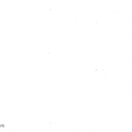
)
19)