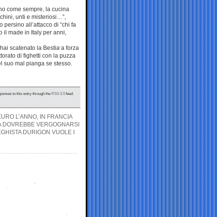
no come sempre, la cucina
hini, unti e misteriosi…”,
 persino all’attacco di “chi fa
il made in Italy per anni,
hai scatenato la Bestia a forza
ttorato di fighetti con la puzza
del suo mal pianga se stesso.
sponses to this entry through the
RSS 2.0
feed.
EURO L’ANNO, IN FRANCIA
ICA DOVREBBE VERGOGNARSI
EGHISTA DURIGON VUOLE I