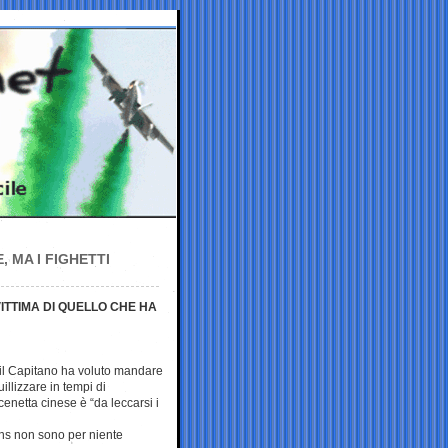
, MA I FIGHETTI
VITTIMA DI QUELLO CHE HA
 il Capitano ha voluto mandare
illizzare in tempi di
enetta cinese è “da leccarsi i
ans non sono per niente