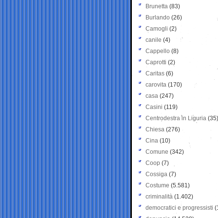
Brunetta
(83)
Burlando
(26)
Camogli
(2)
canile
(4)
Cappello
(8)
Caprotti
(2)
Caritas
(6)
carovita
(170)
casa
(247)
Casini
(119)
Centrodestra in Liguria
(35
Chiesa
(276)
Cina
(10)
Comune
(342)
Coop
(7)
Cossiga
(7)
Costume
(5.581)
criminalità
(1.402)
democratici e progressisti
(