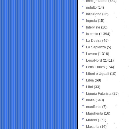
Immigrazione
(734)
indulto
(14)
inflazione
(26)
Ingroia
(15)
Interviste
(16)
la casta
(1.394)
La Destra
(45)
La Sapienza
(5)
Lavoro
(1.316)
LegaNord
(2.411)
Letta Enrico
(154)
Liberi e Uguali
(10)
Libia
(68)
Libri
(33)
Liguria Futurista
(25)
mafia
(543)
manifesto
(7)
Margherita
(16)
Maroni
(171)
Mastella
(16)