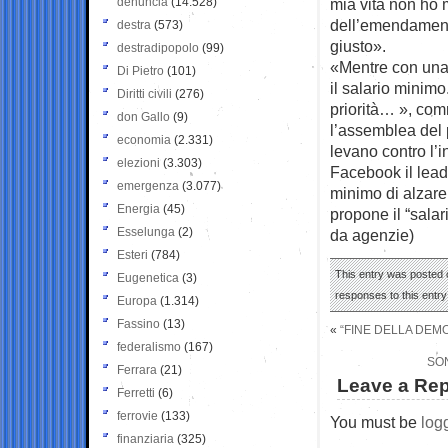
denuncia
(14.528)
mia vita non ho 
dell’emendamento
destra
(573)
giusto».
destradipopolo
(99)
«Mentre con una 
Di Pietro
(101)
il salario minim
Diritti civili
(276)
priorità… », com
don Gallo
(9)
l’assemblea del 
economia
(2.331)
levano contro l’i
elezioni
(3.303)
Facebook il lea
emergenza
(3.077)
minimo di alzare
Energia
(45)
propone il “salar
Esselunga
(2)
da agenzie)
Esteri
(784)
This entry was posted 
Eugenetica
(3)
responses to this entr
Europa
(1.314)
Fassino
(13)
«
“FINE DELLA DEMO
federalismo
(167)
SON
Ferrara
(21)
Leave a Rep
Ferretti
(6)
ferrovie
(133)
You must be
log
finanziaria
(325)