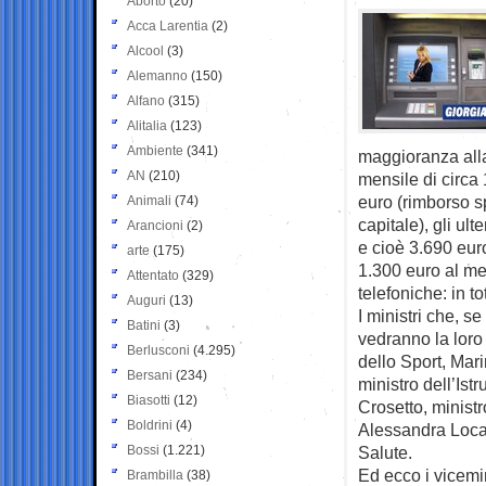
Aborto
(20)
Acca Larentia
(2)
Alcool
(3)
Alemanno
(150)
Alfano
(315)
Alitalia
(123)
Ambiente
(341)
maggioranza alla
AN
(210)
mensile di circa 
euro (rimborso sp
Animali
(74)
capitale), gli ul
Arancioni
(2)
e cioè 3.690 euro
arte
(175)
1.300 euro al me
Attentato
(329)
telefoniche: in to
Auguri
(13)
I ministri che, 
Batini
(3)
vedranno la loro
Berlusconi
(4.295)
dello Sport, Mar
Bersani
(234)
ministro dell’Ist
Biasotti
(12)
Crosetto, ministr
Boldrini
(4)
Alessandra Locate
Bossi
(1.221)
Salute.
Ed ecco i vicemim
Brambilla
(38)