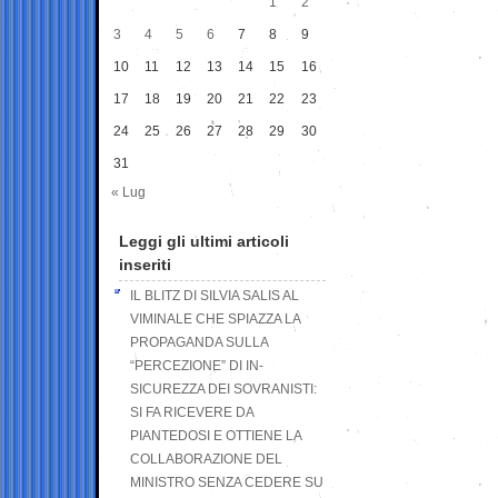
1
2
3
4
5
6
7
8
9
10
11
12
13
14
15
16
17
18
19
20
21
22
23
24
25
26
27
28
29
30
31
« Lug
Leggi gli ultimi articoli
inseriti
IL BLITZ DI SILVIA SALIS AL
VIMINALE CHE SPIAZZA LA
PROPAGANDA SULLA
“PERCEZIONE” DI IN-
SICUREZZA DEI SOVRANISTI:
SI FA RICEVERE DA
PIANTEDOSI E OTTIENE LA
COLLABORAZIONE DEL
MINISTRO SENZA CEDERE SU