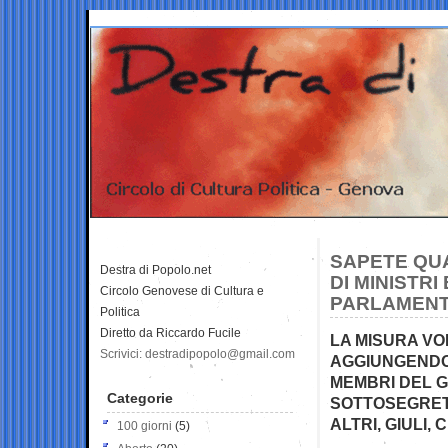
SAPETE QUA
Destra di Popolo.net
DI MINISTRI
Circolo Genovese di Cultura e
PARLAMENTO
Politica
Diretto da Riccardo Fucile
LA MISURA V
Scrivici: destradipopolo@gmail.com
AGGIUNGENDO 
MEMBRI DEL GO
Categorie
SOTTOSEGRET
ALTRI, GIULI
100 giorni
(5)