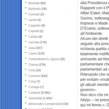
alla Presidenza 
Brunetta
(83)
Rapporti con il P
Burlando
(26)
Affari Esteri, M
Camogli
(2)
Savino, sottosegr
canile
(4)
Imprese e Made i
Cappello
(8)
D’Eramo, sottose
Caprotti
(2)
all’Ambiente.
Caritas
(6)
Alcuni dei dirett
carovita
(170)
seguito alla pre
casa
(247)
richiesta partit
totalmente indiff
Casini
(119)
arrivando ad Atre
Centrodestra in Liguria
(35)
parlamentare ch
Chiesa
(276)
parlamentari ad a
Cina
(10)
Rilevando che si
Comune
(342)
per evitare «inu
Coop
(7)
gli attuali membr
Cossiga
(7)
governi».
Costume
(5.581)
Non dico che mi 
criminalità
(1.402)
Atreju – ne pren
democratici e progressisti
(19)
qui mi fermo ». 