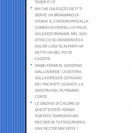
TASER E CP
MA CHE GALEAZZO DICI? TI
SERVE UN BIGNAMINO DI
STORIA. IL CAPOGRUPPO ALLA
CAMERA DI FRATELLI D’ITALIA,
GALEAZZO BIGNAMI, NEL SUO
ATTACCO SCONSIDERATO A
OSCAR LUIGI SCALFARO HA
DETTO UN BEL PO’ DI
CAZZATE
SIAMO FERMI AL GOVERNO
GIALLOVERDE: LA DESTRA
SULLA DIFESA È OSTAGGIO
DEI “PACIFISTI” LEGHISTI, LA
SINISTRA DEL PUTINIANO
CONTE
LE ONDATE DI CALORE DI
QUEST’ESTATE HANNO
PORTATO TEMPERATURE
RECORD IN TUTTA EUROPA E
UNA SICCITA’ MAI VISTA. I