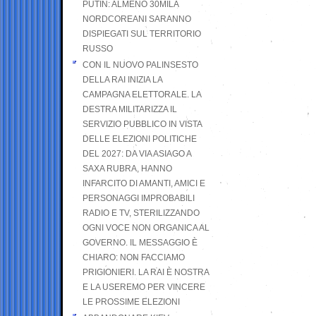
PUTIN: ALMENO 30MILA
NORDCOREANI SARANNO
DISPIEGATI SUL TERRITORIO
RUSSO
CON IL NUOVO PALINSESTO
DELLA RAI INIZIA LA
CAMPAGNA ELETTORALE. LA
DESTRA MILITARIZZA IL
SERVIZIO PUBBLICO IN VISTA
DELLE ELEZIONI POLITICHE
DEL 2027: DA VIA ASIAGO A
SAXA RUBRA, HANNO
INFARCITO DI AMANTI, AMICI E
PERSONAGGI IMPROBABILI
RADIO E TV, STERILIZZANDO
OGNI VOCE NON ORGANICA AL
GOVERNO. IL MESSAGGIO È
CHIARO: NON FACCIAMO
PRIGIONIERI. LA RAI È NOSTRA
E LA USEREMO PER VINCERE
LE PROSSIME ELEZIONI