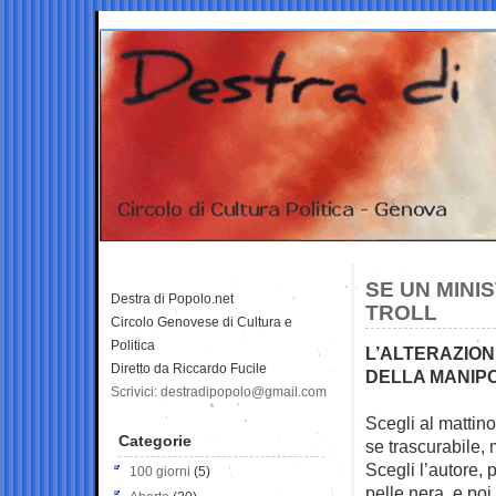
SE UN MINI
Destra di Popolo.net
TROLL
Circolo Genovese di Cultura e
Politica
L’ALTERAZION
Diretto da Riccardo Fucile
DELLA MANIP
Scrivici: destradipopolo@gmail.com
Scegli al mattino
Categorie
se trascurabile,
m
Scegli l’autore, 
100 giorni
(5)
pelle nera, e poi 