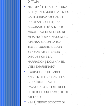
D’ITALIA
“TRUMP È IL LEADER DI UNA
SETTA”. L’EX MODELLA E MISS
CALIFORNIA 2009, CARRIE
PREJEAN BOLLER, HA
ACCUSATO IL MOVIMENTO
MAGA DI AVERLA PRESO DI
MIRA: “NON APPENA COMINCI
A PENSARE CON LA TUA
TESTA, A USARE IL BUON
SENSO E A METTERE IN
DISCUSSIONE LA
NARRAZIONE DOMINANTE,
VIENI EMARGINATO”
ILARIA CUCCHI E FABIO
ANSELMO SI SPOSANO; LA
SENATRICE DI AVS E
L’AVVOCATO INSIEME DOPO
LE BTTGLIE SULLA MORTE DI
STEFANO
KIM, IL SERVO SCIOCCO DI