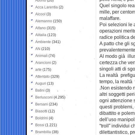
Aborto
(20)
Quel singolo reat
Acca Larentia
(2)
mille, per centomi
Alcool
(3)
malaffare.
Alemanno
(150)
Poi selezioni le a
Alfano
(315)
operazioni merit
Alitalia
(123)
radice politica 
Ambiente
(341)
A patto che gli s
AN
(210)
prevalentemente
Al modo già illus
Animali
(74)
certezza che veng
Arancioni
(2)
singoli atti di s
arte
(175)
La realtà prefigu
Attentato
(329)
tempo, la realtà 
Auguri
(13)
.Non esistendo ne
Batini
(3)
altri soggetti per
Berlusconi
(4.295)
ogni attenzione s
Bersani
(234)
questi problemi,
Biasotti
(12)
dibattito e polem
Boldrini
(4)
dell’uso manipol
Bossi
(1.221)
“troll” individui
dilettantistico, 
Brambilla
(38)