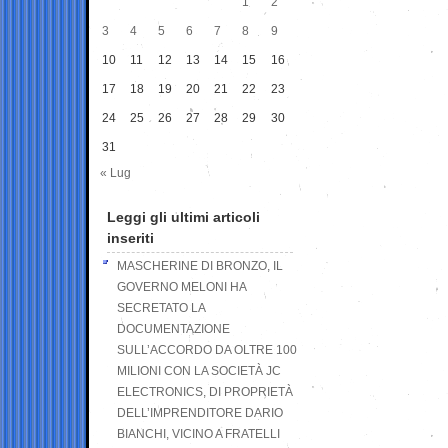
1
2
3
4
5
6
7
8
9
10
11
12
13
14
15
16
17
18
19
20
21
22
23
24
25
26
27
28
29
30
31
« Lug
Leggi gli ultimi articoli
inseriti
MASCHERINE DI BRONZO, IL
GOVERNO MELONI HA
SECRETATO LA
DOCUMENTAZIONE
SULL’ACCORDO DA OLTRE 100
MILIONI CON LA SOCIETÀ JC
ELECTRONICS, DI PROPRIETÀ
DELL’IMPRENDITORE DARIO
BIANCHI, VICINO A FRATELLI