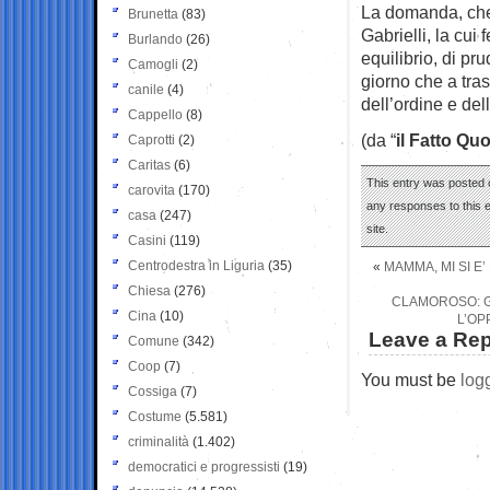
La domanda, che 
Brunetta
(83)
Gabrielli, la cui 
Burlando
(26)
equilibrio, di pr
Camogli
(2)
giorno che a trasf
canile
(4)
dell’ordine e del
Cappello
(8)
(da “
il Fatto Qu
Caprotti
(2)
Caritas
(6)
This entry was posted 
carovita
(170)
any responses to this 
casa
(247)
site.
Casini
(119)
Centrodestra in Liguria
(35)
«
MAMMA, MI SI E’
Chiesa
(276)
CLAMOROSO: G
Cina
(10)
L’OP
Leave a Rep
Comune
(342)
Coop
(7)
You must be
log
Cossiga
(7)
Costume
(5.581)
criminalità
(1.402)
democratici e progressisti
(19)