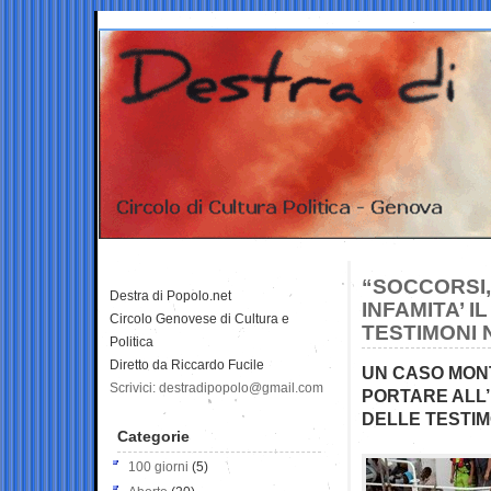
“SOCCORSI,
Destra di Popolo.net
INFAMITA’ 
Circolo Genovese di Cultura e
TESTIMONI 
Politica
Diretto da Riccardo Fucile
UN CASO MONT
Scrivici: destradipopolo@gmail.com
PORTARE ALL’
DELLE TESTIM
Categorie
100 giorni
(5)