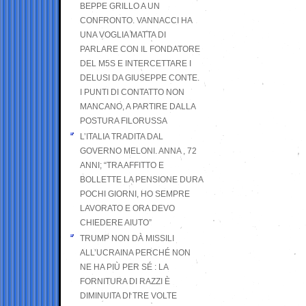
BEPPE GRILLO A UN
CONFRONTO. VANNACCI HA
UNA VOGLIA MATTA DI
PARLARE CON IL FONDATORE
DEL M5S E INTERCETTARE I
DELUSI DA GIUSEPPE CONTE.
I PUNTI DI CONTATTO NON
MANCANO, A PARTIRE DALLA
POSTURA FILORUSSA
L’ITALIA TRADITA DAL
GOVERNO MELONI. ANNA , 72
ANNI; “TRA AFFITTO E
BOLLETTE LA PENSIONE DURA
POCHI GIORNI, HO SEMPRE
LAVORATO E ORA DEVO
CHIEDERE AIUTO”
TRUMP NON DÀ MISSILI
ALL’UCRAINA PERCHÉ NON
NE HA PIÙ PER SÉ : LA
FORNITURA DI RAZZI È
DIMINUITA DI TRE VOLTE