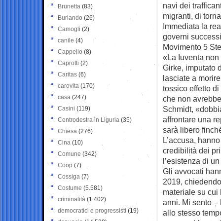
navi dei traffican
Brunetta
(83)
migranti, di torna
Burlando
(26)
Immediata la rea
Camogli
(2)
governi successiv
canile
(4)
Movimento 5 Stel
Cappello
(8)
«La Iuventa non
Caprotti
(2)
Girke, imputato 
Caritas
(6)
lasciate a morire
carovita
(170)
tossico effetto d
casa
(247)
che non avrebbe 
Schmidt, «dobbi
Casini
(119)
affrontare una r
Centrodestra in Liguria
(35)
sarà libero finché
Chiesa
(276)
L’accusa, hanno 
Cina
(10)
credibilità dei p
Comune
(342)
l’esistenza di un 
Coop
(7)
Gli avvocati han
Cossiga
(7)
2019, chiedendo l
Costume
(5.581)
materiale su cui
criminalità
(1.402)
anni. Mi sento – 
democratici e progressisti
(19)
allo stesso tempo