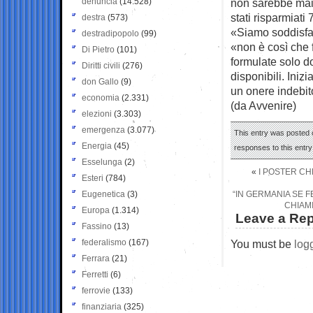
denuncia
(14.528)
non sarebbe mai 
stati risparmiati 
destra
(573)
«Siamo soddisfat
destradipopolo
(99)
«non è così che 
Di Pietro
(101)
formulate solo do
Diritti civili
(276)
disponibili. Ini
don Gallo
(9)
un onere indebito
economia
(2.331)
(da Avvenire)
elezioni
(3.303)
emergenza
(3.077)
This entry was posted o
Energia
(45)
responses to this entr
Esselunga
(2)
«
I POSTER CH
Esteri
(784)
Eugenetica
(3)
“IN GERMANIA SE F
CHIAMI
Europa
(1.314)
Leave a Rep
Fassino
(13)
federalismo
(167)
You must be
log
Ferrara
(21)
Ferretti
(6)
ferrovie
(133)
finanziaria
(325)