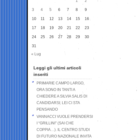
1
2
3
4
5
6
7
8
9
10
11
12
13
14
15
16
17
18
19
20
21
22
23
24
25
26
27
28
29
30
31
« Lug
Leggi gli ultimi articoli
inseriti
PRIMARIE CAMPO LARGO,
ORA SONO IN TANTI A
CHIEDERE A SILVIA SALIS DI
CANDIDARSI: LEI CI STA
PENSANDO
VANNACCI VUOLE PRENDERSI
I “GRILLINI” (SAI CHE
COPPIA…). IL CENTRO STUDI
DI FUTURO NAZIONALE INVITA