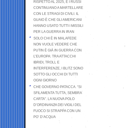
RISPETTO AL 2025, E I RUSSI
CONTINUANO A MARTELLARE
CON LE STRAGI DI CIVILI. IL
GUAIO È CHE GLI AMERICANI
HANNO USATO TUTTI I MISSILI
PER LA GUERRA IN IRAN
SOLO CHI È IN MALAFEDE
NON VUOLE VEDERE CHE
PUTIN È GIÀ IN GUERRA CON
L’EUROPA: TRA ATTACCHI
IBRIDI, TROLL E
INTERFERENZE, I BLITZ SONO
SOTTO GLI OCCHI DI TUTTI
OGNI GIORNO
CHE GOVERNO PATACCA. “SI
SFILAMENTA TUTTA, SEMBRA
CARTA”. LA NUOVA POLO
D’ORDINANZA DEI VIGILI DEL
FUOCO SI STRAPPA CON UN
PO’ D’ACQUA