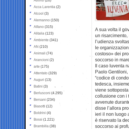
Aborto
(20)
Acca Larentia
(2)
Alcool
(3)
Alemanno
(150)
Alfano
(315)
A sua volta il go
Alitalia
(123)
un risarcimento,
Ambiente
(341)
l’udienza svoltas
AN
(210)
le organizzazion
costoso» dei proc
Animali
(74)
soccorso in mare
Arancioni
(2)
Il caso Iuventa 
arte
(175)
Paolo Gentiloni, 
Attentato
(329)
“codice di condo
Auguri
(13)
tedesca, insieme
Batini
(3)
viene sottoposta
Berlusconi
(4.295)
collusione con i 
Bersani
(234)
avvenute durante
Biasotti
(12)
disse l’allora p
Boldrini
(4)
ieri il non luogo 
Bossi
(1.221)
è riservato la d
soccorso ai profu
Brambilla
(38)