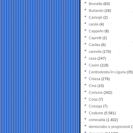
Brunetta
(83)
Burlando
(26)
Camogli
(2)
canile
(4)
Cappello
(8)
Caprotti
(2)
Caritas
(6)
carovita
(170)
casa
(247)
Casini
(119)
Centrodestra in Liguria
(35
Chiesa
(276)
Cina
(10)
Comune
(342)
Coop
(7)
Cossiga
(7)
Costume
(5.581)
criminalità
(1.402)
democratici e progressisti
(