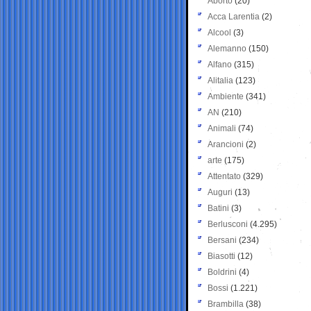
Aborto
(20)
Acca Larentia
(2)
Alcool
(3)
Alemanno
(150)
Alfano
(315)
Alitalia
(123)
Ambiente
(341)
AN
(210)
Animali
(74)
Arancioni
(2)
arte
(175)
Attentato
(329)
Auguri
(13)
Batini
(3)
Berlusconi
(4.295)
Bersani
(234)
Biasotti
(12)
Boldrini
(4)
Bossi
(1.221)
Brambilla
(38)