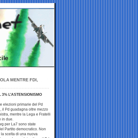
OLA MENTRE FDI,
L 3% L’ASTENSIONISMO
le elezioni primarie del Pd
7, il Pd guadagna oltre mezzo
stra, mentre la Lega e Fratelli
 in due.
Swg per La7 sono state
 del Partito democratico. Non
 la scelta di una nuova