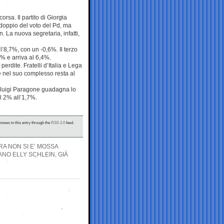
orsa. Il partito di Giorgia
 doppio del voto del Pd, ma
 La nuova segretaria, infatti,
l’8,7%, con un -0,6%. Il terzo
2% e arriva al 6,4%.
erdite. Fratelli d’Italia e Lega
 nel suo complesso resta al
ianluigi Paragone guadagna lo
l 2% all’1,7%.
onses to this entry through the
RSS 2.0
feed.
A NON SI E’ MOSSA
ANO ELLY SCHLEIN, GIÀ