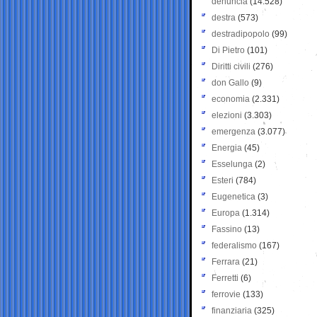
denuncia
(14.528)
destra
(573)
destradipopolo
(99)
Di Pietro
(101)
Diritti civili
(276)
don Gallo
(9)
economia
(2.331)
elezioni
(3.303)
emergenza
(3.077)
Energia
(45)
Esselunga
(2)
Esteri
(784)
Eugenetica
(3)
Europa
(1.314)
Fassino
(13)
federalismo
(167)
Ferrara
(21)
Ferretti
(6)
ferrovie
(133)
finanziaria
(325)