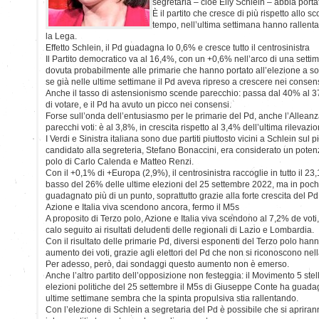
segretaria – cioè Elly Schlein – abbia porta
È il partito che cresce di più rispetto allo 
tempo, nell’ultima settimana hanno rallentato
la Lega.
Effetto Schlein, il Pd guadagna lo 0,6% e cresce tutto il centrosinistra
Il Partito democratico va al 16,4%, con un +0,6% nell’arco di una setti
dovuta probabilmente alle primarie che hanno portato all’elezione a so
se già nelle ultime settimane il Pd aveva ripreso a crescere nei consens
Anche il tasso di astensionismo scende parecchio: passa dal 40% al 
di votare, e il Pd ha avuto un picco nei consensi.
Forse sull’onda dell’entusiasmo per le primarie del Pd, anche l’Allean
parecchi voti: è al 3,8%, in crescita rispetto al 3,4% dell’ultima rilevazio
I Verdi e Sinistra italiana sono due partiti piuttosto vicini a Schlein sul p
candidato alla segreteria, Stefano Bonaccini, era considerato un potenzi
polo di Carlo Calenda e Matteo Renzi.
Con il +0,1% di +Europa (2,9%), il centrosinistra raccoglie in tutto il 23,
basso del 26% delle ultime elezioni del 25 settembre 2022, ma in pochi
guadagnato più di un punto, soprattutto grazie alla forte crescita del Pd
Azione e Italia viva scendono ancora, fermo il M5s
A proposito di Terzo polo, Azione e Italia viva scendono al 7,2% de voti
calo seguito ai risultati deludenti delle regionali di Lazio e Lombardia.
Con il risultato delle primarie Pd, diversi esponenti del Terzo polo hann
aumento dei voti, grazie agli elettori del Pd che non si riconoscono nella
Per adesso, però, dai sondaggi questo aumento non è emerso.
Anche l’altro partito dell’opposizione non festeggia: il Movimento 5 ste
elezioni politiche del 25 settembre il M5s di Giuseppe Conte ha guadag
ultime settimane sembra che la spinta propulsiva stia rallentando.
Con l’elezione di Schlein a segretaria del Pd è possibile che si aprir