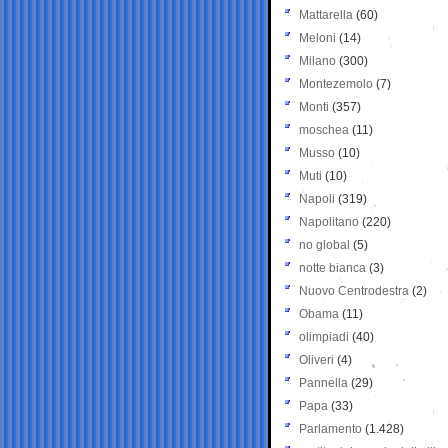
Mattarella
(60)
Meloni
(14)
Milano
(300)
Montezemolo
(7)
Monti
(357)
moschea
(11)
Musso
(10)
Muti
(10)
Napoli
(319)
Napolitano
(220)
no global
(5)
notte bianca
(3)
Nuovo Centrodestra
(2)
Obama
(11)
olimpiadi
(40)
Oliveri
(4)
Pannella
(29)
Papa
(33)
Parlamento
(1.428)