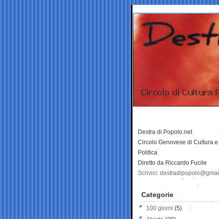
Destra di Popolo.net
Circolo Genovese di Cultura e
Politica
Diretto da Riccardo Fucile
Scrivici: destradipopolo@gma
Categorie
100 giorni
(5)