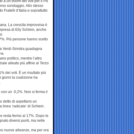
to a un boom dei voti per il Pd.
scorso sondaggio. Allo stesso
 Fratelli d’Italia e soprattutto
mana. La crescita improvvisa è
rpresa di Elly Schlein, anche
i.
37%. Più persone hanno scelto
za Verdi-Sinistra guadagna
ne.
iano politico, mentre l’altro
ale alleato più affine al Terzo
1% dei voti. È un risultato più
 giorni la coalizione ha
.
, con un -0,2%. Non si ferma il
o detto di aspettarsi un
 linea ‘radicale’ di Schlein.
lle resta fermo al 17%. Dopo le
nato diversi punti, ma nelle
anno nuove alleanze, ma per ora