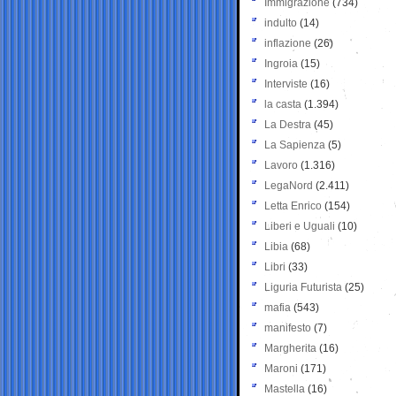
Immigrazione
(734)
indulto
(14)
inflazione
(26)
Ingroia
(15)
Interviste
(16)
la casta
(1.394)
La Destra
(45)
La Sapienza
(5)
Lavoro
(1.316)
LegaNord
(2.411)
Letta Enrico
(154)
Liberi e Uguali
(10)
Libia
(68)
Libri
(33)
Liguria Futurista
(25)
mafia
(543)
manifesto
(7)
Margherita
(16)
Maroni
(171)
Mastella
(16)