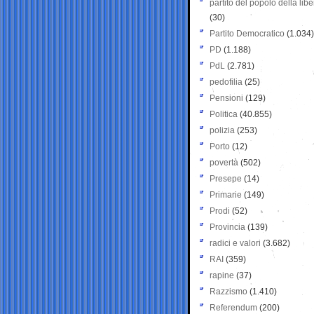
partito del popolo della libe
(30)
Partito Democratico
(1.034)
PD
(1.188)
PdL
(2.781)
pedofilia
(25)
Pensioni
(129)
Politica
(40.855)
polizia
(253)
Porto
(12)
povertà
(502)
Presepe
(14)
Primarie
(149)
Prodi
(52)
Provincia
(139)
radici e valori
(3.682)
RAI
(359)
rapine
(37)
Razzismo
(1.410)
Referendum
(200)