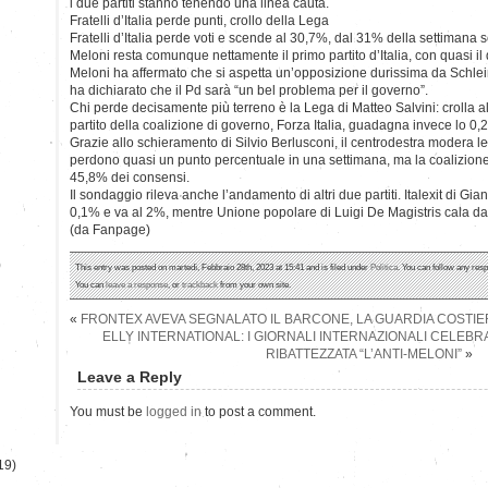
i due partiti stanno tenendo una linea cauta.
Fratelli d’Italia perde punti, crollo della Lega
Fratelli d’Italia perde voti e scende al 30,7%, dal 31% della settimana sc
Meloni resta comunque nettamente il primo partito d’Italia, con quasi il
Meloni ha affermato che si aspetta un’opposizione durissima da Schlein.
ha dichiarato che il Pd sarà “un bel problema per il governo”.
Chi perde decisamente più terreno è la Lega di Matteo Salvini: crolla al
partito della coalizione di governo, Forza Italia, guadagna invece lo 0,
Grazie allo schieramento di Silvio Berlusconi, il centrodestra modera le p
perdono quasi un punto percentuale in una settimana, ma la coalizione
45,8% dei consensi.
Il sondaggio rileva anche l’andamento di altri due partiti. Italexit di G
0,1% e va al 2%, mentre Unione popolare di Luigi De Magistris cala da
(da Fanpage)
)
This entry was posted on martedì, Febbraio 28th, 2023 at 15:41 and is filed under
Politica
. You can follow any resp
You can
leave a response
, or
trackback
from your own site.
«
FRONTEX AVEVA SEGNALATO IL BARCONE, LA GUARDIA COSTIER
ELLY INTERNATIONAL: I GIORNALI INTERNAZIONALI CELEBR
RIBATTEZZATA “L’ANTI-MELONI”
»
Leave a Reply
You must be
logged in
to post a comment.
19)