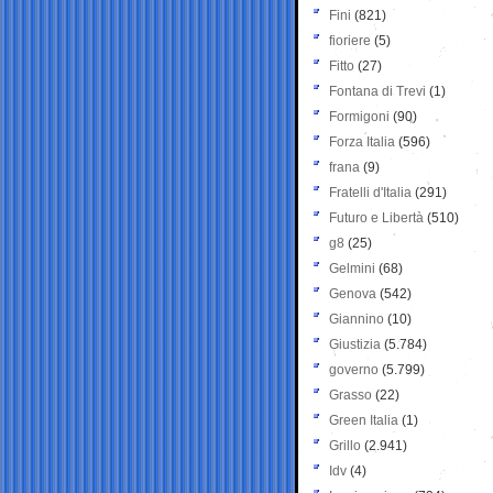
Fini
(821)
fioriere
(5)
Fitto
(27)
Fontana di Trevi
(1)
Formigoni
(90)
Forza Italia
(596)
frana
(9)
Fratelli d'Italia
(291)
Futuro e Libertà
(510)
g8
(25)
Gelmini
(68)
Genova
(542)
Giannino
(10)
Giustizia
(5.784)
governo
(5.799)
Grasso
(22)
Green Italia
(1)
Grillo
(2.941)
Idv
(4)