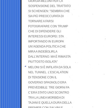
GIORGIA MELONI PER LA
SOSPENSIONE DEL TRATTATO
SI SCHENGEN: “SEMBRA CHE
SIA PIÙ PREOCCUPATA DI
TORNARE A FARSI
FOTOGRAFARE CON TRUMP
CHE DI DIFENDERE GLI
INTERESSI EUROPEI. STA
IMPORTANDO IN EUROPA
UN’AGENDA POLITICA CHE
MIRA A INDEBOLIRLA
DALL’INTERNO. MA È RIMASTA
PIUTTOSTO ISOLATA”
MELONI SI È INFILATA DA SOLA
NEL TUNNEL. L’ESCALATION
DI TENSIONE CON IL
GOVERNO SPAGNOLO ERA
PREVEDIBILE: TRE GIORNI FA
C’ERA STATO UNO SCONTRO
TRA LA LINEA MORBIDA DI
TAJANI E QUELLA DURA DELLA
PREMIER CON SALVINI E