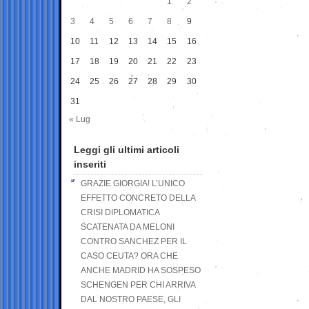
1
2
3
4
5
6
7
8
9
10
11
12
13
14
15
16
17
18
19
20
21
22
23
24
25
26
27
28
29
30
31
« Lug
Leggi gli ultimi articoli
inseriti
GRAZIE GIORGIA! L’UNICO
EFFETTO CONCRETO DELLA
CRISI DIPLOMATICA
SCATENATA DA MELONI
CONTRO SANCHEZ PER IL
CASO CEUTA? ORA CHE
ANCHE MADRID HA SOSPESO
SCHENGEN PER CHI ARRIVA
DAL NOSTRO PAESE, GLI