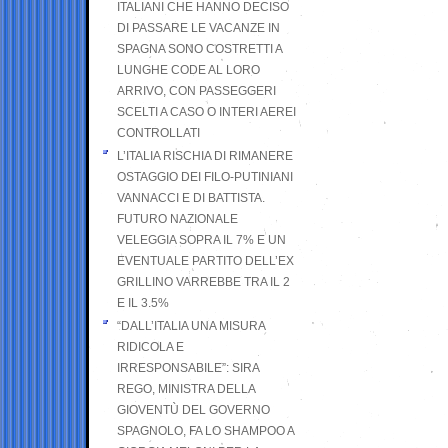
ITALIANI CHE HANNO DECISO
DI PASSARE LE VACANZE IN
SPAGNA SONO COSTRETTI A
LUNGHE CODE AL LORO
ARRIVO, CON PASSEGGERI
SCELTI A CASO O INTERI AEREI
CONTROLLATI
L’ITALIA RISCHIA DI RIMANERE
OSTAGGIO DEI FILO-PUTINIANI
VANNACCI E DI BATTISTA.
FUTURO NAZIONALE
VELEGGIA SOPRA IL 7% E UN
EVENTUALE PARTITO DELL’EX
GRILLINO VARREBBE TRA IL 2
E IL 3.5%
“DALL’ITALIA UNA MISURA
RIDICOLA E
IRRESPONSABILE”: SIRA
REGO, MINISTRA DELLA
GIOVENTÙ DEL GOVERNO
SPAGNOLO, FA LO SHAMPOO A