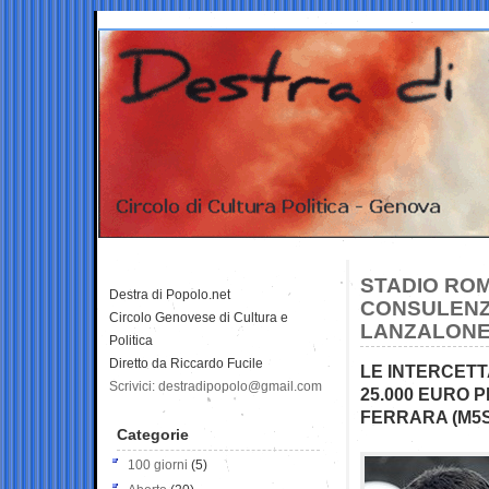
STADIO ROMA
Destra di Popolo.net
CONSULENZE
Circolo Genovese di Cultura e
LANZALON
Politica
Diretto da Riccardo Fucile
LE INTERCETTA
Scrivici: destradipopolo@gmail.com
25.000 EURO P
FERRARA (M5S
Categorie
100 giorni
(5)