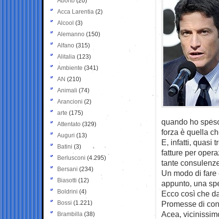
Aborto
(20)
Acca Larentia
(2)
Alcool
(3)
Alemanno
(150)
Alfano
(315)
Alitalia
(123)
Ambiente
(341)
AN
(210)
Animali
(74)
Arancioni
(2)
arte
(175)
quando ho speso 
Attentato
(329)
forza è quella ch
Auguri
(13)
E, infatti, quasi
Batini
(3)
fatture per opera
Berlusconi
(4.295)
tante consulenze
Bersani
(234)
Un modo di fare 
Biasotti
(12)
appunto, una spe
Boldrini
(4)
Ecco così che dal
Bossi
(1.221)
Promesse di con
Acea, vicinissim
Brambilla
(38)