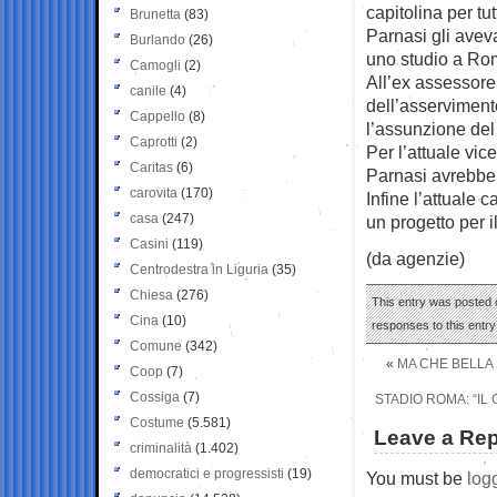
capitolina per tut
Brunetta
(83)
Parnasi gli aveva
Burlando
(26)
uno studio a Ro
Camogli
(2)
All’ex assessore
canile
(4)
dell’asserviment
Cappello
(8)
l’assunzione del 
Caprotti
(2)
Per l’attuale vi
Caritas
(6)
Parnasi avrebbe e
carovita
(170)
Infine l’attuale
casa
(247)
un progetto per i
Casini
(119)
(da agenzie)
Centrodestra in Liguria
(35)
Chiesa
(276)
This entry was posted 
Cina
(10)
responses to this entr
Comune
(342)
«
MA CHE BELLA 
Coop
(7)
Cossiga
(7)
STADIO ROMA: “IL
Costume
(5.581)
Leave a Rep
criminalità
(1.402)
democratici e progressisti
(19)
You must be
log