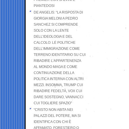
PIANTEDOSI
DE ANGELIS: “LA RISPOSTA DI
GIORGIA MELONI A PEDRO
SANCHEZ SI COMPRENDE
SOLO CON LA LENTE
DELL’IDEOLOGIA E DEL
CALCOLO: LE POLITICHE
DELL’IMMIGRAZIONE COME
TERRENO IDENTITARIO SU CUI
RIBADIRE L’APPARTENENZA
AL MONDO MAGA E COME
CONTINUAZIONE DELLA
POLITICA INTERNA CON ALTRI
MEZZI. INSOMMA, TRUMP CUI
RIBADIRE FEDELTÀ, VOX CUI
DARE SOSTEGNO, VANNACCI
CUI TOGLIERE SPAZIO”
“CRISTO NON ABITA NEI
PALAZZI DEL POTERE, MA SI
IDENTIFICA CON CHI È
AFFAMATO, FORESTIERO O