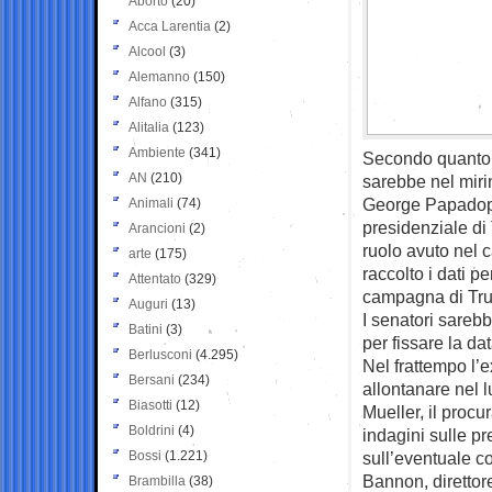
Aborto
(20)
Acca Larentia
(2)
Alcool
(3)
Alemanno
(150)
Alfano
(315)
Alitalia
(123)
Ambiente
(341)
Secondo quanto r
AN
(210)
sarebbe nel mirin
George Papadopo
Animali
(74)
presidenziale di 
Arancioni
(2)
ruolo avuto nel 
arte
(175)
raccolto i dati p
Attentato
(329)
campagna di Tr
Auguri
(13)
I senatori sarebb
Batini
(3)
per fissare la da
Berlusconi
(4.295)
Nel frattempo l’e
Bersani
(234)
allontanare nel 
Biasotti
(12)
Mueller, il procu
Boldrini
(4)
indagini sulle p
Bossi
(1.221)
sull’eventuale c
Bannon, direttore
Brambilla
(38)