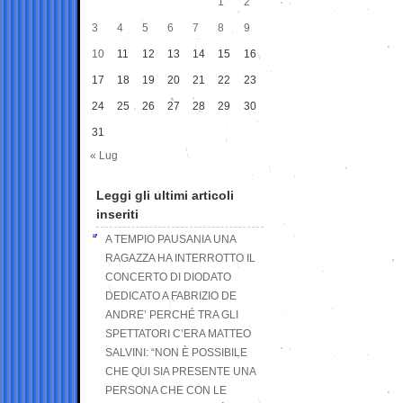
1
2
3
4
5
6
7
8
9
10
11
12
13
14
15
16
17
18
19
20
21
22
23
24
25
26
27
28
29
30
31
« Lug
Leggi gli ultimi articoli
inseriti
A TEMPIO PAUSANIA UNA
RAGAZZA HA INTERROTTO IL
CONCERTO DI DIODATO
DEDICATO A FABRIZIO DE
ANDRE’ PERCHÉ TRA GLI
SPETTATORI C’ERA MATTEO
SALVINI: “NON È POSSIBILE
CHE QUI SIA PRESENTE UNA
PERSONA CHE CON LE