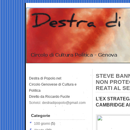
STEVE BANN
Destra di Popolo.net
NON PROTE
Circolo Genovese di Cultura e
REATI AL S
Politica
Diretto da Riccardo Fucile
L’EX STRATEG
Scrivici: destradipopolo@gmail.com
CAMBRIDGE A
Categorie
100 giorni
(5)