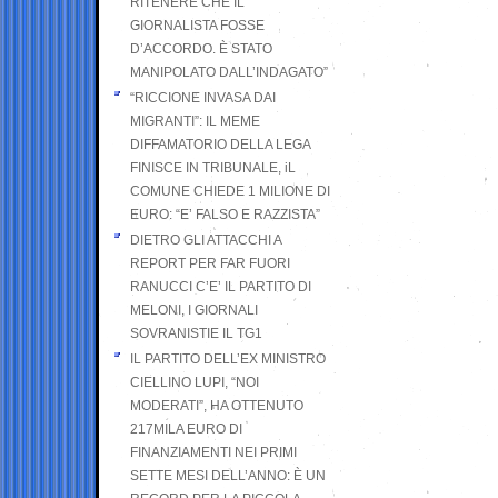
RITENERE CHE IL
GIORNALISTA FOSSE
D’ACCORDO. È STATO
MANIPOLATO DALL’INDAGATO”
“RICCIONE INVASA DAI
MIGRANTI”: IL MEME
DIFFAMATORIO DELLA LEGA
FINISCE IN TRIBUNALE, iL
COMUNE CHIEDE 1 MILIONE DI
EURO: “E’ FALSO E RAZZISTA”
DIETRO GLI ATTACCHI A
REPORT PER FAR FUORI
RANUCCI C’E’ IL PARTITO DI
MELONI, I GIORNALI
SOVRANISTIE IL TG1
IL PARTITO DELL’EX MINISTRO
CIELLINO LUPI, “NOI
MODERATI”, HA OTTENUTO
217MILA EURO DI
FINANZIAMENTI NEI PRIMI
SETTE MESI DELL’ANNO: È UN