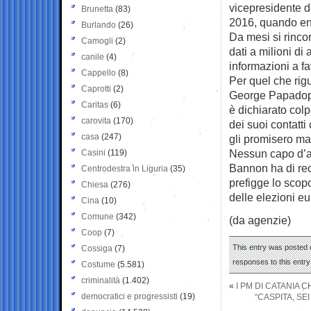
vicepresidente d
Brunetta
(83)
2016, quando ent
Burlando
(26)
Da mesi si rincorr
Camogli
(2)
dati a milioni di
canile
(4)
informazioni a fa
Cappello
(8)
Per quel che rigu
Caprotti
(2)
George Papadopou
Caritas
(6)
è dichiarato colp
carovita
(170)
dei suoi contatt
casa
(247)
gli promisero ma
Nessun capo d’a
Casini
(119)
Bannon ha di re
Centrodestra in Liguria
(35)
prefigge lo scopo
Chiesa
(276)
delle elezioni e
Cina
(10)
Comune
(342)
(da agenzie)
Coop
(7)
This entry was posted 
Cossiga
(7)
responses to this entr
Costume
(5.581)
criminalità
(1.402)
«
I PM DI CATANIA 
democratici e progressisti
(19)
“CASPITA, SE