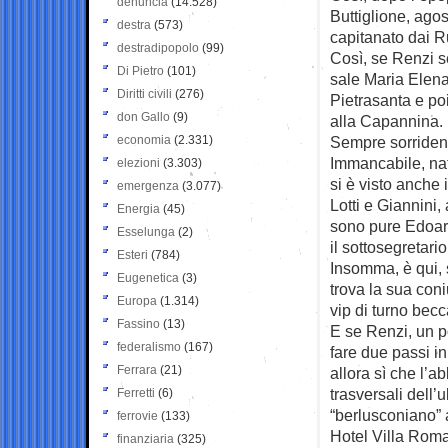
denuncia
(14.528)
Buttiglione, ago
destra
(573)
capitanato dai Rut
destradipopolo
(99)
Così, se Renzi se
Di Pietro
(101)
sale Maria Elena
Diritti civili
(276)
Pietrasanta e poi
don Gallo
(9)
alla Capannina.
economia
(2.331)
Sempre sorrident
Immancabile, nat
elezioni
(3.303)
si è visto anche i
emergenza
(3.077)
Lotti e Giannini,
Energia
(45)
sono pure Edoar
Esselunga
(2)
il sottosegretari
Esteri
(784)
Insomma, è qui, s
Eugenetica
(3)
trova la sua coni
Europa
(1.314)
vip di turno becc
Fassino
(13)
E se Renzi, un p
federalismo
(167)
fare due passi i
Ferrara
(21)
allora sì che l’a
trasversali del
Ferretti
(6)
“berlusconiano”
ferrovie
(133)
Hotel Villa Roma
finanziaria
(325)