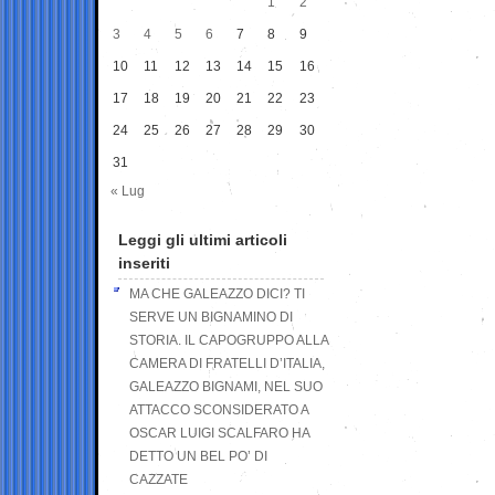
1
2
3
4
5
6
7
8
9
10
11
12
13
14
15
16
17
18
19
20
21
22
23
24
25
26
27
28
29
30
31
« Lug
Leggi gli ultimi articoli
inseriti
MA CHE GALEAZZO DICI? TI
SERVE UN BIGNAMINO DI
STORIA. IL CAPOGRUPPO ALLA
CAMERA DI FRATELLI D’ITALIA,
GALEAZZO BIGNAMI, NEL SUO
ATTACCO SCONSIDERATO A
OSCAR LUIGI SCALFARO HA
DETTO UN BEL PO’ DI
CAZZATE