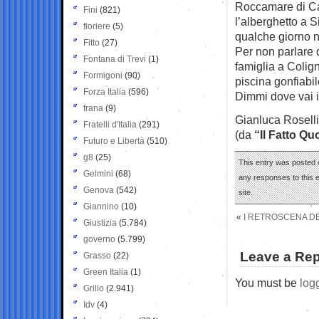
Roccamare di Cas
Fini
(821)
l’alberghetto a 
fioriere
(5)
qualche giorno n
Fitto
(27)
Per non parlare 
Fontana di Trevi
(1)
famiglia a Colign
Formigoni
(90)
piscina gonfiabil
Forza Italia
(596)
Dimmi dove vai in
frana
(9)
Gianluca Roselli
Fratelli d'Italia
(291)
(da
“Il Fatto Qu
Futuro e Libertà
(510)
g8
(25)
This entry was posted o
Gelmini
(68)
any responses to this 
Genova
(542)
site.
Giannino
(10)
«
I RETROSCENA DE
Giustizia
(5.784)
governo
(5.799)
Leave a Rep
Grasso
(22)
Green Italia
(1)
You must be
log
Grillo
(2.941)
Idv
(4)