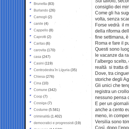
Sul tavolo, secon
Brunetta
(83)
consiglio dei mi
Burlando
(26)
Come gli ha sugg
Camogli
(2)
volta, senza scad
canile
(4)
Forse vedrà il m
Cappello
(8)
della riforma del
fine settimana, è
Caprotti
(2)
Roma e fare il p
Caritas
(6)
Questi sono luogh
carovita
(170)
le vacanze da ra
casa
(247)
l’albergo scelto
Casini
(119)
realtà si tratta d
Centrodestra in Liguria
(35)
Dove, tra cinguet
Chiesa
(276)
storiche degli Agn
Cina
(10)
Gli unici che ten
Comune
(342)
registra un croll
Coop
(7)
nessuno pensa di
E per un giornali
Cossiga
(7)
anche a cento eu
Costume
(5.581)
meno, in compens
criminalità
(1.402)
Versilia sono torna
democratici e progressisti
(19)
Così, dopo l’epo