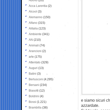
Aborto
(20)
Acca Larentia
(2)
Alcool
(3)
Alemanno
(150)
Alfano
(315)
Alitalia
(123)
Ambiente
(341)
AN
(210)
Animali
(74)
Arancioni
(2)
arte
(175)
Attentato
(329)
Auguri
(13)
Batini
(3)
Berlusconi
(4.295)
Bersani
(234)
Biasotti
(12)
Boldrini
(4)
e siamo sicuri c
Bossi
(1.221)
azzardate.
Brambilla
(38)