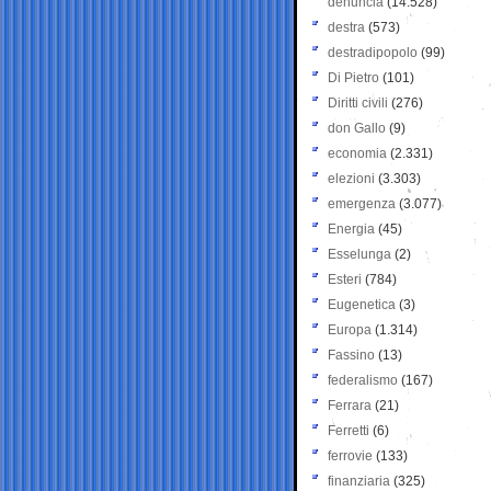
denuncia
(14.528)
destra
(573)
destradipopolo
(99)
Di Pietro
(101)
Diritti civili
(276)
don Gallo
(9)
economia
(2.331)
elezioni
(3.303)
emergenza
(3.077)
Energia
(45)
Esselunga
(2)
Esteri
(784)
Eugenetica
(3)
Europa
(1.314)
Fassino
(13)
federalismo
(167)
Ferrara
(21)
Ferretti
(6)
ferrovie
(133)
finanziaria
(325)