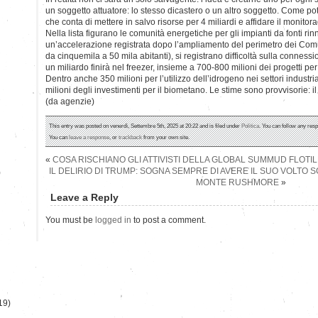
un soggetto attuatore: lo stesso dicastero o un altro soggetto. Come p
che conta di mettere in salvo risorse per 4 miliardi e affidare il monitor
Nella lista figurano le comunità energetiche per gli impianti da fonti rinn
un’accelerazione registrata dopo l’ampliamento del perimetro dei Comuni
da cinquemila a 50 mila abitanti), si registrano difficoltà sulla connessi
un miliardo finirà nel freezer, insieme a 700-800 milioni dei progetti per 
Dentro anche 350 milioni per l’utilizzo dell’idrogeno nei settori industria
milioni degli investimenti per il biometano. Le stime sono provvisorie: il t
(da agenzie)
This entry was posted on venerdì, Settembre 5th, 2025 at 20:22 and is filed under
Politica
. You can follow any resp
You can
leave a response
, or
trackback
from your own site.
«
COSA RISCHIANO GLI ATTIVISTI DELLA GLOBAL SUMMUD FLOTIL
IL DELIRIO DI TRUMP: SOGNA SEMPRE DI AVERE IL SUO VOLTO 
)
MONTE RUSHMORE
»
Leave a Reply
You must be
logged in
to post a comment.
19)