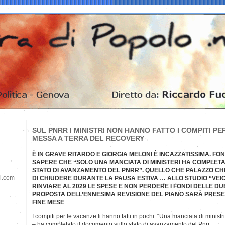
SUL PNRR I MINISTRI NON HANNO FATTO I COMPITI PE
MESSA A TERRA DEL RECOVERY
È IN GRAVE RITARDO E GIORGIA MELONI È INCAZZATISSIMA. F
SAPERE CHE “SOLO UNA MANCIATA DI MINISTERI HA COMPLET
STATO DI AVANZAMENTO DEL PNRR”. QUELLO CHE PALAZZO C
il.com
DI CHIUDERE DURANTE LA PAUSA ESTIVA … ALLO STUDIO “VEIC
RINVIARE AL 2029 LE SPESE E NON PERDERE I FONDI DELLE D
PROPOSTA DELL’ENNESIMA REVISIONE DEL PIANO SARÀ PRES
FINE MESE
I compiti per le vacanze li hanno fatti in pochi. “Una manciata di ministr
– ha completato il documento sullo stato di avanzamento del Pnrr.