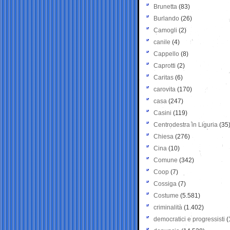
Brunetta
(83)
Burlando
(26)
Camogli
(2)
canile
(4)
Cappello
(8)
Caprotti
(2)
Caritas
(6)
carovita
(170)
casa
(247)
Casini
(119)
Centrodestra in Liguria
(35
Chiesa
(276)
Cina
(10)
Comune
(342)
Coop
(7)
Cossiga
(7)
Costume
(5.581)
criminalità
(1.402)
democratici e progressisti
(