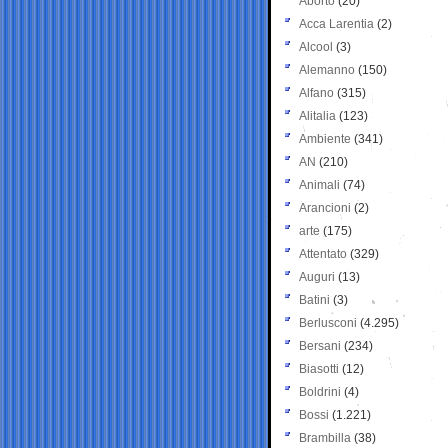
Aborto
(20)
Acca Larentia
(2)
Alcool
(3)
Alemanno
(150)
Alfano
(315)
Alitalia
(123)
Ambiente
(341)
AN
(210)
Animali
(74)
Arancioni
(2)
arte
(175)
Attentato
(329)
Auguri
(13)
Batini
(3)
Berlusconi
(4.295)
Bersani
(234)
Biasotti
(12)
Boldrini
(4)
Bossi
(1.221)
Brambilla
(38)