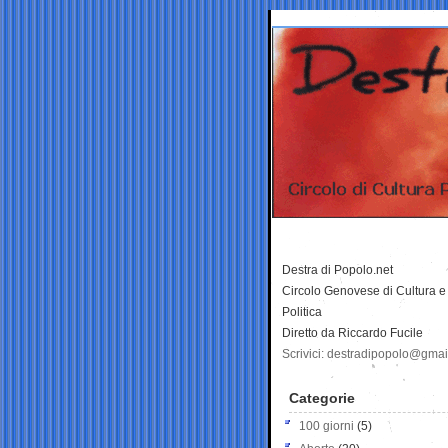
Destra di Popolo.net
Circolo Genovese di Cultura e
Politica
Diretto da Riccardo Fucile
Scrivici: destradipopolo@gma
Categorie
100 giorni
(5)