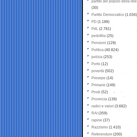
partito del popolo della libe
(30)
Partito Democratico
(1.034)
PD
(1.188)
PdL
(2.781)
pedofilia
(25)
Pensioni
(129)
Politica
(40.824)
polizia
(253)
Porto
(12)
povertà
(502)
Presepe
(14)
Primarie
(149)
Prodi
(52)
Provincia
(139)
radici e valori
(3.682)
RAI
(359)
rapine
(37)
Razzismo
(1.410)
Referendum
(200)