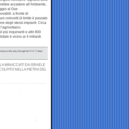
otrebbe accadere all’Ambiente,
aggio al Gse.
ovabili: a fronte di
 coinvolti (il limite è passato
one degli stessi impianti. Circa
l’agrivoltaico.
li più inquinanti e altri 800
otale è vicino ai 4 miliardi.
onses to this entry through the
RSS 2.0
feed.
LA MINACCIATI DA ISRAELE
SCOLPITO NELLA PIETRA DEL