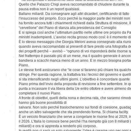
Quello che Palazzo Chigi aveva raccomandato di chiudere durante la
pausa estiva non è un report qualsiasi.
Ballano miliardi. Da consegnare agli altri dicasteri, certificando di fatto
l’insuccesso del proprio. Ecco perché la maggior parte dei ministri non
ha fornito ancora tutti i chiarimenti richiesti dalla Struttura di missione, il
“cervellone” del Piano di stanza alla presidenza del Consiglio
E si spiega così anche l’ultimatum partito nelle ultime ore proprio da P
ministri inadempienti. L’avviso recita grosso modo così: è il momento di 
È lo stesso messaggio che Giorgia Meloni aveva consegnato alla riuni
quando aveva raccomandato ai presenti di fare presto una fotografia d
dei progetti perché – avvisò – “ognuno di voi risponderà delle risorse 
Nel frattempo è passato più di un mese, ma il quadro generale è ancor
bandiera a scacchi manca meno di un anno. E in mezzo bisogna portare
Piano.
Le stesse fonti assicurano che “le cose si faranno più chiare tra qualch
stringe. Per questa ragione, la trattativa tra i tecnici del governo e qu
si sta intensificando negli ultimi giorni. L’obiettivo è concordare quante 
Piano prima dell’invio della proposta di revisione a fine settembre. In qu
punta a incassare il via libera della Ue entro ottobre e avere almeno d
completare il nuovo Piano.
A fronte di obiettivi, quelli della nona e decima rata, che saranno rimodu
hanno già buone possibilità di
salvarsi. Non solo perché traslocheranno sui fondi di coesione, guada
anche un altro salvagente che sta prendendo forma. Si chiama facilty.
È un veicolo finanziario che serve a congelare le risorse fino al 2029, i
il 2026. L’Italia lo conosce bene perché l’ha riempito già con 8 miliardi
miliardi) e ora si appresta a renderlo più corposo.
In realtà non ci sarà un solo salvagente: l’idea è crearne uno per ogni