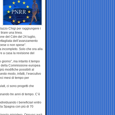
alazzo Chigi per raggiungere i
tirare una linea.
one del Cdm del 24 luglio,
ettagliata dell’avanzamento
spese o non spese”.
a incompleto. Solo che ora alla
 a casa la revisione del
e giorno”, ma intanto il tempo
elli della Commissione europea
più modifiche possibili al
esto modo, infatti, l’esecutivo
ieci mesi di tempo per
lati, ci sono progetti che
gnando tre anni di tempo. C’è
ndividuando i beneficiari entro
 (la Spagna con più di 70
 singolo ministero. Ognuno avrà