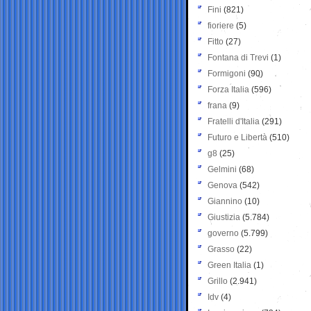
Fini
(821)
fioriere
(5)
Fitto
(27)
Fontana di Trevi
(1)
Formigoni
(90)
Forza Italia
(596)
frana
(9)
Fratelli d'Italia
(291)
Futuro e Libertà
(510)
g8
(25)
Gelmini
(68)
Genova
(542)
Giannino
(10)
Giustizia
(5.784)
governo
(5.799)
Grasso
(22)
Green Italia
(1)
Grillo
(2.941)
Idv
(4)