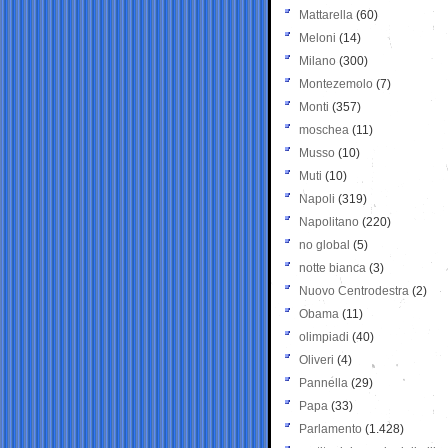
Mattarella
(60)
Meloni
(14)
Milano
(300)
Montezemolo
(7)
Monti
(357)
moschea
(11)
Musso
(10)
Muti
(10)
Napoli
(319)
Napolitano
(220)
no global
(5)
notte bianca
(3)
Nuovo Centrodestra
(2)
Obama
(11)
olimpiadi
(40)
Oliveri
(4)
Pannella
(29)
Papa
(33)
Parlamento
(1.428)