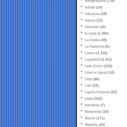
Immigrazione
(734)
indulto
(14)
inflazione
(26)
Ingroia
(15)
Interviste
(16)
la casta
(1.394)
La Destra
(45)
La Sapienza
(5)
Lavoro
(1.316)
LegaNord
(2.411)
Letta Enrico
(154)
Liberi e Uguali
(10)
Libia
(68)
Libri
(33)
Liguria Futurista
(25)
mafia
(543)
manifesto
(7)
Margherita
(16)
Maroni
(171)
Mastella
(16)