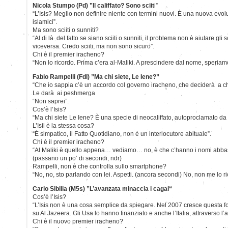
Nicola Stumpo (Pd) ”Il califfato? Sono sciit
i”
“L’Isis? Meglio non definire niente con termini nuovi. È una nuova evol
islamici”.
Ma sono sciiti o sunniti?
“Al di là del fatto se siano sciiti o sunniti, il problema non è aiutare gli sci
viceversa. Credo sciiti, ma non sono sicuro”.
Chi è il premier iracheno?
“Non lo ricordo. Prima c’era al-Maliki. A prescindere dal nome, speriam
Fabio Rampelli (FdI) ”Ma chi siete, Le Iene?”
“Che io sappia c’è un accordo col governo iracheno, che deciderà a chi
Le darà ai peshmerga
“Non saprei”.
Cos’è l’Isis?
“Ma chi siete Le Iene? È una specie di neocaliffato, autoproclamato da u
L’Isil è la stessa cosa?
“È simpatico, il Fatto Quotidiano, non è un interlocutore abituale”.
Chi è il premier iracheno?
“Al Maliki è quello appena… vediamo… no, è che c’hanno i nomi abba
(passano un po’ di secondi, ndr)
Rampelli, non è che controlla sullo smartphone?
“No, no, sto parlando con lei. Aspetti. (ancora secondi) No, non me lo ri
Carlo Sibilia (M5s) ”L’avanzata minaccia i cagai“
Cos’è l’Isis?
“L’Isis non è una cosa semplice da spiegare. Nel 2007 cresce questa forz
su Al Jazeera. Gli Usa lo hanno finanziato e anche l’Italia, attraverso l’
Chi è il nuovo premier iracheno?