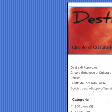
Destra di Popolo.net
Circolo Genovese di Cultura e
Politica
Diretto da Riccardo Fucile
Scrivici: destradipopolo@gma
Categorie
100 giorni
(5)