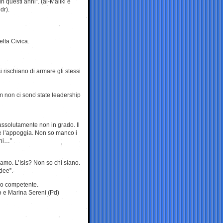
n questi anni”. (al-Maliki è
dr).
elta Civica.
 rischiano di armare gli stessi
m non ci sono state leadership
assolutamente non in grado. Il
he l’appoggia. Non so manco i
eni…”
iamo. L’Isis? Non so chi siano.
dee”.
do competente.
no e Marina Sereni (Pd)