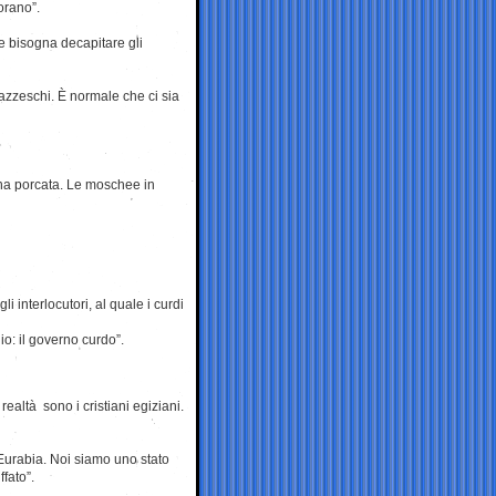
Corano”.
e bisogna decapitare gli
pazzeschi. È normale che ci sia
 una porcata. Le moschee in
i interlocutori, al quale i curdi
io: il governo curdo”.
 realtà sono i cristiani egiziani.
l’Eurabia. Noi siamo uno stato
ffato”.