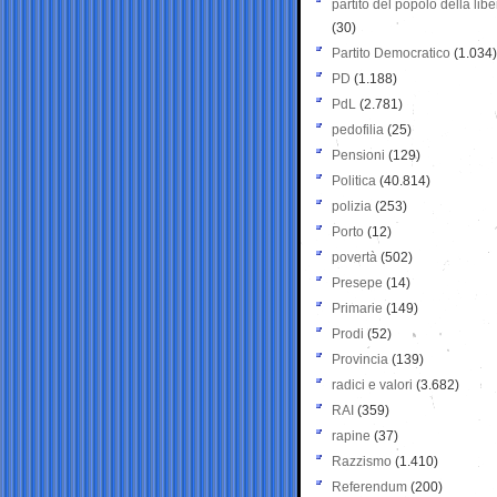
partito del popolo della libe
(30)
Partito Democratico
(1.034)
PD
(1.188)
PdL
(2.781)
pedofilia
(25)
Pensioni
(129)
Politica
(40.814)
polizia
(253)
Porto
(12)
povertà
(502)
Presepe
(14)
Primarie
(149)
Prodi
(52)
Provincia
(139)
radici e valori
(3.682)
RAI
(359)
rapine
(37)
Razzismo
(1.410)
Referendum
(200)