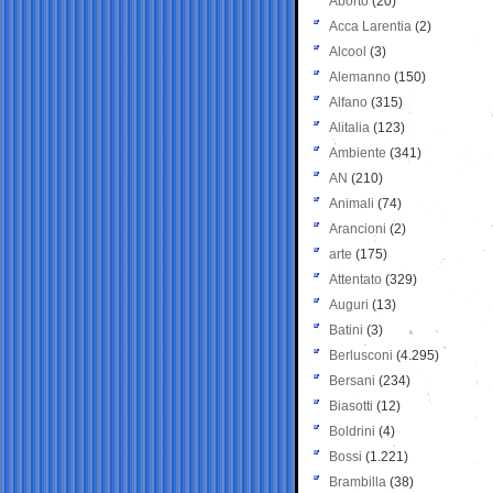
Aborto
(20)
Acca Larentia
(2)
Alcool
(3)
Alemanno
(150)
Alfano
(315)
Alitalia
(123)
Ambiente
(341)
AN
(210)
Animali
(74)
Arancioni
(2)
arte
(175)
Attentato
(329)
Auguri
(13)
Batini
(3)
Berlusconi
(4.295)
Bersani
(234)
Biasotti
(12)
Boldrini
(4)
Bossi
(1.221)
Brambilla
(38)