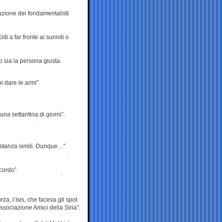
uzione dei fondamentalisti
iti a far fronte ai sunniti o
o sia la persona giusta.
 dare le armi”.
na settantina di giorni”.
stanza simili. Dunque…”
cordo”.
a, l’Isis, che faceva gli spot
associazione Amici della Siria”.