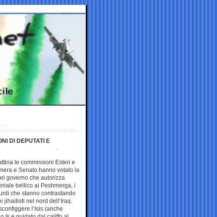
NI DI DEPUTATI E
ttina le commissioni Esteri e
mera e Senato hanno votato la
del governo che autorizza
teriale bellico ai Peshmerga, i
curdi che stanno contrastando
 jihadisti nel nord dell’Iraq.
 sconfiggere l’Isis (anche
o Is e guidato dal califfo al