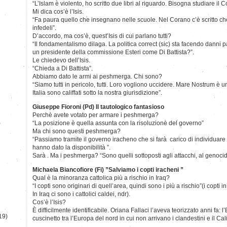
“L’Islam è violento, ho scritto due libri al riguardo. Bisogna studiare il 
Mi dica cos’è l’Isis.
“Fa paura quello che insegnano nelle scuole. Nel Corano c’è scritto ch
infedeli”.
D’accordo, ma cos’è, quest’Isis di cui parlano tutti?
“Il fondamentalismo dilaga. La politica correct (sic) sta facendo danni 
un presidente della commissione Esteri come Di Battista?”.
Le chiedevo dell’Isis.
“Chieda a Di Battista”.
Abbiamo dato le armi ai peshmerga. Chi sono?
“Siamo tutti in pericolo, tutti. Loro vogliono uccidere. Mare Nostrum è
Italia sono califfati sotto la nostra giurisdizione”.
Giuseppe Fioroni (Pd) Il tautologico fantasioso
Perchè avete votato per armare i peshmerga?
)
“La posizione è quella assunta con la risoluzione del governo”
Ma chi sono questi peshmerga?
“Passiamo tramite il governo iracheno che si farà carico di individuare gl
hanno dato la disponibilità ”.
Sarà . Ma i peshmerga? “Sono quelli sottoposti agli attacchi, al genocid
Michaela Biancofiore (Fi) ”Salviamo i copti iracheni ”
Qual è la minoranza cattolica più a rischio in Iraq?
“I copti sono originari di quell’area, quindi sono i più a rischio”(i copti in
In Iraq ci sono i cattolici caldei, ndr).
Cos’è l’Isis?
È difficilmente identificabile. Oriana Fallaci l’aveva teorizzato anni fa: 
19)
cuscinetto tra l’Europa del nord in cui non arrivano i clandestini e il Cali