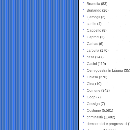
Brunetta
(83)
Burlando
(26)
Camogli
(2)
canile
(4)
Cappello
(8)
Caprotti
(2)
Caritas
(6)
carovita
(170)
casa
(247)
Casini
(119)
Centrodestra in Liguria
(35
Chiesa
(276)
Cina
(10)
Comune
(342)
Coop
(7)
Cossiga
(7)
Costume
(5.581)
criminalità
(1.402)
democratici e progressisti
(