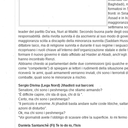
Baghdadi), m
formatosi in 
fronti: in Sir
Assad e in Ir
maggioranza 
settimana sco
leader del partito Da’wa, Nuri al-Maliki. Secondo buona parte degli osse
responsabilità della rivolta sunnita è da ascriversi al suo modo di gove
maggioranza sciita a discapito della minoranza sunnita (Saddam Hussei
dittatore laico, ma di religione sunnita e durante il suo regime i segua
ricoprivano i ruoli chiave all’interno dell’organizzazione statale e delle 
formare il nuovo governo è stato affidato ad Haider al-Abadi, anch’egli
hanno incontrato Renzi.
Abbiamo chiesto ai parlamentari delle due commissioni (più qualche est
come “competente”) di spiegare ai lettori i rudimenti della situazione p
riceverà le armi, quali armamenti verranno inviati, chi sono i terroristi de
combatte, quali sono le minoranze a rischio.
Sergio Divina (Lega Nord) Jihadisti sui barconi
Senatore, chi sono i peshmerga che stiamo armando?
“È difficile capire, chi sta di qua, chi di là ”.
Certo, ma chi sono i peshmerga?
“Il pericolo è enorme. Ai jihadisti basta andare sulle coste libiche, salta
azioni di disturbo”.
Ok, ma chi sono i peshmerga?
“Voi giornalisti avete l’obbligo di scavare oltre la superficie. Io mi fermo 
Daniela Santanchè (Fi) Te lo do io, l’Isis