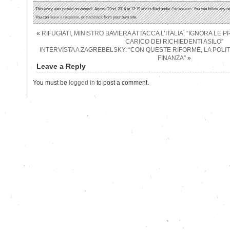
This entry was posted on venerdì, Agosto 22nd, 2014 at 12:19 and is filed under
Parlamento
. You can follow any r
You can
leave a response
, or
trackback
from your own site.
«
RIFUGIATI, MINISTRO BAVIERA ATTACCA L’ITALIA: “IGNORA L
CARICO DEI RICHIEDENTI ASILO”
INTERVISTA A ZAGREBELSKY: “CON QUESTE RIFORME, LA POLIT
FINANZA”
»
Leave a Reply
You must be
logged in
to post a comment.