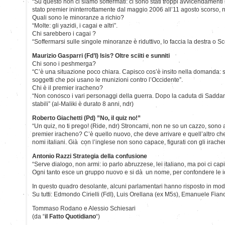
“Su questo non ci siamo soffermati: ci sono stati troppi avvicendamenti i
stato premier ininterrottamente dal maggio 2006 all’11 agosto scorso, n
Quali sono le minoranze a richio?
“Molte: gli yazidi, i cagai e altri”.
Chi sarebbero i cagai ?
“Soffermarsi sulle singole minoranze è riduttivo, lo faccia la destra o Sc
Maurizio Gasparri (Fd’I) Isis? Oltre sciiti e sunniti
Chi sono i peshmerga?
“C’è una situazione poco chiara. Capisco cos’è insito nella domanda: si
soggetti che poi usano le munizioni contro l’Occidente”.
Chi è il premier iracheno?
“Non conosco i vari personaggi della guerra. Dopo la caduta di Sadda
stabili” (al-Maliki è durato 8 anni, ndr)
Roberto Giachetti (Pd) ”No, il quiz no!”
“Un quiz, no ti prego! (Ride, ndr) Stroncami, non ne so un cazzo, sono 
premier iracheno? C’è quello nuovo, che deve arrivare e quell’altro c
nomi italiani. Già con l’inglese non sono capace, figurati con gli irach
Antonio Razzi Strategia della confusione
“Serve dialogo, non armi: io parlo abruzzese, lei italiano, ma poi ci cap
Ogni tanto esce un gruppo nuovo e si dà un nome, per confondere le i
In questo quadro desolante, alcuni parlamentari hanno risposto in mo
Su tutti: Edmondo Cirielli (FdI), Luis Orellana (ex M5s), Emanuele Fia
Tommaso Rodano e Alessio Schiesari
(da “
il Fatto Quotidiano
“)