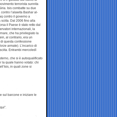
ovimento terrorista sunnita
Siria. Isis combatte su due
ia contro l’alawita Bashar al-
aq contro il governo a
sciita. Dal 2006 fino alla
rsa il Paese è stato retto dal
rvatori internazionali, la
rnare, che ha privilegiato la
n, al contrario, era un
ci di questa confessione
forze armate). L’incarico di
 sciita. Entrambi mercoledì
erno, che si è autoqualificato
er la quale hanno votato: chi
ll’Isis, in quali zone si
re sul barcone e iniziare le
qui”.