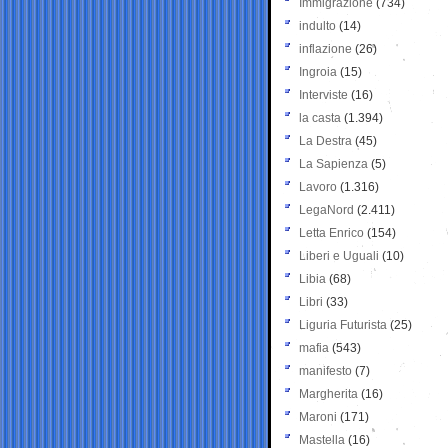
Immigrazione
(734)
indulto
(14)
inflazione
(26)
Ingroia
(15)
Interviste
(16)
la casta
(1.394)
La Destra
(45)
La Sapienza
(5)
Lavoro
(1.316)
LegaNord
(2.411)
Letta Enrico
(154)
Liberi e Uguali
(10)
Libia
(68)
Libri
(33)
Liguria Futurista
(25)
mafia
(543)
manifesto
(7)
Margherita
(16)
Maroni
(171)
Mastella
(16)