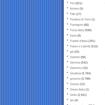
Fini
(821)
fioriere
(5)
Fitto
(27)
Fontana di Trevi
(1)
Formigoni
(90)
Forza Italia
(596)
frana
(9)
Fratelli d'Italia
(291)
Futuro e Libertà
(510)
g8
(25)
Gelmini
(68)
Genova
(542)
Giannino
(10)
Giustizia
(5.784)
governo
(5.799)
Grasso
(22)
Green Italia
(1)
Grillo
(2.941)
Idv
(4)