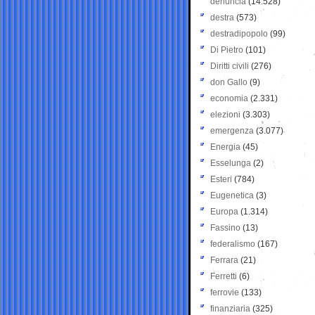
denuncia
(14.528)
destra
(573)
destradipopolo
(99)
Di Pietro
(101)
Diritti civili
(276)
don Gallo
(9)
economia
(2.331)
elezioni
(3.303)
emergenza
(3.077)
Energia
(45)
Esselunga
(2)
Esteri
(784)
Eugenetica
(3)
Europa
(1.314)
Fassino
(13)
federalismo
(167)
Ferrara
(21)
Ferretti
(6)
ferrovie
(133)
finanziaria
(325)