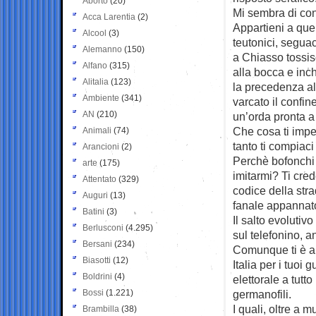
Aborto
(20)
Mi sembra di cono
Acca Larentia
(2)
Appartieni a quel
Alcool
(3)
teutonici, segua
Alemanno
(150)
a Chiasso tossi
Alfano
(315)
alla bocca e inc
Alitalia
(123)
la precedenza a
Ambiente
(341)
varcato il confin
AN
(210)
un’orda pronta a 
Che cosa ti imped
Animali
(74)
tanto ti compiaci
Arancioni
(2)
Perchè bofonchi «
arte
(175)
imitarmi? Ti cre
Attentato
(329)
codice della str
Auguri
(13)
fanale appannat
Batini
(3)
Il salto evoluti
Berlusconi
(4.295)
sul telefonino, a
Bersani
(234)
Comunque ti è a
Biasotti
(12)
Italia per i tuoi 
Boldrini
(4)
elettorale a tutto
Bossi
(1.221)
germanofili.
I quali, oltre a 
Brambilla
(38)