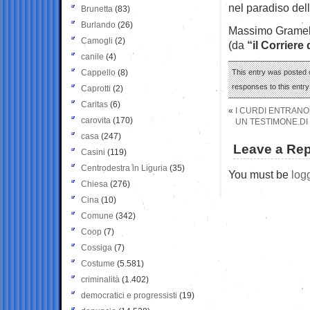
nel paradiso dell
Brunetta
(83)
Burlando
(26)
Massimo Gramell
Camogli
(2)
(da
“il Corriere 
canile
(4)
Cappello
(8)
This entry was posted o
responses to this entr
Caprotti
(2)
Caritas
(6)
«
I CURDI ENTRANO 
carovita
(170)
UN TESTIMONE DI
casa
(247)
Leave a Rep
Casini
(119)
Centrodestra in Liguria
(35)
You must be
log
Chiesa
(276)
Cina
(10)
Comune
(342)
Coop
(7)
Cossiga
(7)
Costume
(5.581)
criminalità
(1.402)
democratici e progressisti
(19)