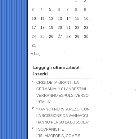
1
2
3
4
5
6
7
8
9
10
11
12
13
14
15
16
17
18
19
20
21
22
23
24
25
26
27
28
29
30
31
« Lug
Leggi gli ultimi articoli
inseriti
CRISI DEI MIGRANTI, LA
GERMANIA: “I CLANDESTINI
VERRANNO ESPULSI VERSO
L’ITALIA”
“HANNO I NERVI A PEZZI, CON
LA SCISSIONE DA VANNACCI
HANNO PERSO LA BUSSOLA”
I SOVRANISTI E
L’ISLAMOFOBIA, COME SI