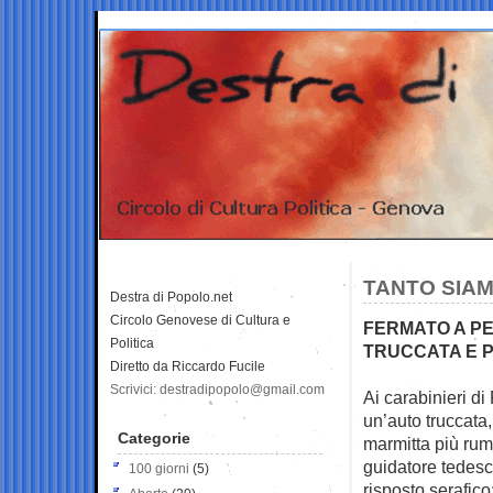
TANTO SIAMO
Destra di Popolo.net
Circolo Genovese di Cultura e
FERMATO A P
Politica
TRUCCATA E P
Diretto da Riccardo Fucile
Scrivici: destradipopolo@gmail.com
Ai carabinieri d
un’auto truccata,
Categorie
marmitta più rum
guidatore tedesc
100 giorni
(5)
risposto serafico