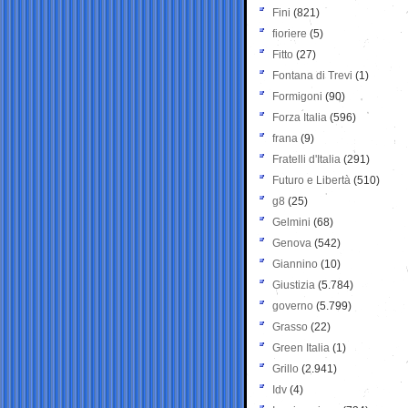
Fini
(821)
fioriere
(5)
Fitto
(27)
Fontana di Trevi
(1)
Formigoni
(90)
Forza Italia
(596)
frana
(9)
Fratelli d'Italia
(291)
Futuro e Libertà
(510)
g8
(25)
Gelmini
(68)
Genova
(542)
Giannino
(10)
Giustizia
(5.784)
governo
(5.799)
Grasso
(22)
Green Italia
(1)
Grillo
(2.941)
Idv
(4)