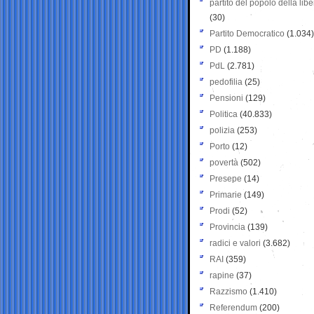
partito del popolo della libe
(30)
Partito Democratico
(1.034)
PD
(1.188)
PdL
(2.781)
pedofilia
(25)
Pensioni
(129)
Politica
(40.833)
polizia
(253)
Porto
(12)
povertà
(502)
Presepe
(14)
Primarie
(149)
Prodi
(52)
Provincia
(139)
radici e valori
(3.682)
RAI
(359)
rapine
(37)
Razzismo
(1.410)
Referendum
(200)