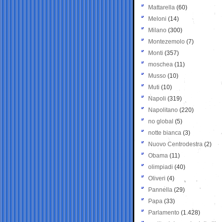
Mattarella
(60)
Meloni
(14)
Milano
(300)
Montezemolo
(7)
Monti
(357)
moschea
(11)
Musso
(10)
Muti
(10)
Napoli
(319)
Napolitano
(220)
no global
(5)
notte bianca
(3)
Nuovo Centrodestra
(2)
Obama
(11)
olimpiadi
(40)
Oliveri
(4)
Pannella
(29)
Papa
(33)
Parlamento
(1.428)