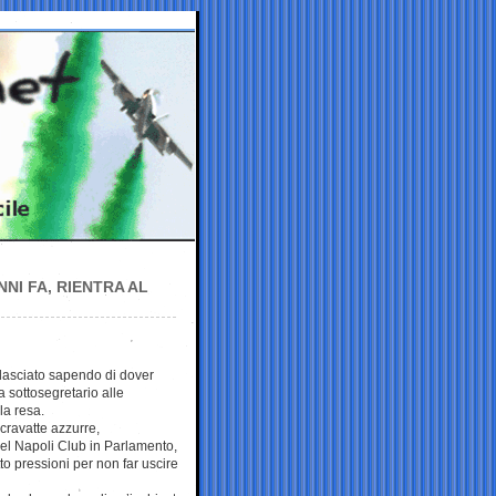
NI FA, RIENTRA AL
lasciato sapendo di dover
a sottosegretario alle
la resa.
cravatte azzurre,
del Napoli Club in Parlamento,
to pressioni per non far uscire