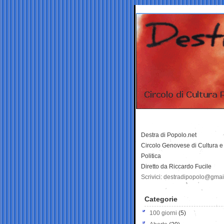
Destra di Popolo.net
Circolo Genovese di Cultura e
Politica
Diretto da Riccardo Fucile
Scrivici: destradipopolo@gma
Categorie
100 giorni
(5)