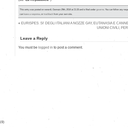
This entry was posted on venerdì, Gennaio 29th, 2016 at 21:33 and is filed under
governo
. You can follow any resp
can
leave a response
, or
trackback
from your own site.
«
EURISPES: SI’ DEGLI ITALIANI A NOZZE GAY, EUTANASIA E CANN
UNIONI CIVILI, PE
Leave a Reply
You must be
logged in
to post a comment.
)
19)