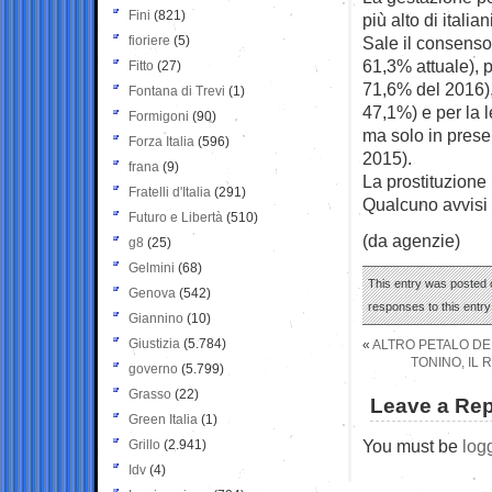
Fini
(821)
più alto di italian
fioriere
(5)
Sale il consenso
61,3% attuale), 
Fitto
(27)
71,6% del 2016),
Fontana di Trevi
(1)
47,1%) e per la l
Formigoni
(90)
ma solo in presen
Forza Italia
(596)
2015).
frana
(9)
La prostituzione
Fratelli d'Italia
(291)
Qualcuno avvisi 
Futuro e Libertà
(510)
(da agenzie)
g8
(25)
Gelmini
(68)
This entry was posted 
Genova
(542)
responses to this entr
Giannino
(10)
Giustizia
(5.784)
«
ALTRO PETALO DEL
TONINO, IL
governo
(5.799)
Grasso
(22)
Leave a Rep
Green Italia
(1)
You must be
log
Grillo
(2.941)
Idv
(4)