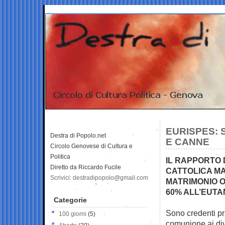
EURISPES: S
Destra di Popolo.net
E CANNE
Circolo Genovese di Cultura e
Politica
IL RAPPORTO D
Diretto da Riccardo Fucile
CATTOLICA MA
Scrivici: destradipopolo@gmail.com
MATRIMONIO O
60% ALL’EUTAN
Categorie
Sono credenti pr
100 giorni
(5)
comunione ai div