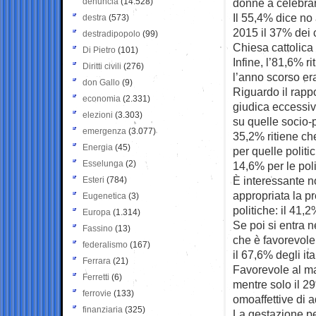
denuncia
(14.528)
donne a celebrar
Il 55,4% dice no 
destra
(573)
2015 il 37% dei c
destradipopolo
(99)
Chiesa cattolica (
Di Pietro
(101)
Infine, l’81,6% r
Diritti civili
(276)
l’anno scorso er
don Gallo
(9)
Riguardo il rappo
economia
(2.331)
giudica eccessiva
elezioni
(3.303)
su quelle socio-p
emergenza
(3.077)
35,2% ritiene ch
Energia
(45)
per quelle politi
Esselunga
(2)
14,6% per le poli
È interessante n
Esteri
(784)
appropriata la pr
Eugenetica
(3)
politiche: il 41,
Europa
(1.314)
Se poi si entra n
Fassino
(13)
che è favorevole 
federalismo
(167)
il 67,6% degli it
Ferrara
(21)
Favorevole al ma
Ferretti
(6)
mentre solo il 29
ferrovie
(133)
omoaffettive di ad
finanziaria
(325)
La gestazione pe