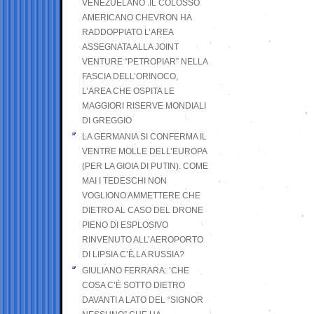
VENEZUELANO .IL COLOSSO
AMERICANO CHEVRON HA
RADDOPPIATO L’AREA
ASSEGNATA ALLA JOINT
VENTURE “PETROPIAR” NELLA
FASCIA DELL’ORINOCO,
L’AREA CHE OSPITA LE
MAGGIORI RISERVE MONDIALI
DI GREGGIO
LA GERMANIA SI CONFERMA IL
VENTRE MOLLE DELL’EUROPA
(PER LA GIOIA DI PUTIN). COME
MAI I TEDESCHI NON
VOGLIONO AMMETTERE CHE
DIETRO AL CASO DEL DRONE
PIENO DI ESPLOSIVO
RINVENUTO ALL’AEROPORTO
DI LIPSIA C’È LA RUSSIA?
GIULIANO FERRARA: ’CHE
COSA C’È SOTTO DIETRO
DAVANTI A LATO DEL “SIGNOR