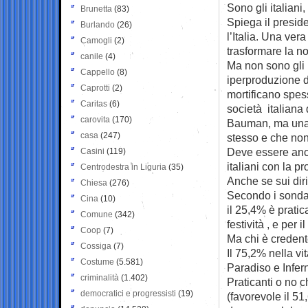
Sono gli italian
Brunetta
(83)
Spiega il preside
Burlando
(26)
l’Italia. Una ver
Camogli
(2)
trasformare la n
canile
(4)
Ma non sono gli u
Cappello
(8)
iperproduzione d
Caprotti
(2)
mortificano spess
Caritas
(6)
società italiana 
carovita
(170)
Bauman, ma una 
casa
(247)
stesso e che non
Deve essere anch
Casini
(119)
italiani con la pr
Centrodestra in Liguria
(35)
Anche se sui diri
Chiesa
(276)
Secondo i sondag
Cina
(10)
il 25,4% è pratic
Comune
(342)
festività , e per
Coop
(7)
Ma chi è creden
Cossiga
(7)
Il 75,2% nella vi
Costume
(5.581)
Paradiso e Infer
criminalità
(1.402)
Praticanti o no ch
democratici e progressisti
(19)
(favorevole il 51