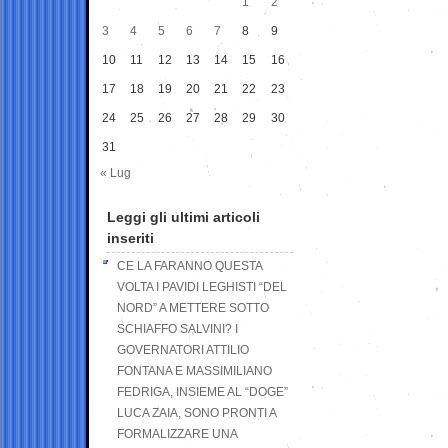
1
2
3
4
5
6
7
8
9
10
11
12
13
14
15
16
17
18
19
20
21
22
23
24
25
26
27
28
29
30
31
« Lug
Leggi gli ultimi articoli
inseriti
CE LA FARANNO QUESTA
VOLTA I PAVIDI LEGHISTI “DEL
NORD” A METTERE SOTTO
SCHIAFFO SALVINI? I
GOVERNATORI ATTILIO
FONTANA E MASSIMILIANO
FEDRIGA, INSIEME AL “DOGE”
LUCA ZAIA, SONO PRONTI A
FORMALIZZARE UNA