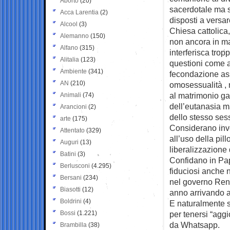
Aborto
(20)
sacerdotale ma
Acca Larentia
(2)
disposti a versare
Alcool
(3)
Chiesa cattolica
Alemanno
(150)
non ancora in ma
Alfano
(315)
interferisca troppo
Alitalia
(123)
questioni come ab
Ambiente
(341)
fecondazione assi
AN
(210)
omosessualità , 
al matrimonio ga
Animali
(74)
dell’eutanasia m
Arancioni
(2)
dello stesso ses
arte
(175)
Considerano invec
Attentato
(329)
all’uso della pil
Auguri
(13)
liberalizzazione
Batini
(3)
Confidano in Pa
Berlusconi
(4.295)
fiduciosi anche ne
Bersani
(234)
nel governo Renz
Biasotti
(12)
anno arrivando a
Boldrini
(4)
E naturalmente s
Bossi
(1.221)
per tenersi “aggi
da Whatsapp.
Brambilla
(38)