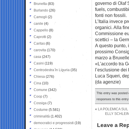
governo di Olaf 
Brunetta
(83)
fuels, combustib
Burlando
(26)
fonti non fossili.
Camogli
(2)
L’Italia invece pr
canile
(4)
organici. Alla fin
Cappello
(8)
Commissione eur
Caprotti
(2)
scettici – la Ger
Caritas
(6)
A questo punto, i
carovita
(170)
prossimo Consigl
casa
(247)
marzo a Bruxelle
«L’accordo tra Ge
Casini
(119)
l’esclusione dei
Centrodestra in Liguria
(35)
Luca Squeri, dep
Chiesa
(276)
(da agenzie)
Cina
(10)
Comune
(342)
This entry was posted 
Coop
(7)
responses to this entr
Cossiga
(7)
«
LA POLEMICA SUL
Costume
(5.581)
ELLY SCHLEIN
criminalità
(1.402)
democratici e progressisti
(19)
Leave a Rep