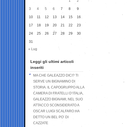
1
2
3
4
5
6
7
8
9
10
11
12
13
14
15
16
17
18
19
20
21
22
23
24
25
26
27
28
29
30
31
« Lug
Leggi gli ultimi articoli
inseriti
MA CHE GALEAZZO DICI? TI
SERVE UN BIGNAMINO DI
STORIA. IL CAPOGRUPPO ALLA
CAMERA DI FRATELLI D’ITALIA,
GALEAZZO BIGNAMI, NEL SUO
ATTACCO SCONSIDERATO A
OSCAR LUIGI SCALFARO HA
DETTO UN BEL PO’ DI
CAZZATE