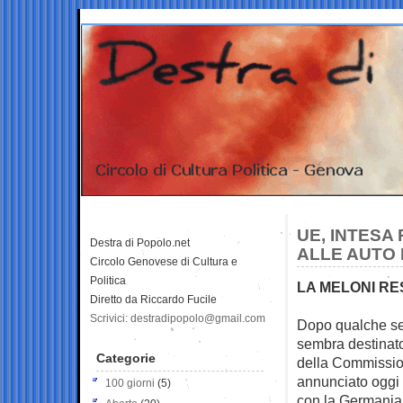
UE, INTESA
Destra di Popolo.net
ALLE AUTO 
Circolo Genovese di Cultura e
Politica
LA MELONI RE
Diretto da Riccardo Fucile
Scrivici: destradipopolo@gmail.com
Dopo qualche set
sembra destinato 
Categorie
della Commissi
annunciato oggi 
100 giorni
(5)
con la Germania s