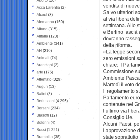
Aborto
(20)
vendita di nuove
Acca Larentia
(2)
Salvo ulteriori 
Alcool
(3)
al via libera defi
Alemanno
(150)
settimana. Allo s
Alfano
(315)
e Berlino lascia a
Alitalia
(123)
dovranno rassegn
Ambiente
(341)
della riforma.
AN
(210)
«La legge second
zero emissioni s
Animali
(74)
chiare: il Parla
Arancioni
(2)
Commissione sug
arte
(175)
Ambiente Pascal
Attentato
(329)
Martedì il voto de
Auguri
(13)
Il regolamento su
Batini
(3)
Parlamento europ
Berlusconi
(4.295)
contenute nel Gr
Bersani
(234)
l’ultimo via libe
Biasotti
(12)
Consiglio Ue.
Boldrini
(4)
Alcuni Paesi, per
Bossi
(1.221)
l’approvazione de
state soprattutto 
Brambilla
(38)