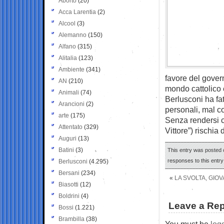
Aborto
(20)
Acca Larentia
(2)
Alcool
(3)
Alemanno
(150)
Alfano
(315)
Alitalia
(123)
Ambiente
(341)
favore del gover
AN
(210)
mondo cattolico e
Animali
(74)
Berlusconi ha fat
Arancioni
(2)
personali, mal c
arte
(175)
Senza rendersi c
Attentato
(329)
Vittore”) rischia 
Auguri
(13)
Batini
(3)
This entry was posted o
responses to this entr
Berlusconi
(4.295)
Bersani
(234)
«
LA SVOLTA, GIO
Biasotti
(12)
Boldrini
(4)
Leave a Rep
Bossi
(1.221)
Brambilla
(38)
You must be
log