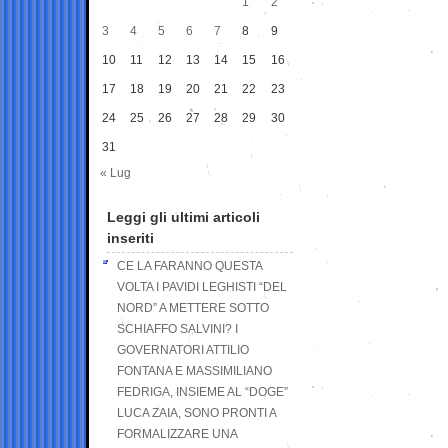
1
2
3
4
5
6
7
8
9
10
11
12
13
14
15
16
17
18
19
20
21
22
23
24
25
26
27
28
29
30
31
« Lug
Leggi gli ultimi articoli
inseriti
CE LA FARANNO QUESTA
VOLTA I PAVIDI LEGHISTI “DEL
NORD” A METTERE SOTTO
SCHIAFFO SALVINI? I
GOVERNATORI ATTILIO
FONTANA E MASSIMILIANO
FEDRIGA, INSIEME AL “DOGE”
LUCA ZAIA, SONO PRONTI A
FORMALIZZARE UNA