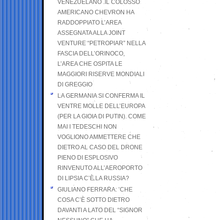
VENEZUELANO .IL COLOSSO
AMERICANO CHEVRON HA
RADDOPPIATO L’AREA
ASSEGNATA ALLA JOINT
VENTURE “PETROPIAR” NELLA
FASCIA DELL’ORINOCO,
L’AREA CHE OSPITA LE
MAGGIORI RISERVE MONDIALI
DI GREGGIO
LA GERMANIA SI CONFERMA IL
VENTRE MOLLE DELL’EUROPA
(PER LA GIOIA DI PUTIN). COME
MAI I TEDESCHI NON
VOGLIONO AMMETTERE CHE
DIETRO AL CASO DEL DRONE
PIENO DI ESPLOSIVO
RINVENUTO ALL’AEROPORTO
DI LIPSIA C’È LA RUSSIA?
GIULIANO FERRARA: ’CHE
COSA C’È SOTTO DIETRO
DAVANTI A LATO DEL “SIGNOR