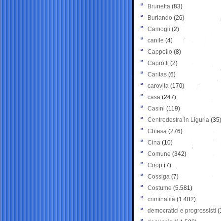
Brunetta
(83)
Burlando
(26)
Camogli
(2)
canile
(4)
Cappello
(8)
Caprotti
(2)
Caritas
(6)
carovita
(170)
casa
(247)
Casini
(119)
Centrodestra in Liguria
(35
Chiesa
(276)
Cina
(10)
Comune
(342)
Coop
(7)
Cossiga
(7)
Costume
(5.581)
criminalità
(1.402)
democratici e progressisti
(