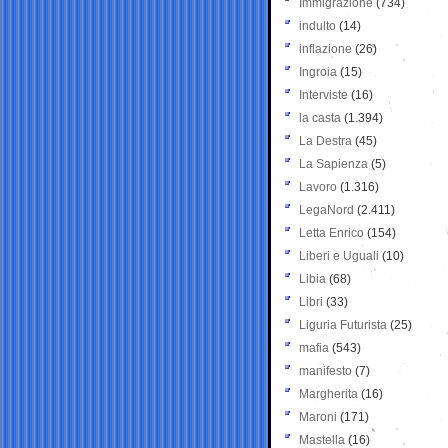
Immigrazione
(734)
indulto
(14)
inflazione
(26)
Ingroia
(15)
Interviste
(16)
la casta
(1.394)
La Destra
(45)
La Sapienza
(5)
Lavoro
(1.316)
LegaNord
(2.411)
Letta Enrico
(154)
Liberi e Uguali
(10)
Libia
(68)
Libri
(33)
Liguria Futurista
(25)
mafia
(543)
manifesto
(7)
Margherita
(16)
Maroni
(171)
Mastella
(16)