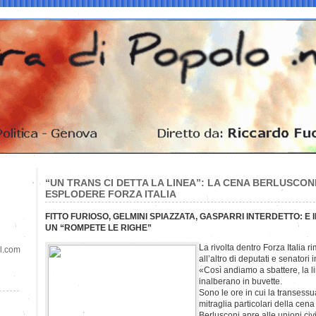
“UN TRANS CI DETTA LA LINEA”: LA CENA BERLUSCON
ESPLODERE FORZA ITALIA
FITTO FURIOSO, GELMINI SPIAZZATA, GASPARRI INTERDETTO: E
UN “ROMPETE LE RIGHE”
La rivolta dentro Forza Italia 
il.com
all’altro di deputati e senatori 
«Così andiamo a sbattere, la l
inalberano in buvette.
Sono le ore in cui la transess
mitraglia particolari della cena
Berlusconi apre alle unioni civi