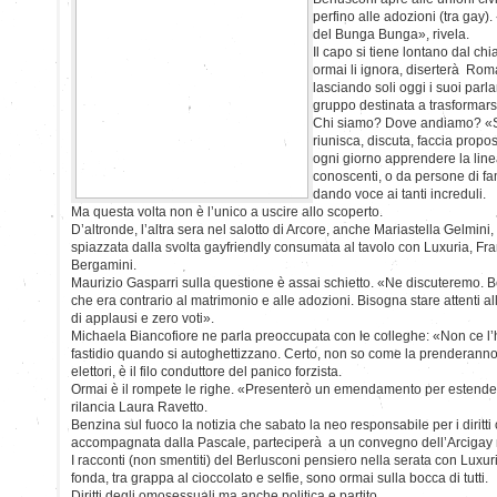
perfino alle adozioni (tra gay)
del Bunga Bunga», rivela.
Il capo si tiene lontano dal chi
ormai li ignora, diserterà Ro
lasciando soli oggi i suoi parl
gruppo destinata a trasformars
Chi siamo? Dove andiamo? «So
riunisca, discuta, faccia propo
ogni giorno apprendere la line
conoscenti, o da persone di fam
dando voce ai tanti increduli.
Ma questa volta non è l’unico a uscire allo scoperto.
D’altronde, l’altra sera nel salotto di Arcore, anche Mariastella Gelmini, 
spiazzata dalla svolta gayfriendly consumata al tavolo con Luxuria, 
Bergamini.
Maurizio Gasparri sulla questione è assai schietto. «Ne discuteremo. B
che era contrario al matrimonio e alle adozioni. Bisogna stare attenti all
di applausi e zero voti».
Michaela Biancofiore ne parla preoccupata con le colleghe: «Non ce l’
fastidio quando si autoghettizzano. Certo, non so come la prenderanno i 
elettori, è il filo conduttore del panico forzista.
Ormai è il rompete le righe. «Presenterò un emendamento per estendere
rilancia Laura Ravetto.
Benzina sul fuoco la notizia che sabato la neo responsabile per i diritti 
accompagnata dalla Pascale, parteciperà a un convegno dell’Arcigay 
I racconti (non smentiti) del Berlusconi pensiero nella serata con Luxur
fonda, tra grappa al cioccolato e selfie, sono ormai sulla bocca di tutti.
Diritti degli omosessuali ma anche politica e partito.