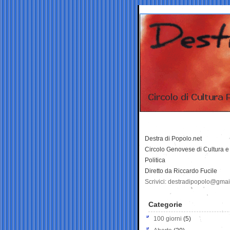
Destra di Popolo.net
Circolo Genovese di Cultura e
Politica
Diretto da Riccardo Fucile
Scrivici: destradipopolo@gma
Categorie
100 giorni
(5)