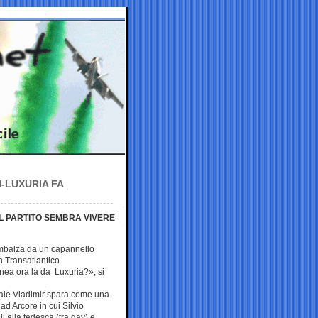
I-LUXURIA FA
 IL PARTITO SEMBRA VIVERE
rimbalza da un capannello
in Transatlantico.
inea ora la dà Luxuria?», si
uale Vladimir spara come una
 ad Arcore in cui Silvio
li alla tedesca (tra gay) e