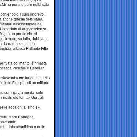
. «Mi ha portato pure nella sala
acchiericcio, i suoi onorevoli
ma anche questa settimana,
amentari all’assemblea del
i in seduta di autocoscienza.
gno un partito che si
ste. Invece, su tutto, dobbiamo
a da retroscena, o da
iglia», attacca Raffaele Fitto
arrivata col marito, è rimasta
Francesca Pascale e Deborah
erlusconi a me lunedì ha detto
’effetto Fini: prendi un milione
ho con i gay, a me dà solo
nostri elettori…» Già , gli
 le adozioni ai single»,
civili, Mara Carfagna,
nazionale.
ia andata avanti fino a notte