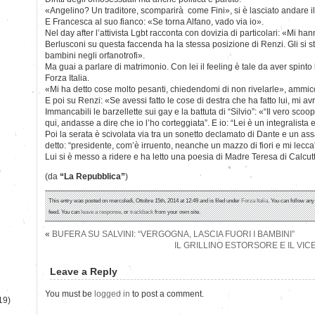
«Angelino? Un traditore, scomparirà come Fini», si è lasciato andare il
E Francesca al suo fianco: «Se torna Alfano, vado via io».
Nel day after l’attivista Lgbt racconta con dovizia di particolari: «Mi ha
Berlusconi su questa faccenda ha la stessa posizione di Renzi. Gli si s
bambini negli orfanotrofi».
Ma guai a parlare di matrimonio. Con lei il feeling è tale da aver spinto 
Forza Italia.
«Mi ha detto cose molto pesanti, chiedendomi di non rivelarle», ammic
E poi su Renzi: «Se avessi fatto le cose di destra che ha fatto lui, mi 
Immancabili le barzellette sui gay e la battuta di “Silvio”: «“Il vero sco
qui, andasse a dire che io l’ho corteggiata”. E io: “Lei è un integralista 
Poi la serata è scivolata via tra un sonetto declamato di Dante e un as
detto: “presidente, com’è irruento, neanche un mazzo di fiori e mi lecca
Lui si è messo a ridere e ha letto una poesia di Madre Teresa di Calcutt
)
(da
“La Repubblica”
)
This entry was posted on mercoledì, Ottobre 15th, 2014 at 12:49 and is filed under
Forza Italia
. You can follow any
feed. You can
leave a response
, or
trackback
from your own site.
«
BUFERA SU SALVINI: “VERGOGNA, LASCIA FUORI I BAMBINI”
IL GRILLINO ESTORSORE E IL VI
Leave a Reply
You must be
logged in
to post a comment.
19)