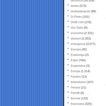
denuncia
(14.528)
destra
(573)
destradipopolo
(99)
Di Pietro
(101)
Diritti civili
(276)
don Gallo
(9)
economia
(2.331)
elezioni
(3.303)
emergenza
(3.077)
Energia
(45)
Esselunga
(2)
Esteri
(784)
Eugenetica
(3)
Europa
(1.314)
Fassino
(13)
federalismo
(167)
Ferrara
(21)
Ferretti
(6)
ferrovie
(133)
finanziaria
(325)