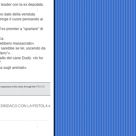
 leader con la ex deputata.
nno dato della venduta.
tringe il cuore pensando ai
l’ex premier a “sparlare” di
ca.
avrebbero massacrato».
op sarebbe se lei, uscendo da
etero”».
salto del cane Dudù. «Io ho
”.
a sugli animali».
 responses to this entry through the
RSS 2.0
CESINDACO CON LA PISTOLA
»