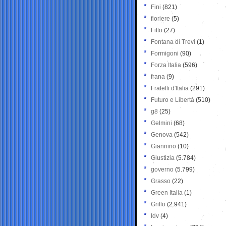
Fini
(821)
fioriere
(5)
Fitto
(27)
Fontana di Trevi
(1)
Formigoni
(90)
Forza Italia
(596)
frana
(9)
Fratelli d'Italia
(291)
Futuro e Libertà
(510)
g8
(25)
Gelmini
(68)
Genova
(542)
Giannino
(10)
Giustizia
(5.784)
governo
(5.799)
Grasso
(22)
Green Italia
(1)
Grillo
(2.941)
Idv
(4)