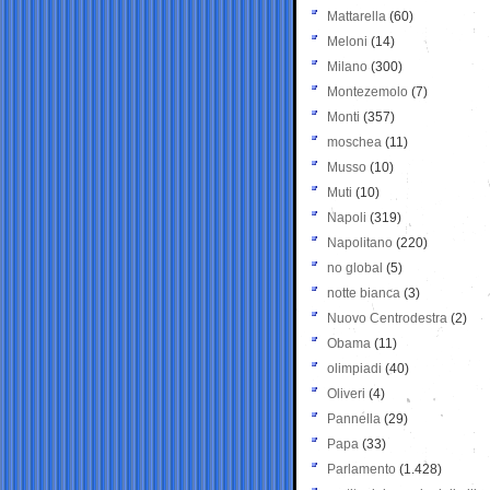
Mattarella
(60)
Meloni
(14)
Milano
(300)
Montezemolo
(7)
Monti
(357)
moschea
(11)
Musso
(10)
Muti
(10)
Napoli
(319)
Napolitano
(220)
no global
(5)
notte bianca
(3)
Nuovo Centrodestra
(2)
Obama
(11)
olimpiadi
(40)
Oliveri
(4)
Pannella
(29)
Papa
(33)
Parlamento
(1.428)