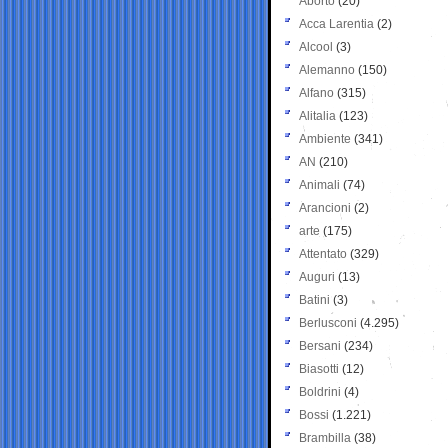
Aborto
(20)
Acca Larentia
(2)
Alcool
(3)
Alemanno
(150)
Alfano
(315)
Alitalia
(123)
Ambiente
(341)
AN
(210)
Animali
(74)
Arancioni
(2)
arte
(175)
Attentato
(329)
Auguri
(13)
Batini
(3)
Berlusconi
(4.295)
Bersani
(234)
Biasotti
(12)
Boldrini
(4)
Bossi
(1.221)
Brambilla
(38)