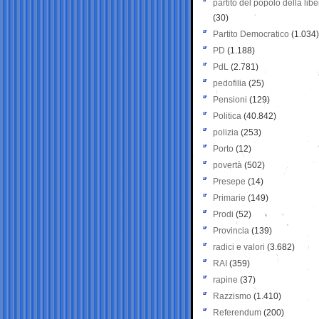
partito del popolo della libe
(30)
Partito Democratico
(1.034)
PD
(1.188)
PdL
(2.781)
pedofilia
(25)
Pensioni
(129)
Politica
(40.842)
polizia
(253)
Porto
(12)
povertà
(502)
Presepe
(14)
Primarie
(149)
Prodi
(52)
Provincia
(139)
radici e valori
(3.682)
RAI
(359)
rapine
(37)
Razzismo
(1.410)
Referendum
(200)