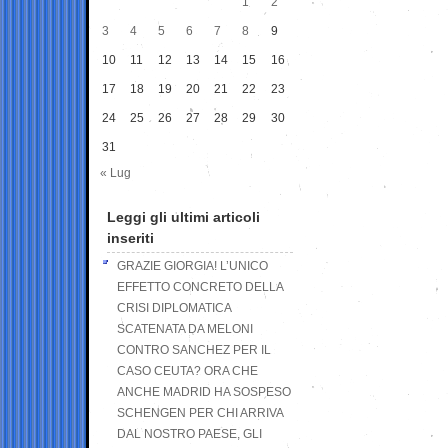
1
2
3
4
5
6
7
8
9
10
11
12
13
14
15
16
17
18
19
20
21
22
23
24
25
26
27
28
29
30
31
« Lug
Leggi gli ultimi articoli
inseriti
GRAZIE GIORGIA! L’UNICO
EFFETTO CONCRETO DELLA
CRISI DIPLOMATICA
SCATENATA DA MELONI
CONTRO SANCHEZ PER IL
CASO CEUTA? ORA CHE
ANCHE MADRID HA SOSPESO
SCHENGEN PER CHI ARRIVA
DAL NOSTRO PAESE, GLI