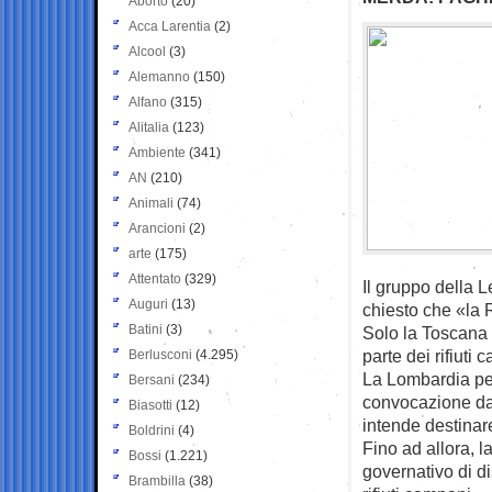
Aborto
(20)
Acca Larentia
(2)
Alcool
(3)
Alemanno
(150)
Alfano
(315)
Alitalia
(123)
Ambiente
(341)
AN
(210)
Animali
(74)
Arancioni
(2)
arte
(175)
Attentato
(329)
Il gruppo della 
Auguri
(13)
chiesto che «la R
Batini
(3)
Solo la Toscana 
parte dei rifiuti 
Berlusconi
(4.295)
La Lombardia pe
Bersani
(234)
convocazione da 
Biasotti
(12)
intende destinare
Boldrini
(4)
Fino ad allora, 
Bossi
(1.221)
governativo di d
Brambilla
(38)