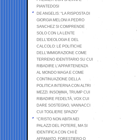
PIANTEDOSI
DE ANGELIS: “LA RISPOSTA DI
GIORGIA MELONI A PEDRO
SANCHEZ SI COMPRENDE
SOLO CON LA LENTE
DELL’IDEOLOGIA E DEL
CALCOLO: LE POLITICHE
DELL’IMMIGRAZIONE COME
TERRENO IDENTITARIO SU CUI
RIBADIRE L’APPARTENENZA
AL MONDO MAGA E COME
CONTINUAZIONE DELLA
POLITICA INTERNA CON ALTRI
MEZZI. INSOMMA, TRUMP CUI
RIBADIRE FEDELTÀ, VOX CUI
DARE SOSTEGNO, VANNACCI
CUI TOGLIERE SPAZIO”
“CRISTO NON ABITA NEI
PALAZZI DEL POTERE, MA SI
IDENTIFICA CON CHI È
AFFAMATO, FORESTIERO O