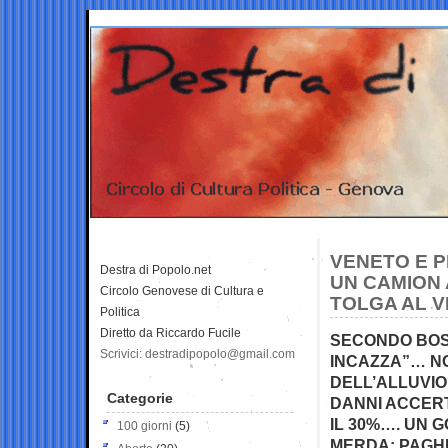
VENETO E P
Destra di Popolo.net
UN CAMION 
Circolo Genovese di Cultura e
TOLGA AL V
Politica
Diretto da Riccardo Fucile
SECONDO BOSSI
Scrivici: destradipopolo@gmail.com
INCAZZA”… NO
DELL’ALLUVIO
Categorie
DANNI ACCERT
IL 30%…. UN 
100 giorni
(5)
MERDA: PAGHI