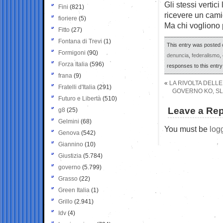
Gli stessi vertici
Fini
(821)
ricevere un camio
fioriere
(5)
Ma chi vogliono 
Fitto
(27)
Fontana di Trevi
(1)
This entry was posted 
Formigoni
(90)
denuncia
,
federalismo
,
Forza Italia
(596)
responses to this entr
frana
(9)
«
LA RIVOLTA DELLE 
Fratelli d'Italia
(291)
GOVERNO KO, SLI
Futuro e Libertà
(510)
Leave a Rep
g8
(25)
Gelmini
(68)
You must be
log
Genova
(542)
Giannino
(10)
Giustizia
(5.784)
governo
(5.799)
Grasso
(22)
Green Italia
(1)
Grillo
(2.941)
Idv
(4)