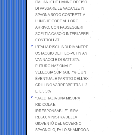
ITALIANI CHE HANNO DECISO
DI PASSARE LE VACANZE IN
SPAGNA SONO COSTRETTI A
LUNGHE CODE AL LORO
ARRIVO, CON PASSEGGERI
SCELTI A CASO O INTERI AEREI
CONTROLLATI
L’ITALIA RISCHIA DI RIMANERE
OSTAGGIO DEI FILO-PUTINIANI
VANNACCI E DI BATTISTA.
FUTURO NAZIONALE
VELEGGIA SOPRA IL 7% E UN
EVENTUALE PARTITO DELL’EX
GRILLINO VARREBBE TRA IL 2
E IL 3.5%
“DALL’ITALIA UNA MISURA
RIDICOLA E
IRRESPONSABILE”: SIRA
REGO, MINISTRA DELLA
GIOVENTÙ DEL GOVERNO
SPAGNOLO, FA LO SHAMPOO A