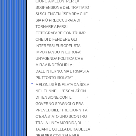
GIORGIA MELONI PER LA
SOSPENSIONE DEL TRATTATO
SI SCHENGEN: “SEMBRA CHE
SIA PIÙ PREOCCUPATA DI
TORNARE A FARSI
FOTOGRAFARE CON TRUMP
CHE DI DIFENDERE GLI
INTERESSI EUROPEI. STA
IMPORTANDO IN EUROPA
UN’AGENDA POLITICA CHE
MIRA A INDEBOLIRLA
DALL’INTERNO. MA È RIMASTA
PIUTTOSTO ISOLATA”
MELONI SI È INFILATA DA SOLA
NEL TUNNEL. L’ESCALATION
DI TENSIONE CON IL
GOVERNO SPAGNOLO ERA
PREVEDIBILE: TRE GIORNI FA
C’ERA STATO UNO SCONTRO
TRA LA LINEA MORBIDA DI
TAJANI E QUELLA DURA DELLA
PREMIER CON SALVINI E