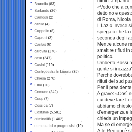
rifiuti campani».
Brunetta
(83)
«Vedo che alcune
Burlando
(26)
detto no e questo
Camogli
(2)
di Roma, Nicola 
canile
(4)
Il Lazio invece s
Cappello
(8)
spiegato che la 
seconda degli ap
Caprotti
(2)
Mentre alcune re
Caritas
(6)
smaltire rifiuti 
carovita
(170)
politico.
casa
(247)
Umberto Bossi ha 
Casini
(119)
gente si incazza”
Centrodestra in Liguria
(35)
Perchè dovrebbe i
Chiesa
(276)
rifiuti del sud p
Cina
(10)
Per il president
Comune
(342)
è grave: «Così n
Coop
(7)
cui deve fare fr
abbiamo chiesto 
Cossiga
(7)
d’emergenza e la
Costume
(5.581)
chieda un impegn
criminalità
(1.402)
Ma se di emergen
democratici e progressisti
(19)
Alle Regioni è sta