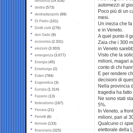
denuncia
(14.528)
automezzi al gior
destra
(573)
Poco più di un c
destradipopolo
(99)
mesi.
Di Pietro
(101)
Un inezia che fa 
Diritti civili
(276)
e in Veneto.
don Gallo
(9)
A quel punto il 
economia
(2.331)
Zaia che i 300 mi
in Veneto sarebber
elezioni
(3.303)
Visto che la soli
emergenza
(3.077)
milioni, magari 
Energia
(45)
conto di chi han
Esselunga
(2)
E per rendere chi
Esteri
(784)
decisioni di que
Eugenetica
(3)
Nella provincia 
Europa
(1.314)
tragedia ha fatto 
Fassino
(13)
Ne sono stati sta
federalismo
(167)
5%.
Ferrara
(21)
In Veneto, a fron
milioni, pari al 
Ferretti
(6)
Qualcuno ci spie
ferrovie
(133)
elettorale della 
finanziaria
(325)