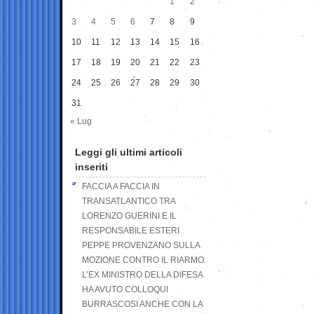
1
2
3
4
5
6
7
8
9
10
11
12
13
14
15
16
17
18
19
20
21
22
23
24
25
26
27
28
29
30
31
« Lug
Leggi gli ultimi articoli
inseriti
FACCIA A FACCIA IN
TRANSATLANTICO TRA
LORENZO GUERINI E IL
RESPONSABILE ESTERI
PEPPE PROVENZANO SULLA
MOZIONE CONTRO IL RIARMO.
L’EX MINISTRO DELLA DIFESA
HA AVUTO COLLOQUI
BURRASCOSI ANCHE CON LA