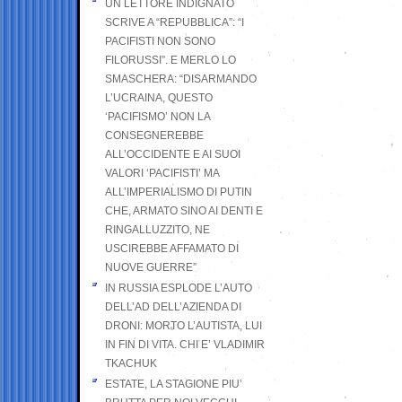
UN LETTORE INDIGNATO
SCRIVE A “REPUBBLICA”: “I
PACIFISTI NON SONO
FILORUSSI”. E MERLO LO
SMASCHERA: “DISARMANDO
L’UCRAINA, QUESTO
‘PACIFISMO’ NON LA
CONSEGNEREBBE
ALL’OCCIDENTE E AI SUOI
VALORI ‘PACIFISTI’ MA
ALL’IMPERIALISMO DI PUTIN
CHE, ARMATO SINO AI DENTI E
RINGALLUZZITO, NE
USCIREBBE AFFAMATO DI
NUOVE GUERRE”
IN RUSSIA ESPLODE L’AUTO
DELL’AD DELL’AZIENDA DI
DRONI: MORTO L’AUTISTA, LUI
IN FIN DI VITA. CHI E’ VLADIMIR
TKACHUK
ESTATE, LA STAGIONE PIU’