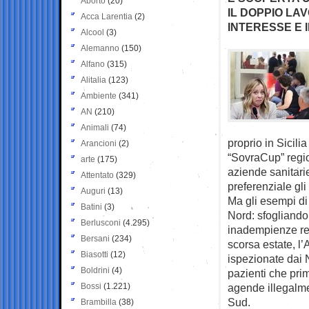
Aborto
(20)
IL DOPPIO LAV
Acca Larentia
(2)
INTERESSE E 
Alcool
(3)
Alemanno
(150)
Alfano
(315)
Alitalia
(123)
Ambiente
(341)
AN
(210)
Animali
(74)
proprio in Sicili
Arancioni
(2)
“SovraCup” regio
arte
(175)
aziende sanitari
Attentato
(329)
preferenziale gli
Auguri
(13)
Ma gli esempi di
Batini
(3)
Nord: sfogliando 
Berlusconi
(4.295)
inadempienze regi
Bersani
(234)
scorsa estate, l’
Biasotti
(12)
ispezionate dai N
Boldrini
(4)
pazienti che prim
Bossi
(1.221)
agende illegalme
Sud.
Brambilla
(38)