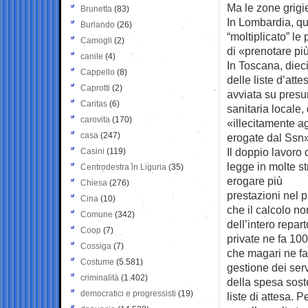
Ma le zone grigi
Brunetta
(83)
In Lombardia, qua
Burlando
(26)
“moltiplicato” le
Camogli
(2)
di «prenotare pi
canile
(4)
In Toscana, dieci
Cappello
(8)
delle liste d’att
Caprotti
(2)
avviata su presun
Caritas
(6)
sanitaria locale,
carovita
(170)
«illecitamente ag
casa
(247)
erogate dal Ssn»
Il doppio lavoro 
Casini
(119)
legge in molte str
Centrodestra in Liguria
(35)
erogare più
Chiesa
(276)
prestazioni nel p
Cina
(10)
che il calcolo no
Comune
(342)
dell’intero repar
Coop
(7)
private ne fa 100
Cossiga
(7)
che magari ne fa
Costume
(5.581)
gestione dei serv
criminalità
(1.402)
della spesa soste
democratici e progressisti
(19)
liste di attesa. 