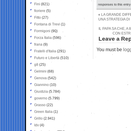
Fini
(821)
responses to this entr
fioriere
(5)
«
LA GRANDE DIFFE
Fitto
(27)
UNA STRATEGIA DI
Fontana di Trevi
(1)
IL PAPA SA CHE, A
Formigoni
(90)
CON ESTRE
Forza Italia
(596)
Leave a Rep
frana
(9)
You must be
log
Fratelli d'Italia
(291)
Futuro e Libertà
(510)
g8
(25)
Gelmini
(68)
Genova
(542)
Giannino
(10)
Giustizia
(5.784)
governo
(5.799)
Grasso
(22)
Green Italia
(1)
Grillo
(2.941)
Idv
(4)