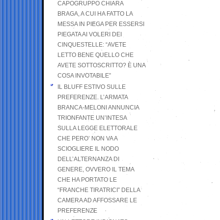
CAPOGRUPPO CHIARA
BRAGA, A CUI HA FATTO LA
MESSA IN PIEGA PER ESSERSI
PIEGATA AI VOLERI DEI
CINQUESTELLE: “AVETE
LETTO BENE QUELLO CHE
AVETE SOTTOSCRITTO? È UNA
COSA INVOTABILE”
IL BLUFF ESTIVO SULLE
PREFERENZE. L’ARMATA
BRANCA-MELONI ANNUNCIA
TRIONFANTE UN’INTESA
SULLA LEGGE ELETTORALE
CHE PERO’ NON VA A
SCIOGLIERE IL NODO
DELL’ALTERNANZA DI
GENERE, OVVERO IL TEMA
CHE HA PORTATO LE
“FRANCHE TIRATRICI” DELLA
CAMERA AD AFFOSSARE LE
PREFERENZE