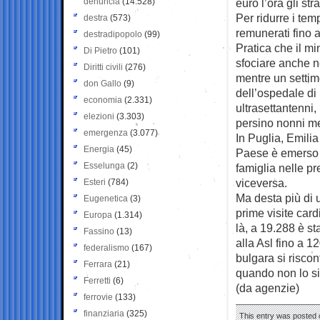
denuncia
(14.528)
euro l’ora gli str
Per ridurre i tem
destra
(573)
remunerati fino a
destradipopolo
(99)
Pratica che il mi
Di Pietro
(101)
sfociare anche n
Diritti civili
(276)
mentre un settimo
don Gallo
(9)
dell’ospedale di 
economia
(2.331)
ultrasettantenni,
elezioni
(3.303)
persino nonni me
emergenza
(3.077)
In Puglia, Emili
Energia
(45)
Paese è emerso un
Esselunga
(2)
famiglia nelle p
viceversa.
Esteri
(784)
Ma desta più di
Eugenetica
(3)
prime visite car
Europa
(1.314)
là, a 19.288 è s
Fassino
(13)
alla Asl fino a 1
federalismo
(167)
bulgara si risco
Ferrara
(21)
quando non lo si
Ferretti
(6)
(da agenzie)
ferrovie
(133)
finanziaria
(325)
This entry was posted o