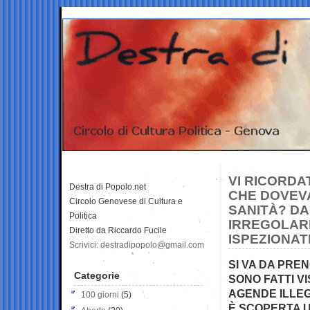
VI RICORDA
Destra di Popolo.net
CHE DOVEVA
Circolo Genovese di Cultura e
SANITÀ? DA
Politica
IRREGOLARI
Diretto da Riccardo Fucile
ISPEZIONAT
Scrivici: destradipopolo@gmail.com
SI VA DA PREN
Categorie
SONO FATTI V
AGENDE ILLEG
100 giorni
(5)
È SCOPERTA U