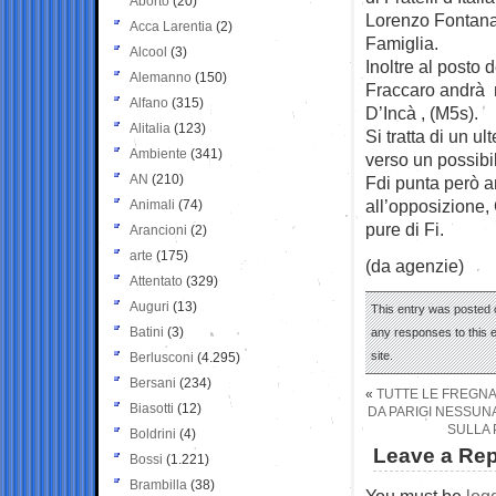
Aborto
(20)
Lorenzo Fontana 
Acca Larentia
(2)
Famiglia.
Alcool
(3)
Inoltre al posto 
Alemanno
(150)
Fraccaro andrà n
Alfano
(315)
D’Incà , (M5s).
Alitalia
(123)
Si tratta di un u
Ambiente
(341)
verso un possibi
AN
(210)
Fdi punta però 
all’opposizione,
Animali
(74)
pure di Fi.
Arancioni
(2)
arte
(175)
(da agenzie)
Attentato
(329)
Auguri
(13)
This entry was posted 
Batini
(3)
any responses to this 
site.
Berlusconi
(4.295)
Bersani
(234)
«
TUTTE LE FREGNAC
Biasotti
(12)
DA PARIGI NESSUNA
SULLA 
Boldrini
(4)
Leave a Rep
Bossi
(1.221)
Brambilla
(38)
You must be
log