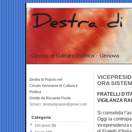
VICEPRESID
Destra di Popolo.net
ORA SISTEM
Circolo Genovese di Cultura e
Politica
FRATELLI D’I
Diretto da Riccardo Fucile
VIGILANZA RAI
Scrivici: destradipopolo@gmail.com
Si consolida l’a
Categorie
Oggi la contropa
vicepresidenza 
100 giorni
(5)
di Fratelli d’Itali