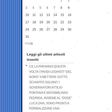
1
2
3
4
5
6
7
8
9
10
11
12
13
14
15
16
17
18
19
20
21
22
23
24
25
26
27
28
29
30
31
« Lug
Leggi gli ultimi articoli
inseriti
CE LA FARANNO QUESTA
VOLTA I PAVIDI LEGHISTI “DEL
NORD” A METTERE SOTTO
SCHIAFFO SALVINI? I
GOVERNATORI ATTILIO
FONTANA E MASSIMILIANO
FEDRIGA, INSIEME AL “DOGE”
LUCA ZAIA, SONO PRONTI A
FORMALIZZARE UNA