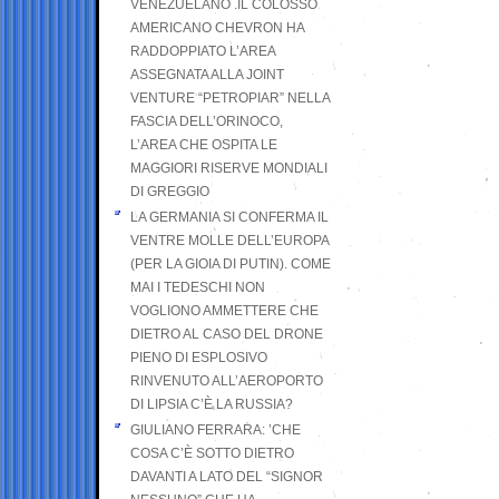
VENEZUELANO .IL COLOSSO
AMERICANO CHEVRON HA
RADDOPPIATO L’AREA
ASSEGNATA ALLA JOINT
VENTURE “PETROPIAR” NELLA
FASCIA DELL’ORINOCO,
L’AREA CHE OSPITA LE
MAGGIORI RISERVE MONDIALI
DI GREGGIO
LA GERMANIA SI CONFERMA IL
VENTRE MOLLE DELL’EUROPA
(PER LA GIOIA DI PUTIN). COME
MAI I TEDESCHI NON
VOGLIONO AMMETTERE CHE
DIETRO AL CASO DEL DRONE
PIENO DI ESPLOSIVO
RINVENUTO ALL’AEROPORTO
DI LIPSIA C’È LA RUSSIA?
GIULIANO FERRARA: ’CHE
COSA C’È SOTTO DIETRO
DAVANTI A LATO DEL “SIGNOR