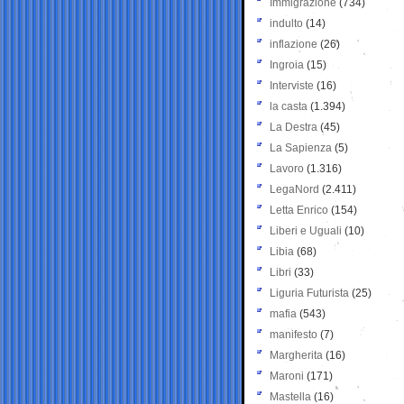
Immigrazione
(734)
indulto
(14)
inflazione
(26)
Ingroia
(15)
Interviste
(16)
la casta
(1.394)
La Destra
(45)
La Sapienza
(5)
Lavoro
(1.316)
LegaNord
(2.411)
Letta Enrico
(154)
Liberi e Uguali
(10)
Libia
(68)
Libri
(33)
Liguria Futurista
(25)
mafia
(543)
manifesto
(7)
Margherita
(16)
Maroni
(171)
Mastella
(16)