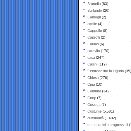
Brunetta
(83)
Burlando
(26)
Camogli
(2)
canile
(4)
Cappello
(8)
Caprotti
(2)
Caritas
(6)
carovita
(170)
casa
(247)
Casini
(119)
Centrodestra in Liguria
(35
Chiesa
(276)
Cina
(10)
Comune
(342)
Coop
(7)
Cossiga
(7)
Costume
(5.581)
criminalità
(1.402)
democratici e progressisti
(