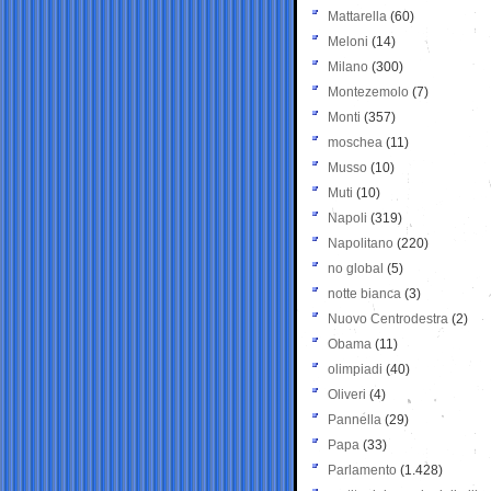
Mattarella
(60)
Meloni
(14)
Milano
(300)
Montezemolo
(7)
Monti
(357)
moschea
(11)
Musso
(10)
Muti
(10)
Napoli
(319)
Napolitano
(220)
no global
(5)
notte bianca
(3)
Nuovo Centrodestra
(2)
Obama
(11)
olimpiadi
(40)
Oliveri
(4)
Pannella
(29)
Papa
(33)
Parlamento
(1.428)