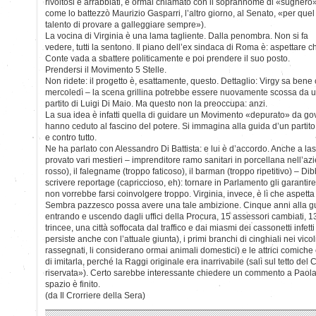
rivoltosi e arrabbiati, è ormai chiamato con il soprannome di «sughero»
come lo battezzò Maurizio Gasparri, l’altro giorno, al Senato, «per quel
talento di provare a galleggiare sempre»).
La vocina di Virginia è una lama tagliente. Dalla penombra. Non si fa
vedere, tutti la sentono. Il piano dell’ex sindaca di Roma è: aspettare c
Conte vada a sbattere politicamente e poi prendere il suo posto.
Prendersi il Movimento 5 Stelle.
Non ridete: il progetto è, esattamente, questo. Dettaglio: Virgy sa be
mercoledì – la scena grillina potrebbe essere nuovamente scossa da un
partito di Luigi Di Maio. Ma questo non la preoccupa: anzi.
La sua idea è infatti quella di guidare un Movimento «depurato» da gov
hanno ceduto al fascino del potere. Si immagina alla guida d’un partito 
e contro tutto.
Ne ha parlato con Alessandro Di Battista: e lui è d’accordo. Anche a las
provato vari mestieri – imprenditore ramo sanitari in porcellana nell’azi
rosso), il falegname (troppo faticoso), il barman (troppo ripetitivo) – Di
scrivere reportage (capriccioso, eh): tornare in Parlamento gli garanti
non vorrebbe farsi coinvolgere troppo. Virginia, invece, è lì che aspett
Sembra pazzesco possa avere una tale ambizione. Cinque anni alla gu
entrando e uscendo dagli uffici della Procura, 15 assessori cambiati,
trincee, una città soffocata dal traffico e dai miasmi dei cassonetti infet
persiste anche con l’attuale giunta), i primi branchi di cinghiali nei vicol
rassegnati, li considerano ormai animali domestici) e le attrici comich
di imitarla, perché la Raggi originale era inarrivabile (salì sul tetto d
riservata»). Certo sarebbe interessante chiedere un commento a Paola
spazio è finito.
(da Il Crorriere della Sera)