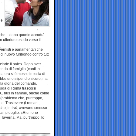
,
he
ne che – dopo quanto accadrà
 ulteriore esodo verso il
ernisti e parlamentari che
di nuovo furibondo contro tutti
ciarle il palco. Dopo aver
enda di famiglia (conti in
bba ora s’ è messo in testa di
rebbe uno stipendio sicuro, ma
a la gloria del comando.
ida di Roma trascorsi
 131 bus in fiamme, buche come
ti (problema che, purtroppo,
i di Trastevere (i romani,
e che, in tivù, avevano smesso
el Campidoglio: «Riunione
 Taverna. Ma, purtroppo, lo