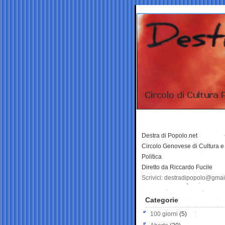
Destra di Popolo.net
Circolo Genovese di Cultura e
Politica
Diretto da Riccardo Fucile
Scrivici: destradipopolo@gma
Categorie
100 giorni
(5)