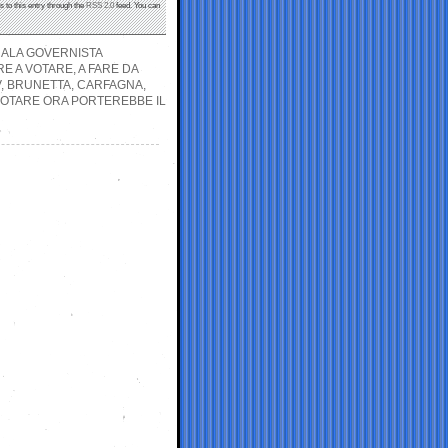
s to this entry through the
RSS 2.0
feed. You can
L’ALA GOVERNISTA
E A VOTARE, A FARE DA
, BRUNETTA, CARFAGNA,
 VOTARE ORA PORTEREBBE IL