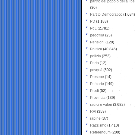
partito del popolo della libe
(30)
Partito Democratico
(1.034)
PD
(1.188)
PdL
(2.781)
pedofilia
(25)
Pensioni
(129)
Politica
(40.846)
polizia
(253)
Porto
(12)
povertà
(502)
Presepe
(14)
Primarie
(149)
Prodi
(52)
Provincia
(139)
radici e valori
(3.682)
RAI
(359)
rapine
(37)
Razzismo
(1.410)
Referendum
(200)