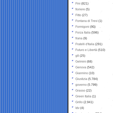
Fini
(821)
fioriere
(5)
Fitto
(27)
Fontana di Trevi
(1)
Formigoni
(90)
Forza Italia
(596)
frana
(9)
Fratelli d'Italia
(291)
Futuro e Libertà
(510)
g8
(25)
Gelmini
(68)
Genova
(542)
Giannino
(10)
Giustizia
(5.784)
governo
(5.799)
Grasso
(22)
Green Italia
(1)
Grillo
(2.941)
Idv
(4)