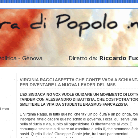
VIRGINIA RAGGI ASPETTA CHE CONTE VADA A SCHIAN
PER DIVENTARE LA NUOVA LEADER DEL M5S
L’EX SINDACA NO VOX VUOLE GUIDARE UN MOVIMENTO DI LOTTA
TANDEM CON ALESSANDRO DI BATTISTA, CHE COSI’ POTRA’ TO
SMETTERE LA VITA DA STUDENTE ERASMUS FANCAZZISTA
il.com
E Virginia Raggi, in tutto questo, che fa? Un po’ gufa e un po’ briga, f
Insorgete, fatelo cadere questo schifo di governo. Forza, qui serve una
bella sfiducia e via, subito all’opposizione. O direttamente al voto. E
comunque smettetela di stare ad ascoltare quello lì, che nemmeno è d
nostri. Quello lì: cioè Giuseppe Conte (che, tra i suoi parlamentari