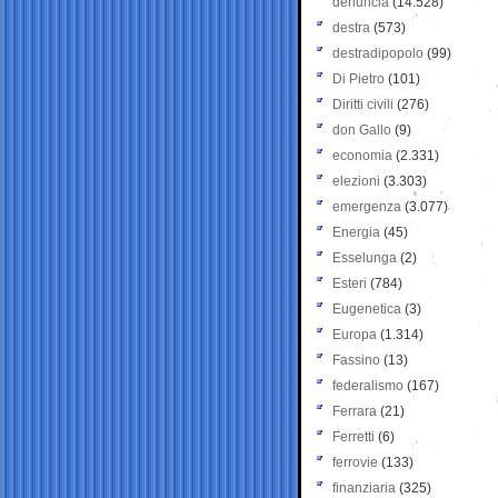
denuncia
(14.528)
destra
(573)
destradipopolo
(99)
Di Pietro
(101)
Diritti civili
(276)
don Gallo
(9)
economia
(2.331)
elezioni
(3.303)
emergenza
(3.077)
Energia
(45)
Esselunga
(2)
Esteri
(784)
Eugenetica
(3)
Europa
(1.314)
Fassino
(13)
federalismo
(167)
Ferrara
(21)
Ferretti
(6)
ferrovie
(133)
finanziaria
(325)