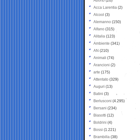
Aborto
(20)
Acca Larentia
(2)
Alcool
(3)
Alemanno
(150)
Alfano
(315)
Alitalia
(123)
Ambiente
(341)
AN
(210)
Animali
(74)
Arancioni
(2)
arte
(175)
Attentato
(329)
Auguri
(13)
Batini
(3)
Berlusconi
(4.295)
Bersani
(234)
Biasotti
(12)
Boldrini
(4)
Bossi
(1.221)
Brambilla
(38)