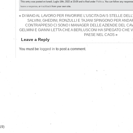
This entry was posted on lunedì, Luglio 18th, 2022 at 15:09 and is filed under
Politica
. You can follow any response
leave a response
, or
trackback
from your own site.
«
DI MAIO AL LAVORO PER FAVORIRE L’USCITA DAI 5 STELLE DEL
SALVINI, GHEDINI, RONZULLI E TAJANI SPINGONO PER ANDAR
CONTRAPPESO CI SONO I MANAGER DELLE AZIENDE DEL CAV
GELMINI E GIANNI LETTA CHE A BERLUSCONI HA SPIEGATO CHE
PAESE NEL CAOS
»
Leave a Reply
You must be
logged in
to post a comment.
)
19)