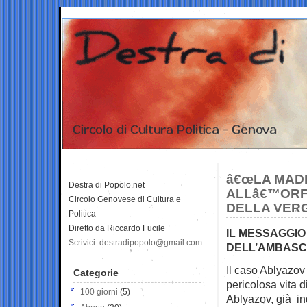
â€œLA MADR
Destra di Popolo.net
ALLâ€™ORFA
Circolo Genovese di Cultura e
DELLA VER
Politica
Diretto da Riccardo Fucile
IL MESSAGGIO
Scrivici: destradipopolo@gmail.com
DELL’AMBASCI
Il caso Ablyazov
Categorie
pericolosa vita d
100 giorni
(5)
Ablyazov, già in