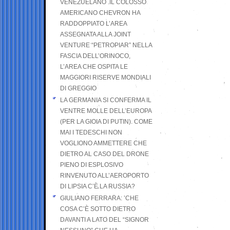
VENEZUELANO .IL COLOSSO
AMERICANO CHEVRON HA
RADDOPPIATO L’AREA
ASSEGNATA ALLA JOINT
VENTURE “PETROPIAR” NELLA
FASCIA DELL’ORINOCO,
L’AREA CHE OSPITA LE
MAGGIORI RISERVE MONDIALI
DI GREGGIO
LA GERMANIA SI CONFERMA IL
VENTRE MOLLE DELL’EUROPA
(PER LA GIOIA DI PUTIN). COME
MAI I TEDESCHI NON
VOGLIONO AMMETTERE CHE
DIETRO AL CASO DEL DRONE
PIENO DI ESPLOSIVO
RINVENUTO ALL’AEROPORTO
DI LIPSIA C’È LA RUSSIA?
GIULIANO FERRARA: ’CHE
COSA C’È SOTTO DIETRO
DAVANTI A LATO DEL “SIGNOR