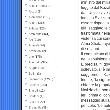
Aborto
(20)
ministro dal mili
Acca Larentia
(2)
fuggito dal Kaz
Alcool
(3)
dall’Urss e vive
Alemanno
(150)
forse in Svizzer
essere rispedito
Alfano
(315)
già saggiato le p
Alitalia
(123)
trasformata nell
Ambiente
(341)
violenza cui son
AN
(210)
Alma Shalabayeva
Animali
(74)
di sei anni.
Arancioni
(2)
Il comunicato di 
arte
(175)
nell’espulsione s
Attentato
(329)
E precisa: “Il gov
Auguri
(13)
sollevato, si è i
Batini
(3)
soggiorno in Kaza
Inoltre, “la sign
Berlusconi
(4.295)
chiarire la propr
Bersani
(234)
Notizie che non a
Biasotti
(12)
Ieri, prima di co
Boldrini
(4)
messaggio sulla 
Bossi
(1.221)
pericolo: “Le a
Brambilla
(38)