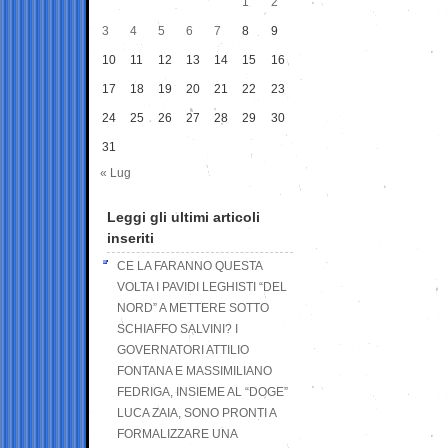
1
2
3
4
5
6
7
8
9
10
11
12
13
14
15
16
17
18
19
20
21
22
23
24
25
26
27
28
29
30
31
« Lug
Leggi gli ultimi articoli
inseriti
CE LA FARANNO QUESTA
VOLTA I PAVIDI LEGHISTI “DEL
NORD” A METTERE SOTTO
SCHIAFFO SALVINI? I
GOVERNATORI ATTILIO
FONTANA E MASSIMILIANO
FEDRIGA, INSIEME AL “DOGE”
LUCA ZAIA, SONO PRONTI A
FORMALIZZARE UNA