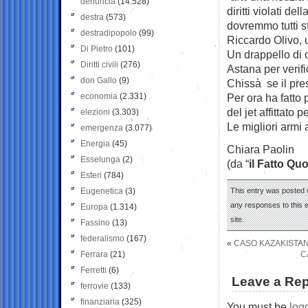
denuncia
(14.528)
diritti violati d
destra
(573)
dovremmo tutti sf
destradipopolo
(99)
Riccardo Olivo, 
Di Pietro
(101)
Un drappello di 
Diritti civili
(276)
Astana per verifi
don Gallo
(9)
Chissà se il pre
economia
(2.331)
Per ora ha fatto 
del jet affittato
elezioni
(3.303)
Le migliori armi 
emergenza
(3.077)
Energia
(45)
Chiara Paolin
Esselunga
(2)
(da “
il Fatto Qu
Esteri
(784)
Eugenetica
(3)
This entry was posted o
any responses to this 
Europa
(1.314)
site.
Fassino
(13)
federalismo
(167)
«
CASO KAZAKISTAN:
Ferrara
(21)
C
Ferretti
(6)
Leave a Rep
ferrovie
(133)
finanziaria
(325)
You must be
log