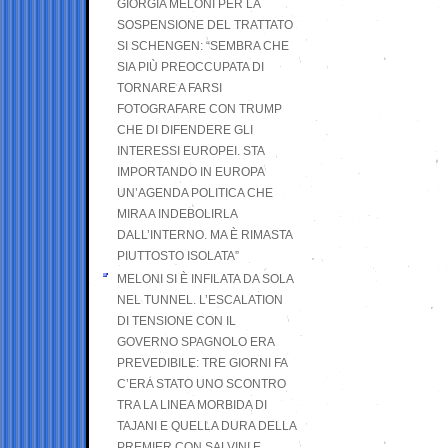
GIORGIA MELONI PER LA
SOSPENSIONE DEL TRATTATO
SI SCHENGEN: “SEMBRA CHE
SIA PIÙ PREOCCUPATA DI
TORNARE A FARSI
FOTOGRAFARE CON TRUMP
CHE DI DIFENDERE GLI
INTERESSI EUROPEI. STA
IMPORTANDO IN EUROPA
UN’AGENDA POLITICA CHE
MIRA A INDEBOLIRLA
DALL’INTERNO. MA È RIMASTA
PIUTTOSTO ISOLATA”
MELONI SI È INFILATA DA SOLA
NEL TUNNEL. L’ESCALATION
DI TENSIONE CON IL
GOVERNO SPAGNOLO ERA
PREVEDIBILE: TRE GIORNI FA
C’ERA STATO UNO SCONTRO
TRA LA LINEA MORBIDA DI
TAJANI E QUELLA DURA DELLA
PREMIER CON SALVINI E