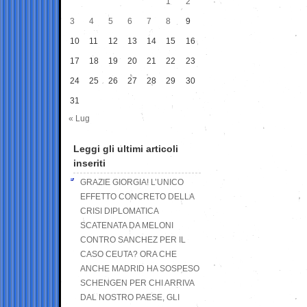
1
2
3
4
5
6
7
8
9
10
11
12
13
14
15
16
17
18
19
20
21
22
23
24
25
26
27
28
29
30
31
« Lug
Leggi gli ultimi articoli
inseriti
GRAZIE GIORGIA! L’UNICO
EFFETTO CONCRETO DELLA
CRISI DIPLOMATICA
SCATENATA DA MELONI
CONTRO SANCHEZ PER IL
CASO CEUTA? ORA CHE
ANCHE MADRID HA SOSPESO
SCHENGEN PER CHI ARRIVA
DAL NOSTRO PAESE, GLI