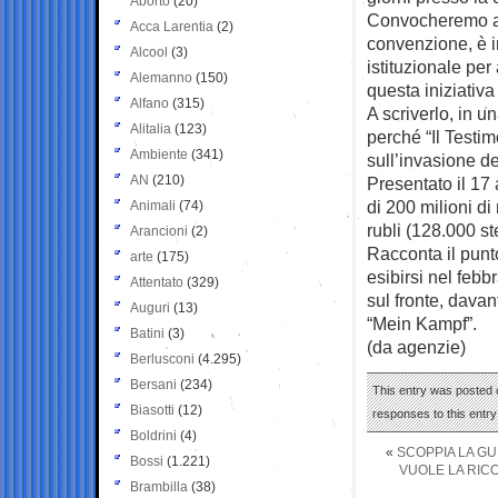
Aborto
(20)
Convocheremo a s
Acca Larentia
(2)
convenzione, è i
Alcool
(3)
istituzionale per
Alemanno
(150)
questa iniziativa
Alfano
(315)
A scriverlo, in u
Alitalia
(123)
perché “Il Testi
Ambiente
(341)
sull’invasione de
AN
(210)
Presentato il 17
di 200 milioni di
Animali
(74)
rubli (128.000 st
Arancioni
(2)
Racconta il punto
arte
(175)
esibirsi nel febb
Attentato
(329)
sul fronte, davant
Auguri
(13)
“Mein Kampf”.
Batini
(3)
(da agenzie)
Berlusconi
(4.295)
Bersani
(234)
This entry was posted o
Biasotti
(12)
responses to this entr
Boldrini
(4)
«
SCOPPIA LA G
Bossi
(1.221)
VUOLE LA RICO
Brambilla
(38)