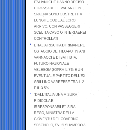
ITALIANI CHE HANNO DECISO
DI PASSARE LE VACANZE IN
SPAGNA SONO COSTRETTI A
LUNGHE CODE AL LORO
ARRIVO, CON PASSEGGERI
SCELTI A CASO O INTERI AEREI
CONTROLLATI
L’ITALIA RISCHIA DI RIMANERE
OSTAGGIO DEI FILO-PUTINIANI
VANNACCI E DI BATTISTA.
FUTURO NAZIONALE
VELEGGIA SOPRA IL 7% E UN
EVENTUALE PARTITO DELL’EX
GRILLINO VARREBBE TRA IL 2
E IL 3.5%
“DALL’ITALIA UNA MISURA
RIDICOLA E
IRRESPONSABILE”: SIRA
REGO, MINISTRA DELLA
GIOVENTÙ DEL GOVERNO
SPAGNOLO, FA LO SHAMPOO A