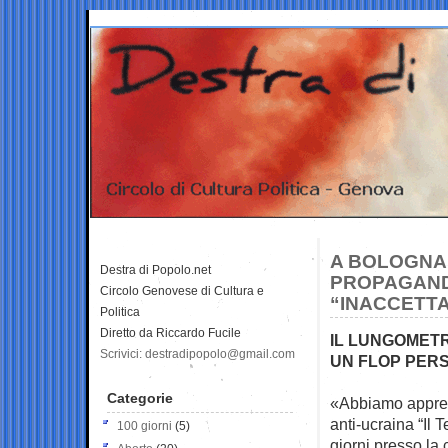
A BOLOGNA 
Destra di Popolo.net
PROPAGANDA
Circolo Genovese di Cultura e
“INACCETTA
Politica
Diretto da Riccardo Fucile
IL LUNGOMETR
Scrivici: destradipopolo@gmail.com
UN FLOP PERS
Categorie
«Abbiamo appreso
anti-ucraina “Il
100 giorni
(5)
giorni presso la 