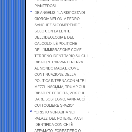
PIANTEDOSI
DE ANGELIS: “LA RISPOSTA DI
GIORGIA MELONI A PEDRO
SANCHEZ SI COMPRENDE
SOLO CON LA LENTE
DELL’IDEOLOGIA E DEL
CALCOLO: LE POLITICHE
DELL’IMMIGRAZIONE COME
TERRENO IDENTITARIO SU CUI
RIBADIRE L’APPARTENENZA
AL MONDO MAGA E COME
CONTINUAZIONE DELLA
POLITICA INTERNA CON ALTRI
MEZZI. INSOMMA, TRUMP CUI
RIBADIRE FEDELTÀ, VOX CUI
DARE SOSTEGNO, VANNACCI
CUI TOGLIERE SPAZIO”
“CRISTO NON ABITA NEI
PALAZZI DEL POTERE, MA SI
IDENTIFICA CON CHI È
AFFAMATO, FORESTIERO O