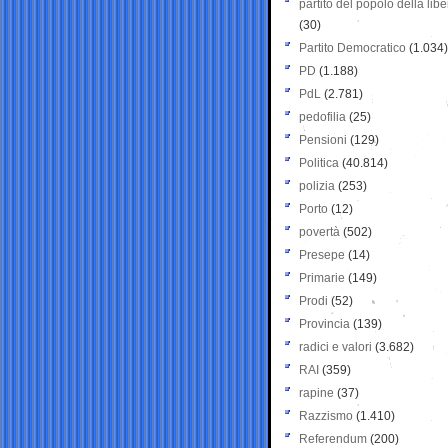
partito del popolo della libe
(30)
Partito Democratico
(1.034)
PD
(1.188)
PdL
(2.781)
pedofilia
(25)
Pensioni
(129)
Politica
(40.814)
polizia
(253)
Porto
(12)
povertà
(502)
Presepe
(14)
Primarie
(149)
Prodi
(52)
Provincia
(139)
radici e valori
(3.682)
RAI
(359)
rapine
(37)
Razzismo
(1.410)
Referendum
(200)