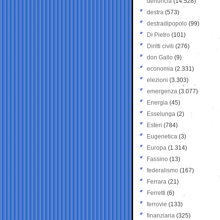
denuncia
(14.528)
destra
(573)
destradipopolo
(99)
Di Pietro
(101)
Diritti civili
(276)
don Gallo
(9)
economia
(2.331)
elezioni
(3.303)
emergenza
(3.077)
Energia
(45)
Esselunga
(2)
Esteri
(784)
Eugenetica
(3)
Europa
(1.314)
Fassino
(13)
federalismo
(167)
Ferrara
(21)
Ferretti
(6)
ferrovie
(133)
finanziaria
(325)