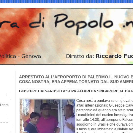
ARRESTATO ALL’AEROPORTO DI PALERMO IL NUOVO 
COSA NOSTRA, ERA APPENA TORNATO DAL SUD AMER
GIUSEPPE CALVARUSO GESTIVA AFFARI DA SINGAPORE AL BRA
Cosa nostra puntava su un giovane 
il.com
affari internazionali: Giuseppe Cal
parecchio da quando era stato scar
I carabinieri del nucleo investigat
ieri, alle 14.30, all’aeroporto Falco
soggiorno in Brasile che durava or
Il boss si era imbarcato a Natale a