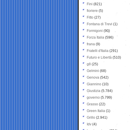
Fini
(821)
fioriere
(5)
Fitto
(27)
Fontana di Trevi
(1)
Formigoni
(90)
Forza Italia
(596)
frana
(9)
Fratelli d'Italia
(291)
Futuro e Libertà
(510)
g8
(25)
Gelmini
(68)
Genova
(542)
Giannino
(10)
Giustizia
(5.784)
governo
(5.799)
Grasso
(22)
Green Italia
(1)
Grillo
(2.941)
Idv
(4)