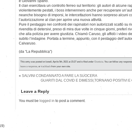
e Giovanni Spanò.
Il clan esercitava un controllo ferreo sul territorio: gli autori di alcune
violentemente pestati, i boss intervennero anche per recuperare un’au
neanche bisogno di imporsi, le intercettazioni hanno sorpreso alcuni 
l’autorizzazione al clan per aprire una nuova attività.
Pure il pestaggio nei confronti dei rapinatori non autorizzati scattò su ric
rivendita di detersivi, preso di mira due volte in cinque giorni, preferì r
che alla polizia per avere giustizia. Chiamò Caruso, gli affidò i video de
subito l’indagine. Portata a termine, appunto, con il pestaggio dell’auto
Calvaruso.
(da “La Repubblica”)
This entry was posted on lunedì, Aprile 5th, 2021 at 15:27 and is filed under
Giustizia
. You can follow any response
leave a response
, or
trackback
from your own site.
)
«
SALVINI CONDANNATO A FARE LA SUOCERA
GUARITI DAL COVID E DIMESSI,TORNANO POSITIVI 
Leave a Reply
You must be
logged in
to post a comment.
19)