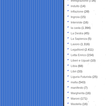
Immigrazione
(734)
indulto
(14)
inflazione
(26)
Ingroia
(15)
Interviste
(16)
la casta
(1.394)
La Destra
(45)
La Sapienza
(5)
Lavoro
(1.316)
LegaNord
(2.411)
Letta Enrico
(154)
Liberi e Uguali
(10)
Libia
(68)
Libri
(33)
Liguria Futurista
(25)
mafia
(543)
manifesto
(7)
Margherita
(16)
Maroni
(171)
Mastella
(16)