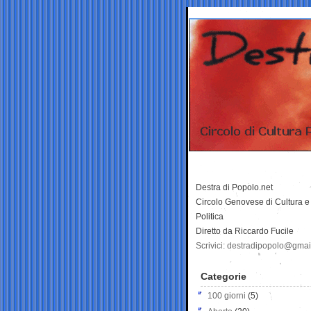
Destra di Popolo.net
Circolo Genovese di Cultura e
Politica
Diretto da Riccardo Fucile
Scrivici: destradipopolo@gma
Categorie
100 giorni
(5)