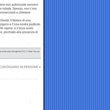
 rapine non autorizzate vennero
to rubata. Spesso, non c’era
commercianti a chiedere
hiesta: il titolare di una
ivolgersi a Cosa nostra piuttosto
lle rapine, e il boss avviò
re, picchiato alla presenza di
s to this entry through the
RSS 2.0
feed. You can
E CONTAGIANO 38 PERSONE
»