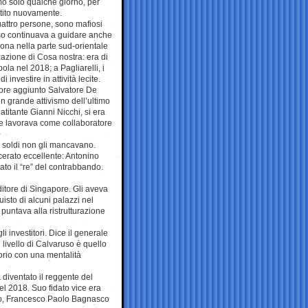
mo solo qualche giorno, per
artito nuovamente.
quattro persone, sono mafiosi
uso continuava a guidare anche
zona nella parte sud-orientale
zazione di Cosa nostra: era di
la nel 2018; a Pagliarelli, i
nvestire in attività lecite.
tore aggiunto Salvatore De
n grande attivismo dell’ultimo
titante Gianni Nicchi, si era
te lavorava come collaboratore
. I soldi non gli mancavano.
cerato eccellente: Antonino
ato il “re” del contrabbando.
ditore di Singapore. Gli aveva
uisto di alcuni palazzi nel
puntava alla ristrutturazione
i investitori. Dice il generale
 livello di Calvaruso è quello
orio con una mentalità
 diventato il reggente del
el 2018. Suo fidato vice era
lco, Francesco Paolo Bagnasco