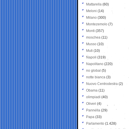
Mattarella
(60)
Meloni
(14)
Milano
(300)
Montezemolo
(7)
Monti
(357)
moschea
(11)
Musso
(10)
Muti
(10)
Napoli
(319)
Napolitano
(220)
no global
(5)
notte bianca
(3)
Nuovo Centrodestra
(2)
Obama
(11)
olimpiadi
(40)
Oliveri
(4)
Pannella
(29)
Papa
(33)
Parlamento
(1.428)