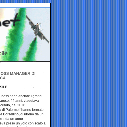
BOSS MANAGER DI
ICA
SILE
boss per rilanciare i grandi
varuso, 44 anni, viaggiava
cerato, nel 2016.
ivo di Palermo l’hanno fermato
ne Borsellino, di ritorno da un
mai da un anno.
veva preso un volo con scalo a