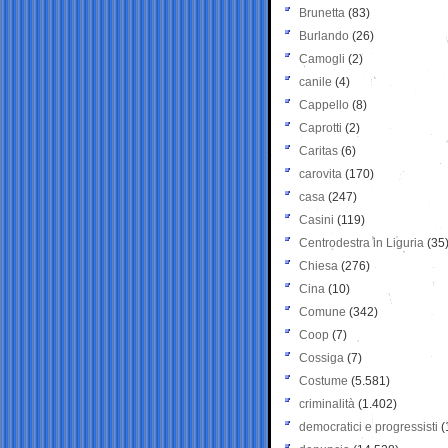
Brunetta
(83)
Burlando
(26)
Camogli
(2)
canile
(4)
Cappello
(8)
Caprotti
(2)
Caritas
(6)
carovita
(170)
casa
(247)
Casini
(119)
Centrodestra in Liguria
(35
Chiesa
(276)
Cina
(10)
Comune
(342)
Coop
(7)
Cossiga
(7)
Costume
(5.581)
criminalità
(1.402)
democratici e progressisti
(