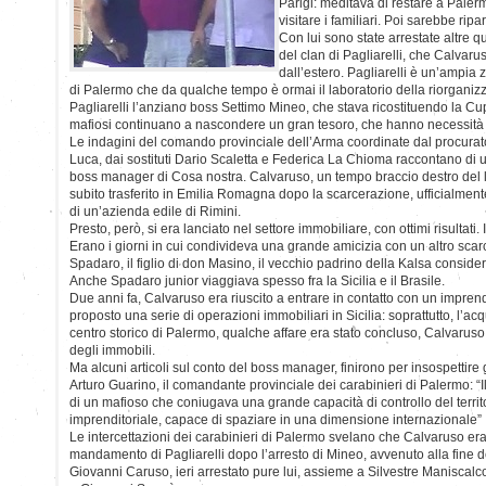
Parigi: meditava di restare a Paler
visitare i familiari. Poi sarebbe rip
Con lui sono state arrestate altre 
del clan di Pagliarelli, che Calvar
dall’estero. Pagliarelli è un’ampia 
di Palermo che da qualche tempo è ormai il laboratorio della riorganiz
Pagliarelli l’anziano boss Settimo Mineo, che stava ricostituendo la Cupo
mafiosi continuano a nascondere un gran tesoro, che hanno necessità di i
Le indagini del comando provinciale dell’Arma coordinate dal procura
Luca, dai sostituti Dario Scaletta e Federica La Chioma raccontano di u
boss manager di Cosa nostra. Calvaruso, un tempo braccio destro del la
subito trasferito in Emilia Romagna dopo la scarcerazione, ufficialmen
di un’azienda edile di Rimini.
Presto, però, si era lanciato nel settore immobiliare, con ottimi risultati
Erano i giorni in cui condivideva una grande amicizia con un altro scar
Spadaro, il figlio di don Masino, il vecchio padrino della Kalsa consider
Anche Spadaro junior viaggiava spesso fra la Sicilia e il Brasile.
Due anni fa, Calvaruso era riuscito a entrare in contatto con un impren
proposto una serie di operazioni immobiliari in Sicilia: soprattutto, l’acq
centro storico di Palermo, qualche affare era stato concluso, Calvaruso 
degli immobili.
Ma alcuni articoli sul conto del boss manager, finirono per insospettire gl
Arturo Guarino, il comandante provinciale dei carabinieri di Palermo: “Il
di un mafioso che coniugava una grande capacità di controllo del territ
imprenditoriale, capace di spaziare in una dimensione internazionale”
Le intercettazioni dei carabinieri di Palermo svelano che Calvaruso era
mandamento di Pagliarelli dopo l’arresto di Mineo, avvenuto alla fine d
Giovanni Caruso, ieri arrestato pure lui, assieme a Silvestre Manisca