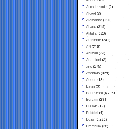
Aborto
(20)
Acca Larentia
(2)
Alcool
(3)
Alemanno
(150)
Alfano
(315)
Alitalia
(123)
Ambiente
(341)
AN
(210)
Animali
(74)
Arancioni
(2)
arte
(175)
Attentato
(329)
Auguri
(13)
Batini
(3)
Berlusconi
(4.295)
Bersani
(234)
Biasotti
(12)
Boldrini
(4)
Bossi
(1.221)
Brambilla
(38)