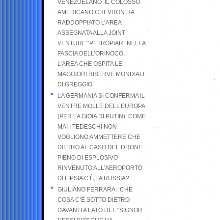
VENEZUELANO .IL COLOSSO
AMERICANO CHEVRON HA
RADDOPPIATO L’AREA
ASSEGNATA ALLA JOINT
VENTURE “PETROPIAR” NELLA
FASCIA DELL’ORINOCO,
L’AREA CHE OSPITA LE
MAGGIORI RISERVE MONDIALI
DI GREGGIO
LA GERMANIA SI CONFERMA IL
VENTRE MOLLE DELL’EUROPA
(PER LA GIOIA DI PUTIN). COME
MAI I TEDESCHI NON
VOGLIONO AMMETTERE CHE
DIETRO AL CASO DEL DRONE
PIENO DI ESPLOSIVO
RINVENUTO ALL’AEROPORTO
DI LIPSIA C’È LA RUSSIA?
GIULIANO FERRARA: ’CHE
COSA C’È SOTTO DIETRO
DAVANTI A LATO DEL “SIGNOR