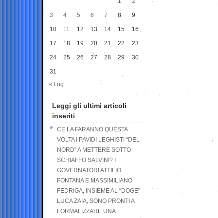
1
2
3
4
5
6
7
8
9
10
11
12
13
14
15
16
17
18
19
20
21
22
23
24
25
26
27
28
29
30
31
« Lug
Leggi gli ultimi articoli
inseriti
CE LA FARANNO QUESTA
VOLTA I PAVIDI LEGHISTI “DEL
NORD” A METTERE SOTTO
SCHIAFFO SALVINI? I
GOVERNATORI ATTILIO
FONTANA E MASSIMILIANO
FEDRIGA, INSIEME AL “DOGE”
LUCA ZAIA, SONO PRONTI A
FORMALIZZARE UNA