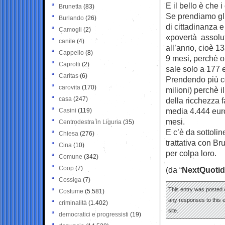
E il bello è che 
Brunetta
(83)
Se prendiamo gli
Burlando
(26)
di cittadinanza e
Camogli
(2)
«povertà assolut
canile
(4)
all’anno, cioè 1
Cappello
(8)
9 mesi, perchè or
Caprotti
(2)
sale solo a 177 
Caritas
(6)
Prendendo più co
carovita
(170)
milioni) perchè il
casa
(247)
della ricchezza f
media 4.444 euro
Casini
(119)
mesi.
Centrodestra in Liguria
(35)
E c’è da sottolin
Chiesa
(276)
trattativa con Br
Cina
(10)
per colpa loro.
Comune
(342)
Coop
(7)
(da “
NextQuotid
Cossiga
(7)
This entry was posted 
Costume
(5.581)
any responses to this 
criminalità
(1.402)
site.
democratici e progressisti
(19)