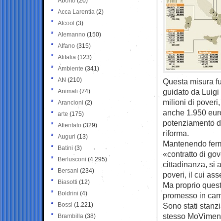
Aborto
(20)
Acca Larentia
(2)
Alcool
(3)
Alemanno
(150)
Alfano
(315)
Alitalia
(123)
Ambiente
(341)
AN
(210)
Questa misura fu
guidato da Luigi
Animali
(74)
milioni di poveri
Arancioni
(2)
anche 1.950 euro»
arte
(175)
potenziamento de
Attentato
(329)
riforma.
Auguri
(13)
Mantenendo fermi 
Batini
(3)
«contratto di gov
Berlusconi
(4.295)
cittadinanza, si 
Bersani
(234)
poveri, il cui as
Biasotti
(12)
Ma proprio ques
Boldrini
(4)
promesso in cam
Bossi
(1.221)
Sono stati stanzi
stesso MoViment
Brambilla
(38)