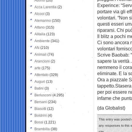
Aborto
(20)
Experince: “Ser
Acca Larentia
(2)
portare via gli ef
Alcool
(3)
volontari. “Non 
Alemanno
(150)
questi esseri uma
Alfano
(315)
ripararsi. Chi pu
Alitalia
(123)
Il blitz a pochi m
Ambiente
(341)
Ci sono ancora mo
AN
(210)
volontari fornisc
Scrive Baobab: “
Animali
(74)
sapere la verità 
Arancioni
(2)
nemmeno il cora
arte
(175)
eliminate. E la s
Attentato
(329)
Ora a piazzale Sp
Auguri
(13)
tappetto.Stasera
Batini
(3)
per poi essere n
Berlusconi
(4.295)
infame che punta 
Bersani
(234)
(da Globalist)
Biasotti
(12)
Boldrini
(4)
This entry was posted 
Bossi
(1.221)
any responses to this 
Brambilla
(38)
site.