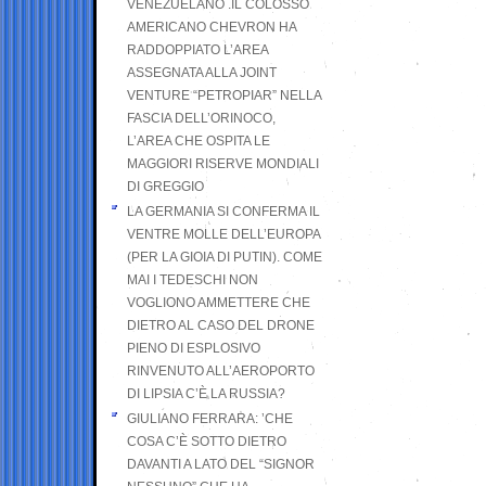
VENEZUELANO .IL COLOSSO
AMERICANO CHEVRON HA
RADDOPPIATO L’AREA
ASSEGNATA ALLA JOINT
VENTURE “PETROPIAR” NELLA
FASCIA DELL’ORINOCO,
L’AREA CHE OSPITA LE
MAGGIORI RISERVE MONDIALI
DI GREGGIO
LA GERMANIA SI CONFERMA IL
VENTRE MOLLE DELL’EUROPA
(PER LA GIOIA DI PUTIN). COME
MAI I TEDESCHI NON
VOGLIONO AMMETTERE CHE
DIETRO AL CASO DEL DRONE
PIENO DI ESPLOSIVO
RINVENUTO ALL’AEROPORTO
DI LIPSIA C’È LA RUSSIA?
GIULIANO FERRARA: ’CHE
COSA C’È SOTTO DIETRO
DAVANTI A LATO DEL “SIGNOR