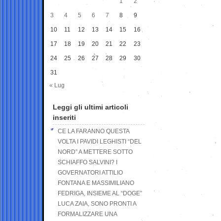
1
2
3
4
5
6
7
8
9
10
11
12
13
14
15
16
17
18
19
20
21
22
23
24
25
26
27
28
29
30
31
« Lug
Leggi gli ultimi articoli
inseriti
CE LA FARANNO QUESTA
VOLTA I PAVIDI LEGHISTI “DEL
NORD” A METTERE SOTTO
SCHIAFFO SALVINI? I
GOVERNATORI ATTILIO
FONTANA E MASSIMILIANO
FEDRIGA, INSIEME AL “DOGE”
LUCA ZAIA, SONO PRONTI A
FORMALIZZARE UNA