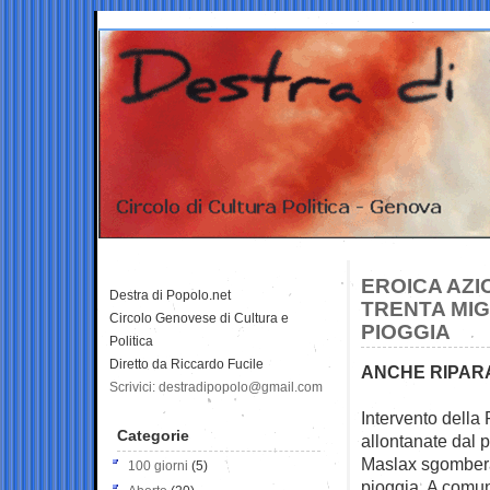
EROICA AZI
Destra di Popolo.net
TRENTA MIG
Circolo Genovese di Cultura e
PIOGGIA
Politica
Diretto da Riccardo Fucile
ANCHE RIPARA
Scrivici: destradipopolo@gmail.com
Intervento della
Categorie
allontanate dal 
Maslax sgombera
100 giorni
(5)
pioggia. A comuni