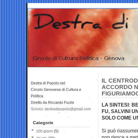
IL CENTROD
Destra di Popolo.net
ACCORDO NE
Circolo Genovese di Cultura e
FIGURIAMO
Politica
Diretto da Riccardo Fucile
LA SINTESI: B
Scrivici: destradipopolo@gmail.com
FU, SALVINI 
SOLO COME UN
Categorie
Si può riassumer
100 giorni
(5)
non riesce a met