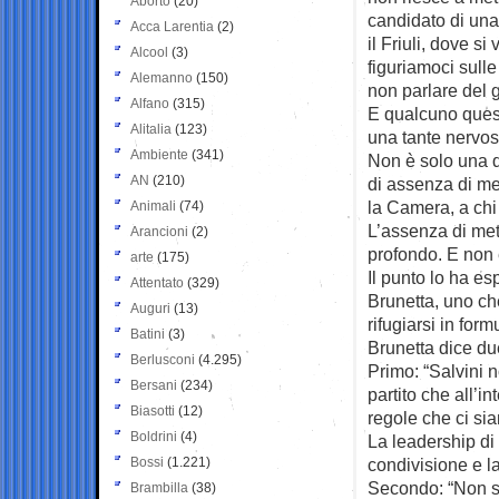
Aborto
(20)
candidato di una
Acca Larentia
(2)
il Friuli, dove si
Alcool
(3)
figuriamoci sull
Alemanno
(150)
non parlare del 
Alfano
(315)
E qualcuno quest
Alitalia
(123)
una tante nervose
Ambiente
(341)
Non è solo una q
AN
(210)
di assenza di met
la Camera, a chi 
Animali
(74)
L’assenza di met
Arancioni
(2)
profondo. E non è
arte
(175)
Il punto lo ha es
Attentato
(329)
Brunetta, uno ch
Auguri
(13)
rifugiarsi in for
Batini
(3)
Brunetta dice du
Berlusconi
(4.295)
Primo: “Salvini n
Bersani
(234)
partito che all’i
Biasotti
(12)
regole che ci sia
Boldrini
(4)
La leadership di
Bossi
(1.221)
condivisione e la 
Secondo: “Non st
Brambilla
(38)