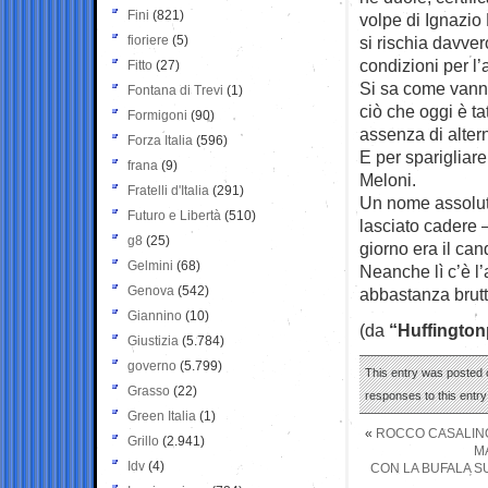
Fini
(821)
volpe di Ignazio
fioriere
(5)
si rischia davver
condizioni per l’
Fitto
(27)
Si sa come vanno
Fontana di Trevi
(1)
ciò che oggi è ta
Formigoni
(90)
assenza di altern
Forza Italia
(596)
E per sparigliar
frana
(9)
Meloni.
Fratelli d'Italia
(291)
Un nome assoluta
Futuro e Libertà
(510)
lasciato cadere 
g8
(25)
giorno era il cand
Gelmini
(68)
Neanche lì c’è l’
Genova
(542)
abbastanza brutt
Giannino
(10)
(da
“Huffington
Giustizia
(5.784)
governo
(5.799)
This entry was posted 
Grasso
(22)
responses to this entr
Green Italia
(1)
«
ROCCO CASALINO
Grillo
(2.941)
M
Idv
(4)
CON LA BUFALA SU