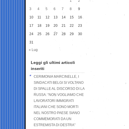
1
2
3
4
5
6
7
8
9
10
11
12
13
14
15
16
17
18
19
20
21
22
23
24
25
26
27
28
29
30
31
« Lug
Leggi gli ultimi articoli
inseriti
CERIMONIA MARCINELLE, I
SINDACATI BELGI SI VOLTANO
DI SPALLE AL DISCORSO DI LA
RUSSA: “NON VOGLIAMO CHE
LAVORATORI IMMIGRATI
ITALIANI CHE SONO MORTI
NEL NOSTRO PAESE SIANO
COMMEMORATI DA UN
ESTREMISTA DI DESTRA”