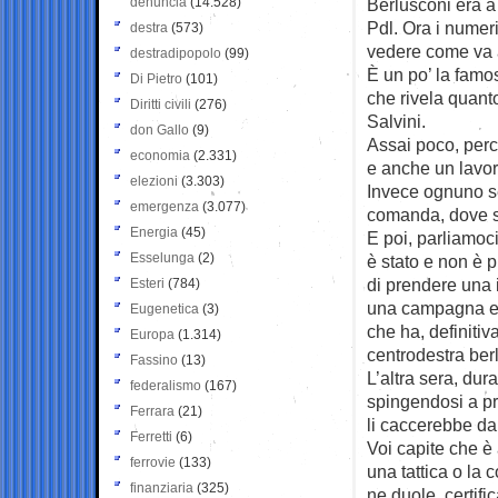
denuncia
(14.528)
Berlusconi era a 
Pdl. Ora i numeri
destra
(573)
vedere come va a
destradipopolo
(99)
È un po’ la famo
Di Pietro
(101)
che rivela quant
Diritti civili
(276)
Salvini.
don Gallo
(9)
Assai poco, perc
economia
(2.331)
e anche un lavor
elezioni
(3.303)
Invece ognuno se
emergenza
(3.077)
comanda, dove si 
Energia
(45)
E poi, parliamoci
Esselunga
(2)
è stato e non è p
di prendere una 
Esteri
(784)
una campagna elet
Eugenetica
(3)
che ha, definiti
Europa
(1.314)
centrodestra ber
Fassino
(13)
L’altra sera, dura
federalismo
(167)
spingendosi a pro
Ferrara
(21)
li caccerebbe dal
Ferretti
(6)
Voi capite che è 
ferrovie
(133)
una tattica o la 
finanziaria
(325)
ne duole, certif