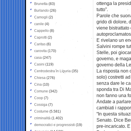
ottenga la presid
Brunetta
(83)
tutto”.
Burlando
(26)
Parole che suon
Camogli
(2)
grido di dolore, d
canile
(4)
viene bistrattato
Cappello
(8)
autoproclamatosi 
Caprotti
(2)
E rivelano un en
Caritas
(6)
Salvini rompe tut
carovita
(170)
Stelle, poi gioc
casa
(247)
governo, e magari
governo della Le
Casini
(119)
La risposta non c
Centrodestra in Liguria
(35)
solo) costretti a
Chiesa
(276)
senza dare le car
Cina
(10)
sponda tra Di Ma
Comune
(342)
non fanno una fo
Coop
(7)
Andate a parlare
Cossiga
(7)
cambiati i rappo
Costume
(5.581)
“In questa situa
criminalità
(1.402)
Senato. Dice Berl
democratici e progressisti
(19)
pre-incaricato. 